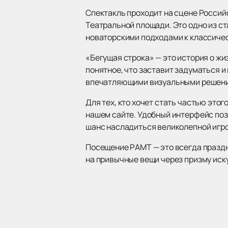
Спектакль проходит на сцене Россий
Театральной площади. Это одно из с
новаторскими подходами к классиче
«Бегущая строка» — это история о жиз
понятное, что заставит задуматься 
впечатляющими визуальными решени
Для тех, кто хочет стать частью это
нашем сайте. Удобный интерфейс поз
шанс насладиться великолепной игро
Посещение РАМТ — это всегда праздни
на привычные вещи через призму иск