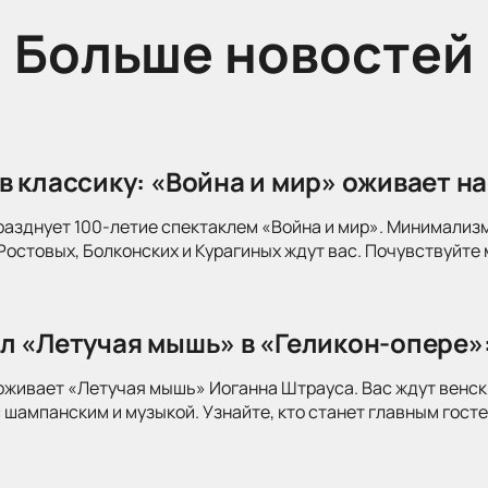
Больше новостей
в классику: «Война и мир» оживает на
разднует 100-летие спектаклем «Война и мир». Минимализ
Ростовых, Болконских и Курагиных ждут вас. Почувствуйте 
л «Летучая мышь» в «Геликон-опере»
оживает «Летучая мышь» Иоганна Штрауса. Вас ждут венск
 шампанским и музыкой. Узнайте, кто станет главным госте