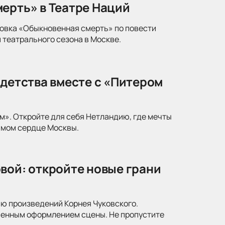
ерть» в Театре Наций
новка «Обыкновенная смерть» по повести
 театрального сезона в Москве.
 детства вместе с «Питером
м». Откройте для себя Нетландию, где мечты
амом сердце Москвы.
вой: откройте новые грани
ю произведений Корнея Чуковского.
менным оформлением сцены. Не пропустите