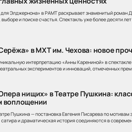
 главных жизненных ценностях
для Элджернона» в РАМТ раскрывает знаменитый роман Дэ
 выборе и поиске счастья. Спектакль уже более десяти лет
Серёжа» в МХТ им. Чехова: новое про
уникальную интерпретацию «Анны Карениной» в спектакле 
театральных экспериментов и инноваций, отмеченных прем
Опера нищих» в Театре Пушкина: клас
м воплощении
атре Пушкина — постановка Евгения Писарева по мотивам 
 сатира и драматическая история соединяются в современ