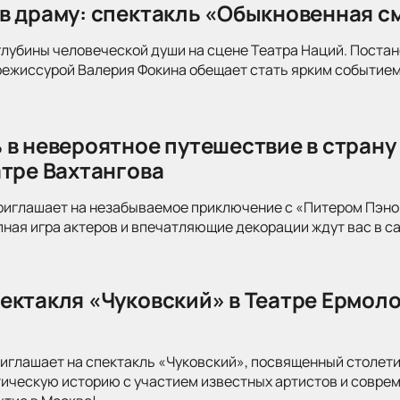
в драму: спектакль «Обыкновенная см
глубины человеческой души на сцене Театра Наций. Поста
режиссурой Валерия Фокина обещает стать ярким событием
 в невероятное путешествие в страну
атре Вахтангова
риглашает на незабываемое приключение с «Питером Пэно
ная игра актеров и впечатляющие декорации ждут вас в с
ектакля «Чуковский» в Театре Ермоло
иглашает на спектакль «Чуковский», посвященный столети
тическую историю с участием известных артистов и совре