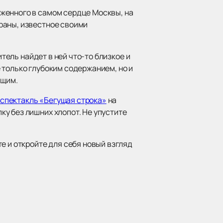
женного в самом сердце Москвы, на
раны, известное своими
итель найдет в ней что-то близкое и
 только глубоким содержанием, но и
ющим.
 спектакль «Бегущая строка»
на
у без лишних хлопот. Не упустите
е и откройте для себя новый взгляд