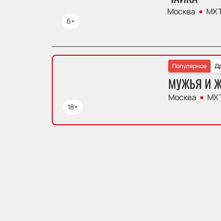
Москва
МХТ
6+
Популярное
Д
МУЖЬЯ И 
Москва
МХТ
18+