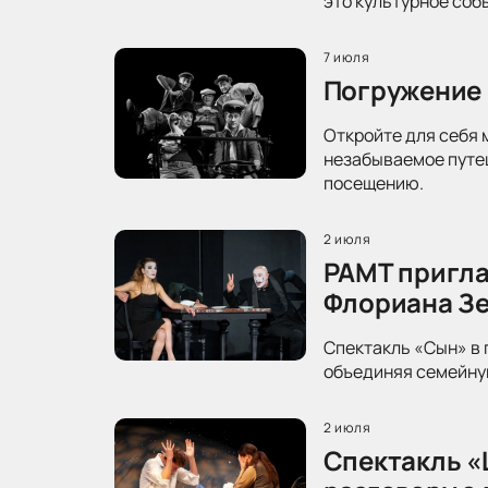
это культурное соб
7 июля
Погружение 
Откройте для себя 
незабываемое путеш
посещению.
2 июля
РАМТ пригла
Флориана З
Спектакль «Сын» в 
объединяя семейную
2 июля
Спектакль «