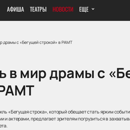
АФИША
ТЕАТРЫ
НОВОСТИ
ЕЩЕ
ир драмы с «Бегущей строкой» в РАМТ
ь в мир драмы с «Б
 РАМТ
кль «Бегущая строка», который обещает стать ярким событи
 и актерами, предлагает зрителям погрузиться в захваты
ета.