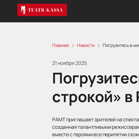
Главная
Новости
Погрузитесь в м
21 ноября 2025
Погрузитес
строкой» в
РАМТ приглашает зрителей на спекта
созданная талантливыми режиссерами
вместе с героями все перипетии сюж