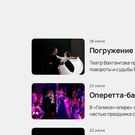
28 июля
Погружение 
Театр Вахтангова п
повороты и судьбы 
23 июля
Оперетта-ба
В «Геликон-опере» 
частью праздника с
22 июля