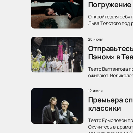
Погружение 
Откройте для себя 
Льва Толстого под 
20 июля
Отправьтесь
Пэном» в Те
Театр Вахтангова п
оживают. Великолеп
12 июля
Премьера сп
классики
Театр Ермоловой пр
Окунитесь в драма