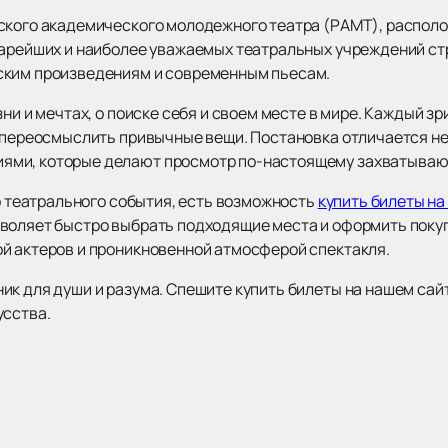
ского академического молодежного театра (РАМТ), располо
тарейших и наиболее уважаемых театральных учреждений ст
ским произведениям и современным пьесам.
ни и мечтах, о поиске себя и своем месте в мире. Каждый зр
и переосмыслить привычные вещи. Постановка отличается не
ями, которые делают просмотр по-настоящему захватыва
го театрального события, есть возможность
купить билеты на
воляет быстро выбрать подходящие места и оформить покупк
й актеров и проникновенной атмосферой спектакля.
к для души и разума. Спешите купить билеты на нашем сайт
усства.