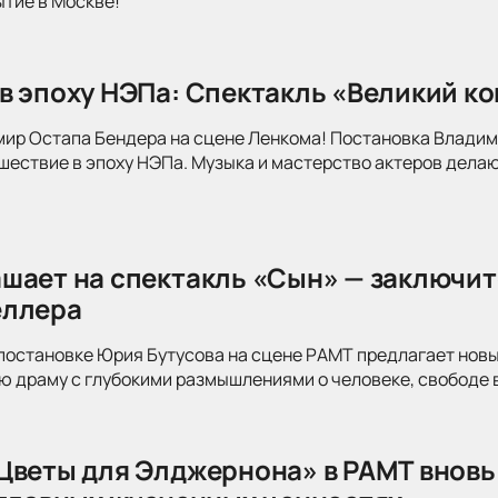
ытие в Москве!
в эпоху НЭПа: Спектакль «Великий к
мир Остапа Бендера на сцене Ленкома! Постановка Влади
ествие в эпоху НЭПа. Музыка и мастерство актеров делаю
шает на спектакль «Сын» — заключит
еллера
постановке Юрия Бутусова на сцене РАМТ предлагает новы
 драму с глубокими размышлениями о человеке, свободе в
Цветы для Элджернона» в РАМТ вновь