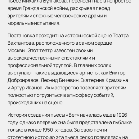
пьесе Михаила Булгакова, переносит нас в непростое
время Гражданской войны, раскрывая перед
зрителями сложные человеческие драмы и
моральные испытания.
Постановка проходит на исторической сцене Театра
Вахтангова, расположенного в самом сердце
Москвы. Этот театр известен своими
высококачественными спектаклями и
профессиональной труппой. В главных ролях
выступают такие выдающиеся артисты, как Виктор
Добронравов, Леонид Бичевин, Екатерина Крамзина
и Артур Иванов. Их мастерство позволяет зрителям
полностью погрузиться в атмосферу событий,
происходящих на сцене.
История создания пьесы «Бег» началась еще в 1926
году, однако впервые она была представлена публике
только в конце 1950-х годов. За свою почти
столетнюю историю эта пьеса редко появлялась на