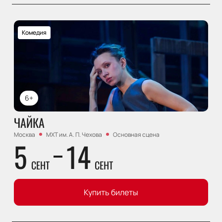
Комедия
6+
ЧАЙКА
Москва
МХТ им. А. П. Чехова
Основная сцена
5
14
СЕНТ
СЕНТ
Купить билеты