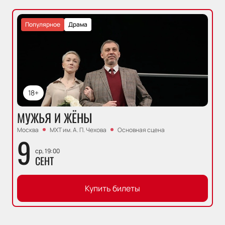
Популярное
Драма
18+
МУЖЬЯ И ЖЁНЫ
Москва
МХТ им. А. П. Чехова
Основная сцена
9
ср, 19:00
СЕНТ
Купить билеты