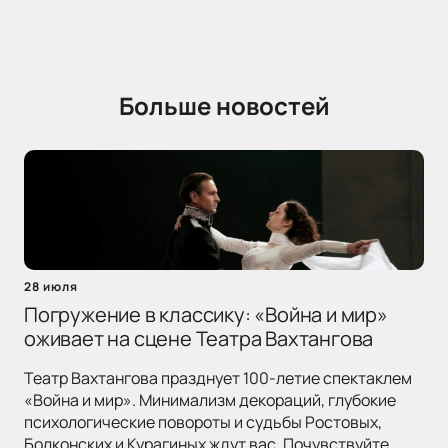
Больше новостей
28 июля
Погружение в классику: «Война и мир»
оживает на сцене Театра Вахтангова
Театр Вахтангова празднует 100-летие спектаклем
«Война и мир». Минимализм декораций, глубокие
психологические повороты и судьбы Ростовых,
Болконских и Курагиных ждут вас. Почувствуйте