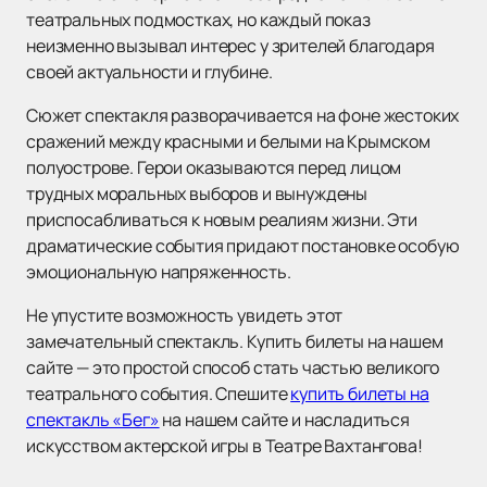
театральных подмостках, но каждый показ
неизменно вызывал интерес у зрителей благодаря
своей актуальности и глубине.
Сюжет спектакля разворачивается на фоне жестоких
сражений между красными и белыми на Крымском
полуострове. Герои оказываются перед лицом
трудных моральных выборов и вынуждены
приспосабливаться к новым реалиям жизни. Эти
драматические события придают постановке особую
эмоциональную напряженность.
Не упустите возможность увидеть этот
замечательный спектакль. Купить билеты на нашем
сайте — это простой способ стать частью великого
театрального события. Спешите
купить билеты на
спектакль «Бег»
на нашем сайте и насладиться
искусством актерской игры в Театре Вахтангова!