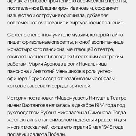
афишу. Это новое прочтение классической оперетты,
поставленное Владимиром Ивановым, сохраняет
изящество и остроумие оригинала, добавляя
современное очарование и виртуозное исполнение.
Сюжет о степенном учителе музыки, который тайно
пишет фривольные оперетты, и юной воспитаннице
монастырского пансиона, мечтающей о театре,
оживает на сцене благодаря блестящим актёрским
работам. Мария Аронова в роли Начальницы
пансиона и Анатолий Меньщиков в роли унтер-
офицера Лорио создают незабываемые образы,
которые завоевали сердца зрителей.
История постановки «Мадемуазель Нитуш» в Театре
имени Вахтангова началась в декабре 1944 года под
руководством Рубена Николаевича Симонова. Тогда
же спектакль стал символом надежды и радости для
многих москвичей, когда его играли 9 мая 1945 года
под звуки салюта Победы.