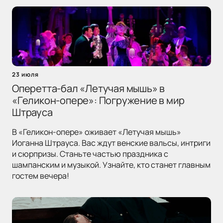
23 июля
Оперетта-бал «Летучая мышь» в
«Геликон-опере»: Погружение в мир
Штрауса
В «Геликон-опере» оживает «Летучая мышь»
Иоганна Штрауса. Вас ждут венские вальсы, интриги
и сюрпризы. Станьте частью праздника с
шампанским и музыкой. Узнайте, кто станет главным
гостем вечера!