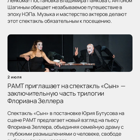
Ленкома! Постановка Владимира Панкова с Антоном
Шагиным обещает незабываемое путешествие в
эпоху НЭПа. Музыка и мастерство актеров делают
этот спектакль обязательным к посещению.
2 июля
РАМТ приглашает на спектакль «Сын» —
заключительную часть трилогии
Флориана Зеллера
Спектакль «Сын» в постановке Юрия Бутусова на
сцене РАМТ предлагает новый взгляд на пьесу
Флориана Зеллера, объединяя семейную драму с
глубокими размышлениями о человеке, свободе