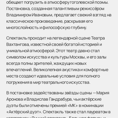
обещает погрузить в атмосферу гоголевской поэмы.
Постановка, созданная талантливым режиссёром
Владимиром Ивановым, предлагает свежий взгляд на
классическое произведение, раскрывая его
многослойность и философскую глубину.
Спектакль проходит на легендарной сцене Театра
Вахтангова, известной своей богатой историей и
уникальной атмосферой. Этот театр давно стал
символом искусства и культуры Москвы, и его залы
всегда полны зрителей, жаждущих новых
впечатлений. Великолепная акустика и комфортные
места создают идеальные условия для полного
погружения в мир театрального искусства.
В постановке задействованы звёзды сцены — Мария
Аронова и Владислав Гандрабура, чьи актёрские
дуэты были отмечены премией «МК» в номинации
«Актёрский дуэт». Спектакль также стал лауреатом в