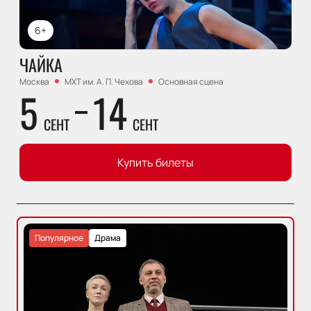
6+
ЧАЙКА
Москва
МХТ им. А. П. Чехова
Основная сцена
5
14
СЕНТ
СЕНТ
Купить билеты
Популярное
Драма