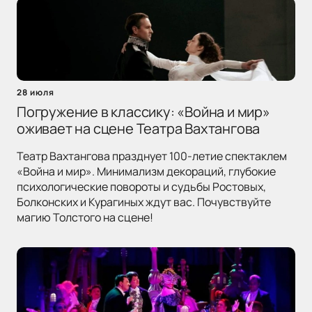
28 июля
Погружение в классику: «Война и мир»
оживает на сцене Театра Вахтангова
Театр Вахтангова празднует 100-летие спектаклем
«Война и мир». Минимализм декораций, глубокие
психологические повороты и судьбы Ростовых,
Болконских и Курагиных ждут вас. Почувствуйте
магию Толстого на сцене!