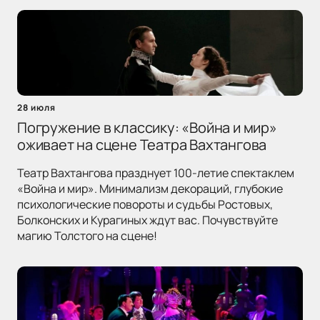
28 июля
Погружение в классику: «Война и мир»
оживает на сцене Театра Вахтангова
Театр Вахтангова празднует 100-летие спектаклем
«Война и мир». Минимализм декораций, глубокие
психологические повороты и судьбы Ростовых,
Болконских и Курагиных ждут вас. Почувствуйте
магию Толстого на сцене!