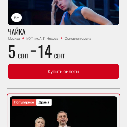
6+
ЧАЙКА
Москва
МХТ им. А. П. Чехова
Основная сцена
5
14
СЕНТ
СЕНТ
Купить билеты
Популярное
Драма