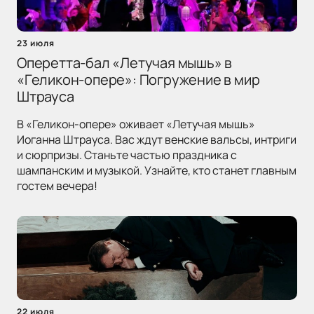
23 июля
Оперетта-бал «Летучая мышь» в
«Геликон-опере»: Погружение в мир
Штрауса
В «Геликон-опере» оживает «Летучая мышь»
Иоганна Штрауса. Вас ждут венские вальсы, интриги
и сюрпризы. Станьте частью праздника с
шампанским и музыкой. Узнайте, кто станет главным
гостем вечера!
22 июля