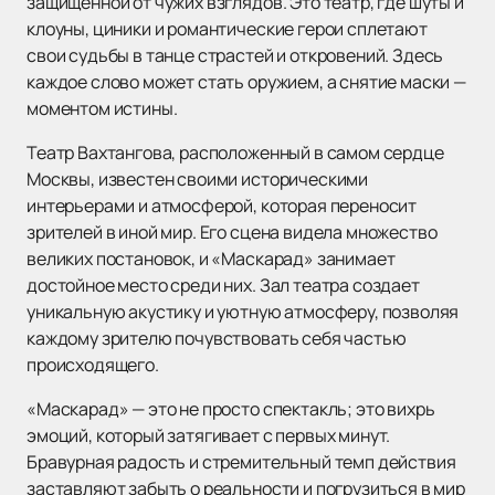
защищенной от чужих взглядов. Это театр, где шуты и
клоуны, циники и романтические герои сплетают
свои судьбы в танце страстей и откровений. Здесь
каждое слово может стать оружием, а снятие маски —
моментом истины.
Театр Вахтангова, расположенный в самом сердце
Москвы, известен своими историческими
интерьерами и атмосферой, которая переносит
зрителей в иной мир. Его сцена видела множество
великих постановок, и «Маскарад» занимает
достойное место среди них. Зал театра создает
уникальную акустику и уютную атмосферу, позволяя
каждому зрителю почувствовать себя частью
происходящего.
«Маскарад» — это не просто спектакль; это вихрь
эмоций, который затягивает с первых минут.
Бравурная радость и стремительный темп действия
заставляют забыть о реальности и погрузиться в мир