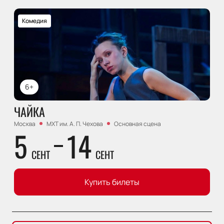
Комедия
6+
ЧАЙКА
Москва
МХТ им. А. П. Чехова
Основная сцена
5
14
СЕНТ
СЕНТ
Купить билеты