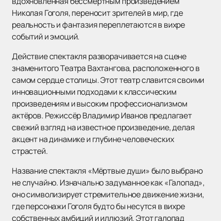
вдохновлённая бессмертным произведением
Николая Гоголя, переносит зрителей в мир, где
реальность и фантазия переплетаются в вихре
событий и эмоций.
Действие спектакля разворачивается на сцене
знаменитого Театра Вахтангова, расположенного в
самом сердце столицы. Этот театр славится своими
инновационными подходами к классическим
произведениям и высоким профессионализмом
актёров. Режиссёр Владимир Иванов предлагает
свежий взгляд на известное произведение, делая
акцент на динамике и глубине человеческих
страстей.
Название спектакля «Мёртвые души» было выбрано
не случайно. Изначально задуманное как «Галопад»,
оно символизирует стремительное движение жизни,
где персонажи Гоголя будто бы несутся в вихре
собственных амбиций и иллюзий. Этот галопад