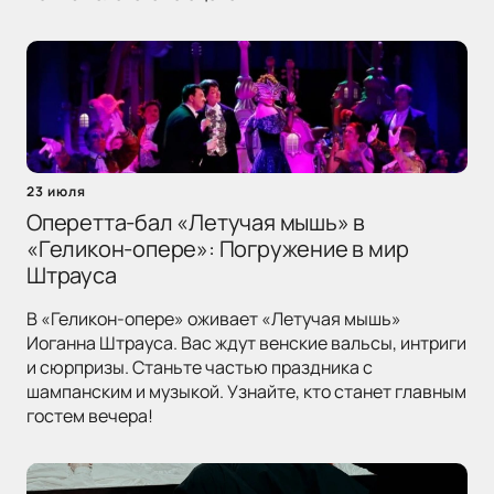
23 июля
Оперетта-бал «Летучая мышь» в
«Геликон-опере»: Погружение в мир
Штрауса
В «Геликон-опере» оживает «Летучая мышь»
Иоганна Штрауса. Вас ждут венские вальсы, интриги
и сюрпризы. Станьте частью праздника с
шампанским и музыкой. Узнайте, кто станет главным
гостем вечера!