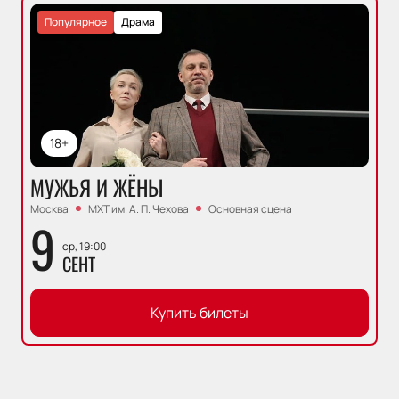
Популярное
Драма
18+
МУЖЬЯ И ЖЁНЫ
Москва
МХТ им. А. П. Чехова
Основная сцена
9
ср, 19:00
СЕНТ
Купить билеты