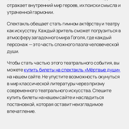
отражает внутренний мир героев, их поиски смысла и
утраченной гармонии.
Спектакль обещает стать гимном актёрству и театру
как искусству. Каждый зритель сможет погрузиться в
атмосферу загадочного мира Гоголя, где каждый
персонаж — это часть сложного пазла человеческой
души.
Чтобы стать частью этого театрального события, вы
можете
купить билеты на спектакль «Мёртвые души»
на нашем сайте. Не упустите возможность окунуться
в мир классической литературы через призму
современного театрального искусства. Спешите
купить билеты на нашем сайте и насладиться
постановкой, которая оставит неизгладимое
впечатление.