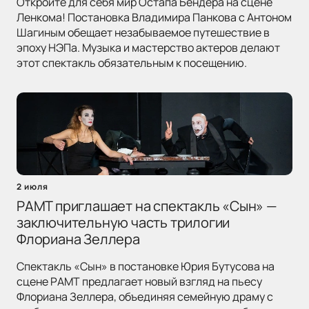
Откройте для себя мир Остапа Бендера на сцене
Ленкома! Постановка Владимира Панкова с Антоном
Шагиным обещает незабываемое путешествие в
эпоху НЭПа. Музыка и мастерство актеров делают
этот спектакль обязательным к посещению.
2 июля
РАМТ приглашает на спектакль «Сын» —
заключительную часть трилогии
Флориана Зеллера
Спектакль «Сын» в постановке Юрия Бутусова на
сцене РАМТ предлагает новый взгляд на пьесу
Флориана Зеллера, объединяя семейную драму с