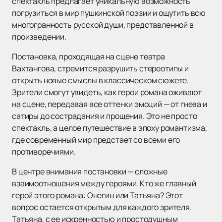
спектакль предлагает уникальную возможность
погрузиться в мир пушкинской поэзии и ощутить всю
многогранность русской души, представленной в
произведении.
Постановка, проходящая на сцене театра
Вахтангова, стремится разрушить стереотипы и
открыть новые смыслы в классическом сюжете.
Зрители смогут увидеть, как герои романа оживают
на сцене, передавая все оттенки эмоций — от гнева и
сатиры до сострадания и прощения. Это не просто
спектакль, а целое путешествие в эпоху романтизма,
где современный мир предстает со всеми его
противоречиями.
В центре внимания постановки — сложные
взаимоотношения между героями. Кто же главный
герой этого романа: Онегин или Татьяна? Этот
вопрос остается открытым для каждого зрителя.
Татьяна, с ее искренностью и простодушным