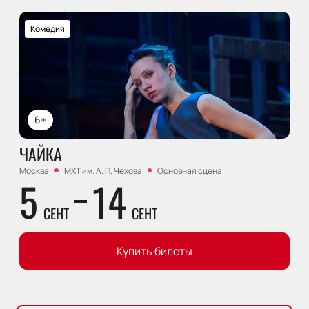
Комедия
6+
ЧАЙКА
Москва
МХТ им. А. П. Чехова
Основная сцена
5
14
СЕНТ
СЕНТ
Купить билеты