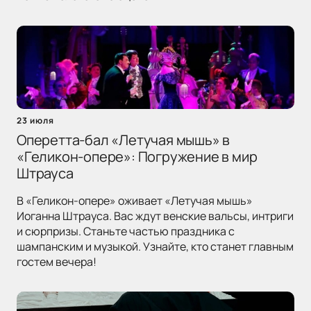
23 июля
Оперетта-бал «Летучая мышь» в
«Геликон-опере»: Погружение в мир
Штрауса
В «Геликон-опере» оживает «Летучая мышь»
Иоганна Штрауса. Вас ждут венские вальсы, интриги
и сюрпризы. Станьте частью праздника с
шампанским и музыкой. Узнайте, кто станет главным
гостем вечера!