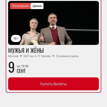
Популярное
Драма
18+
МУЖЬЯ И ЖЁНЫ
Москва
МХТ им. А. П. Чехова
Основная сцена
9
ср, 19:00
СЕНТ
Купить билеты