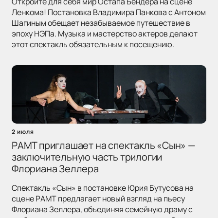
Откройте для себя мир Остапа Бендера на сцене
Ленкома! Постановка Владимира Панкова с Антоном
Шагиным обещает незабываемое путешествие в
эпоху НЭПа. Музыка и мастерство актеров делают
этот спектакль обязательным к посещению.
2 июля
РАМТ приглашает на спектакль «Сын» —
заключительную часть трилогии
Флориана Зеллера
Спектакль «Сын» в постановке Юрия Бутусова на
сцене РАМТ предлагает новый взгляд на пьесу
Флориана Зеллера, объединяя семейную драму с