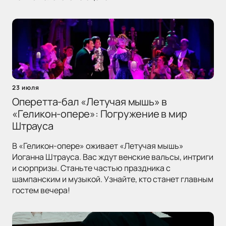
23 июля
Оперетта-бал «Летучая мышь» в
«Геликон-опере»: Погружение в мир
Штрауса
В «Геликон-опере» оживает «Летучая мышь»
Иоганна Штрауса. Вас ждут венские вальсы, интриги
и сюрпризы. Станьте частью праздника с
шампанским и музыкой. Узнайте, кто станет главным
гостем вечера!