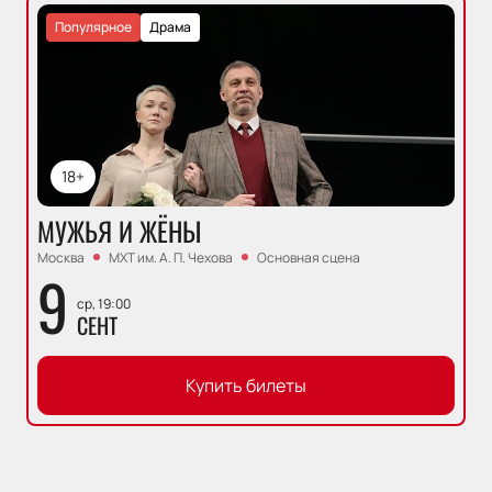
Популярное
Драма
18+
МУЖЬЯ И ЖЁНЫ
Москва
МХТ им. А. П. Чехова
Основная сцена
9
ср, 19:00
СЕНТ
Купить билеты