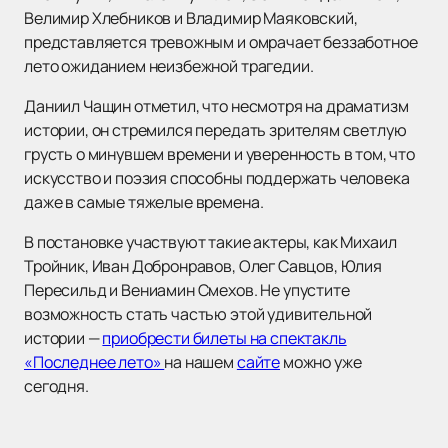
Велимир Хлебников и Владимир Маяковский,
представляется тревожным и омрачает беззаботное
лето ожиданием неизбежной трагедии.
Даниил Чащин отметил, что несмотря на драматизм
истории, он стремился передать зрителям светлую
грусть о минувшем времени и уверенность в том, что
искусство и поэзия способны поддержать человека
даже в самые тяжелые времена.
В постановке участвуют такие актеры, как Михаил
Тройник, Иван Добронравов, Олег Савцов, Юлия
Пересильд и Вениамин Смехов. Не упустите
возможность стать частью этой удивительной
истории —
приобрести билеты на спектакль
«Последнее лето»
на нашем
сайте
можно уже
сегодня.