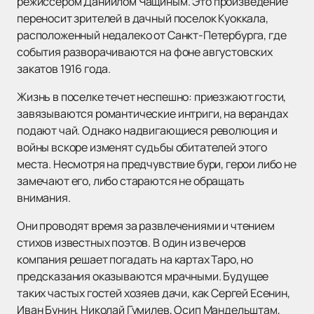
режиссером Даниилом Чащиным. Это произведение
переносит зрителей в дачный поселок Куоккала,
расположенный недалеко от Санкт-Петербурга, где
события разворачиваются на фоне августовских
закатов 1916 года.
Жизнь в поселке течет неспешно: приезжают гости,
завязываются романтические интриги, на верандах
подают чай. Однако надвигающиеся революция и
войны вскоре изменят судьбы обитателей этого
места. Несмотря на предчувствие бури, герои либо не
замечают его, либо стараются не обращать
внимания.
Они проводят время за развлечениями и чтением
стихов известных поэтов. В один из вечеров
компания решает погадать на картах Таро, но
предсказания оказываются мрачными. Будущее
таких частых гостей хозяев дачи, как Сергей Есенин,
Иван Бунин, Николай Гумилев, Осип Мандельштам,