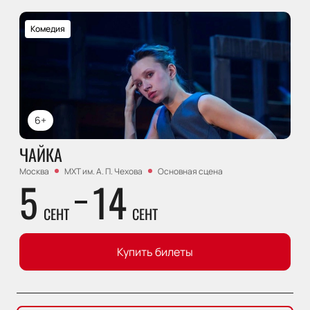
Комедия
6+
ЧАЙКА
Москва
МХТ им. А. П. Чехова
Основная сцена
5
14
СЕНТ
СЕНТ
Купить билеты