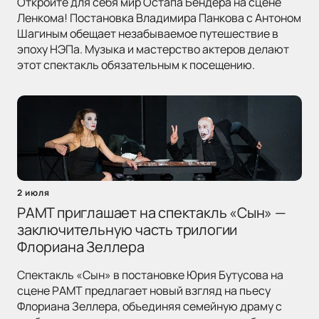
Откройте для себя мир Остапа Бендера на сцене
Ленкома! Постановка Владимира Панкова с Антоном
Шагиным обещает незабываемое путешествие в
эпоху НЭПа. Музыка и мастерство актеров делают
этот спектакль обязательным к посещению.
2 июля
РАМТ приглашает на спектакль «Сын» —
заключительную часть трилогии
Флориана Зеллера
Спектакль «Сын» в постановке Юрия Бутусова на
сцене РАМТ предлагает новый взгляд на пьесу
Флориана Зеллера, объединяя семейную драму с