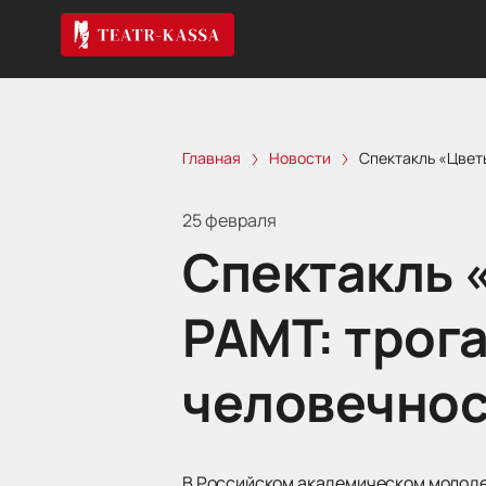
Главная
Новости
Спектакль «Цвет
25 февраля
Спектакль 
РАМТ: трога
человечно
В Российском академическом молоде