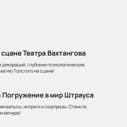
 сцене Театра Вахтангова
м декораций, глубокие психологические
магию Толстого на сцене!
: Погружение в мир Штрауса
ие вальсы, интриги и сюрпризы. Станьте
м вечера!