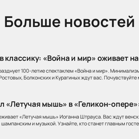
Больше новостей
в классику: «Война и мир» оживает на
разднует 100-летие спектаклем «Война и мир». Минимализ
Ростовых, Болконских и Курагиных ждут вас. Почувствуйте 
л «Летучая мышь» в «Геликон-опере»
оживает «Летучая мышь» Иоганна Штрауса. Вас ждут венск
 шампанским и музыкой. Узнайте, кто станет главным госте