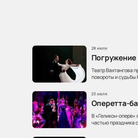
28 июля
Погружение 
Театр Вахтангова п
повороты и судьбы 
23 июля
Оперетта-ба
В «Геликон-опере» 
частью праздника с