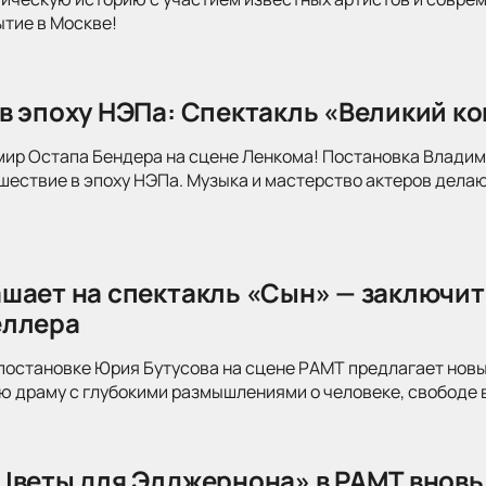
ытие в Москве!
в эпоху НЭПа: Спектакль «Великий к
мир Остапа Бендера на сцене Ленкома! Постановка Влади
ествие в эпоху НЭПа. Музыка и мастерство актеров делаю
шает на спектакль «Сын» — заключит
еллера
постановке Юрия Бутусова на сцене РАМТ предлагает новы
 драму с глубокими размышлениями о человеке, свободе в
Цветы для Элджернона» в РАМТ вновь