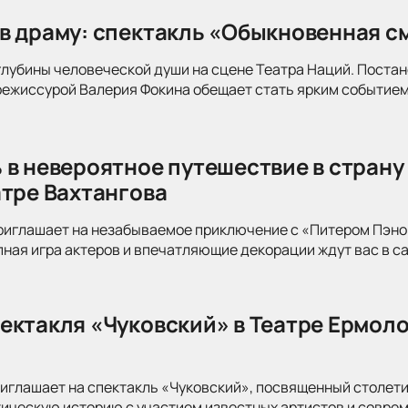
в драму: спектакль «Обыкновенная см
глубины человеческой души на сцене Театра Наций. Поста
режиссурой Валерия Фокина обещает стать ярким событием
 в невероятное путешествие в страну
атре Вахтангова
риглашает на незабываемое приключение с «Питером Пэно
ная игра актеров и впечатляющие декорации ждут вас в с
ектакля «Чуковский» в Театре Ермоло
иглашает на спектакль «Чуковский», посвященный столети
тическую историю с участием известных артистов и совре