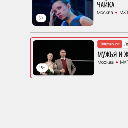
ЧАЙКА
Москва
МХТ
6+
Популярное
Д
МУЖЬЯ И 
Москва
МХТ
18+