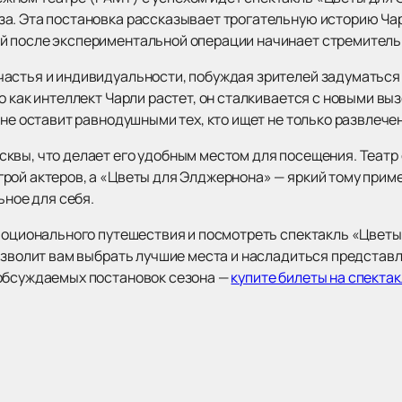
а. Эта постановка рассказывает трогательную историю Ча
й после экспериментальной операции начинает стремитель
астья и индивидуальности, побуждая зрителей задуматься 
о как интеллект Чарли растет, он сталкивается с новыми в
 не оставит равнодушными тех, кто ищет не только развлече
квы, что делает его удобным местом для посещения. Теат
рой актеров, а «Цветы для Элджернона» — яркий тому приме
ьное для себя.
эмоционального путешествия и посмотреть спектакль «Цвет
озволит вам выбрать лучшие места и насладиться представл
 обсуждаемых постановок сезона —
купите билеты на спекта