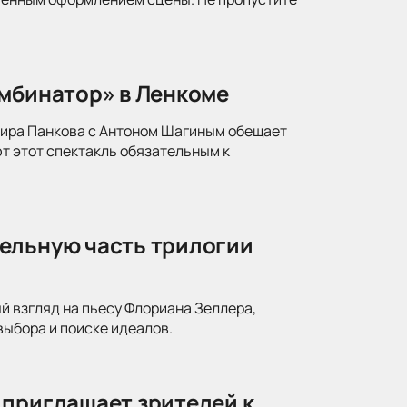
омбинатор» в Ленкоме
мира Панкова с Антоном Шагиным обещает
т этот спектакль обязательным к
ельную часть трилогии
й взгляд на пьесу Флориана Зеллера,
ыбора и поиске идеалов.
 приглашает зрителей к