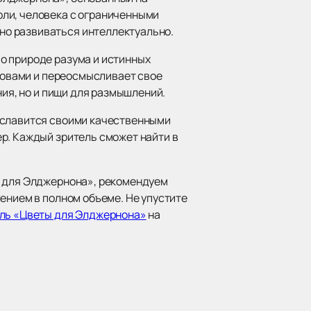
рли, человека с ограниченными
но развиваться интеллектуально.
о природе разума и истинных
ызовами и переосмысливает свое
ния, но и пищи для размышлений.
р славится своими качественными
р. Каждый зритель сможет найти в
ы для Элджернона», рекомендуем
ением в полном объеме. Не упустите
кль «Цветы для Элджернона»
на