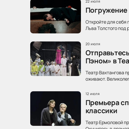
22 июля
Погружение 
Откройте для себя 
Льва Толстого под 
20 июля
Отправьтесь
Пэном» в Те
Театр Вахтангова п
оживают. Великолеп
12 июля
Премьера сп
классики
Театр Ермоловой пр
Окунитесь в драма