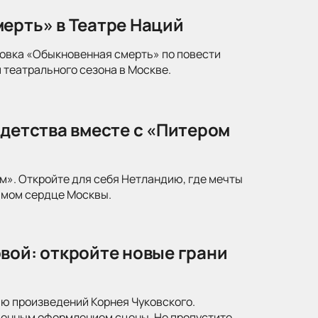
ерть» в Театре Наций
новка «Обыкновенная смерть» по повести
 театрального сезона в Москве.
 детства вместе с «Питером
м». Откройте для себя Нетландию, где мечты
амом сердце Москвы.
вой: откройте новые грани
ю произведений Корнея Чуковского.
менным оформлением сцены. Не пропустите