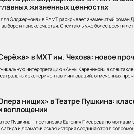
 главных жизненных ценностях
для Элджернона» в РАМТ раскрывает знаменитый роман Дэ
 выборе и поиске счастья. Спектакль уже более десяти лет
Серёжа» в МХТ им. Чехова: новое про
уникальную интерпретацию «Анны Карениной» в спектакле 
театральных экспериментов и инноваций, отмеченных прем
Опера нищих» в Театре Пушкина: клас
м воплощении
атре Пушкина — постановка Евгения Писарева по мотивам 
 сатира и драматическая история соединяются в современ