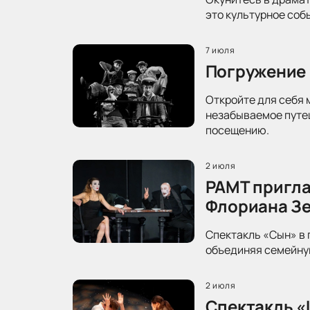
это культурное соб
7 июля
Погружение 
Откройте для себя 
незабываемое путеш
посещению.
2 июля
РАМТ пригла
Флориана З
Спектакль «Сын» в 
объединяя семейную
2 июля
Спектакль «