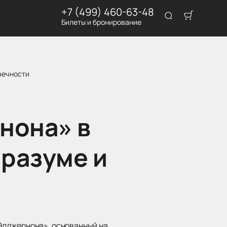
+7 (499) 460-63-48
Билеты и бронирование
вечности
нона» в
 разуме и
Элджернона», основанный на