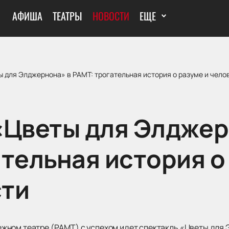
АФИША
ТЕАТРЫ
НОВОСТИ
ЕЩЕ
ы для Элджернона» в РАМТ: трогательная история о разуме и чело
«Цветы для Элджер
тельная история о
сти
жном театре (РАМТ) с успехом идет спектакль «Цветы для 