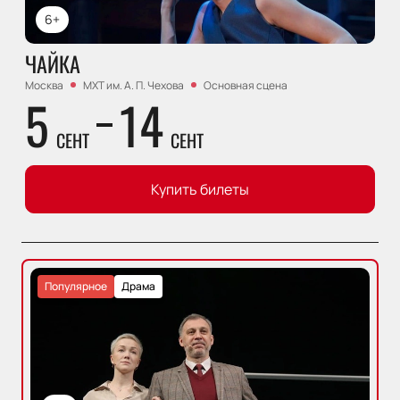
6+
ЧАЙКА
Москва
МХТ им. А. П. Чехова
Основная сцена
5
14
СЕНТ
СЕНТ
Купить билеты
Популярное
Драма