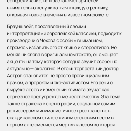
сопереживание, но и заставляет зрителей
внимательно вслушиваться в каждую реплику,
открывая новые значения в известном сюжете.
Брауншвейг, прославленный своими
интерпретациями европейской классики, подходит к
произведению Чехова с особым вниманием,
стремясь избавить его от клише и стереотипов. Не
меняя ни слова в оригинальном тексте, он смещает
акценты на тему, которая сегодня звучит особенно
актуально — экологию. В его интерпретации доктор
Астров становится не просто провинциальным
врачом, а пророком и эко-активистом. Его речи о
вырубке лесов и изменении климата звучат как
серьезное предупреждение человечеству. Эта тема
также отражена в сценографии, созданной самим
режиссером: минималистичное пространство в
скандинавском стиле с живым сосновым лесом в
первом акте сменяется мертвым лесом во втором.