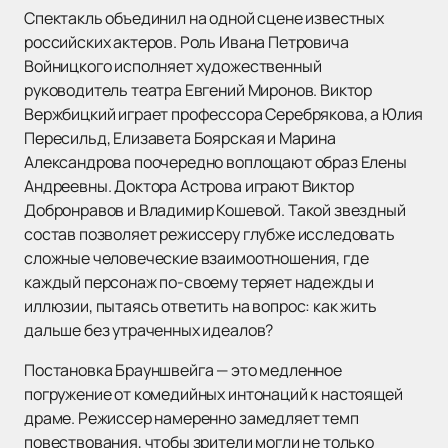
Спектакль объединил на одной сцене известных
российских актеров. Роль Ивана Петровича
Войницкого исполняет художественный
руководитель театра Евгений Миронов. Виктор
Вержбицкий играет профессора Серебрякова, а Юлия
Пересильд, Елизавета Боярская и Марина
Александрова поочередно воплощают образ Елены
Андреевны. Доктора Астрова играют Виктор
Добронравов и Владимир Кошевой. Такой звездный
состав позволяет режиссеру глубже исследовать
сложные человеческие взаимоотношения, где
каждый персонаж по-своему теряет надежды и
иллюзии, пытаясь ответить на вопрос: как жить
дальше без утраченных идеалов?
Постановка Брауншвейга — это медленное
погружение от комедийных интонаций к настоящей
драме. Режиссер намеренно замедляет темп
повествования, чтобы зрители могли не только