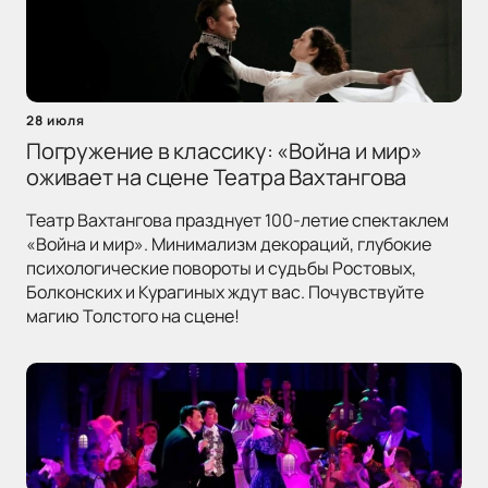
28 июля
Погружение в классику: «Война и мир»
оживает на сцене Театра Вахтангова
Театр Вахтангова празднует 100-летие спектаклем
«Война и мир». Минимализм декораций, глубокие
психологические повороты и судьбы Ростовых,
Болконских и Курагиных ждут вас. Почувствуйте
магию Толстого на сцене!