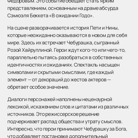
Федоровым. Это событие обещает стать ярким
представлением, основанным на драме абсурда
Сэмюэля Беккета «В ожидании Годо».
На сцене разворачивается история Пети и Нины,
которые неожиданно оказываются в новом для себя
мире. Здесь их встречает Чебурашка, сыгранный
Розой Хайруллиной. Герои ждут кого-то или чего-то,
параллельно пытаясь разобраться в собственных
идентичностях и ожиданиях. Спектакль насыщен
символами и скрытыми смыслами, где каждый
элемент — от декораций до жестов актеров —
обретает особое значение.
Диалоги персонажей наполнены нецензурной
лексикой, искажением слов и цитатами из различных
источников. Это режиссерское решение
подчеркивает распад общества и утрату смыслов.
Интересно, что герои принимают Чебурашку за Бога,
что добавляет постановке дополнительный