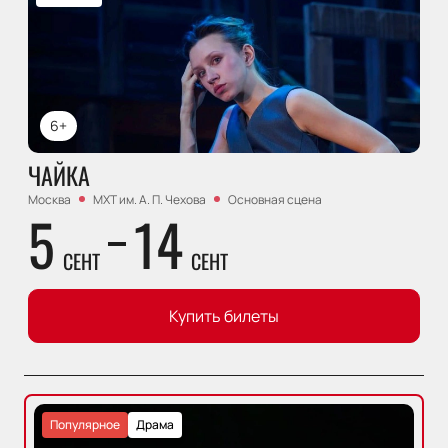
6+
ЧАЙКА
Москва
МХТ им. А. П. Чехова
Основная сцена
5
14
СЕНТ
СЕНТ
Купить билеты
Популярное
Драма