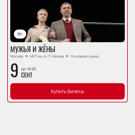
18+
МУЖЬЯ И ЖЁНЫ
Москва
МХТ им. А. П. Чехова
Основная сцена
9
ср, 19:00
СЕНТ
Купить билеты