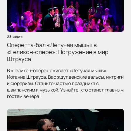
23 июля
Оперетта-бал «Летучая мышь» в
«Геликон-опере»: Погружение в мир
Штрауса
В «Геликон-опере» оживает «Летучая мышь»
Иоганна Штрауса. Вас ждут венские вальсы, интриги
и сюрпризы. Станьте частью праздника с
шампанским и музыкой. Узнайте, кто станет главным
гостем вечера!