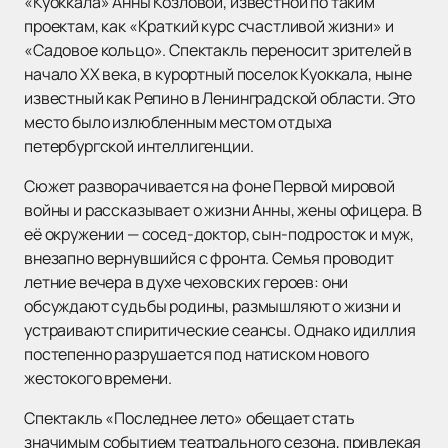
«Куоккала» Анны Козловой, известной по таким
проектам, как «Краткий курс счастливой жизни» и
«Садовое кольцо». Спектакль переносит зрителей в
начало XX века, в курортный поселок Куоккала, ныне
известный как Репино в Ленинградской области. Это
место было излюбленным местом отдыха
петербургской интеллигенции.
Сюжет разворачивается на фоне Первой мировой
войны и рассказывает о жизни Анны, жены офицера. В
её окружении — сосед-доктор, сын-подросток и муж,
внезапно вернувшийся с фронта. Семья проводит
летние вечера в духе чеховских героев: они
обсуждают судьбы родины, размышляют о жизни и
устраивают спиритические сеансы. Однако идиллия
постепенно разрушается под натиском нового
жестокого времени.
Спектакль «Последнее лето» обещает стать
значимым событием театрального сезона, привлекая