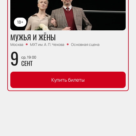
18+
МУЖЬЯ И ЖЁНЫ
Москва
МХТ им. А. П. Чехова
Основная сцена
9
ср, 19:00
СЕНТ
Купить билеты