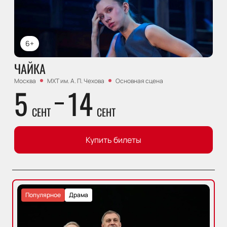
6+
ЧАЙКА
Москва
МХТ им. А. П. Чехова
Основная сцена
5
14
СЕНТ
СЕНТ
Купить билеты
Популярное
Драма