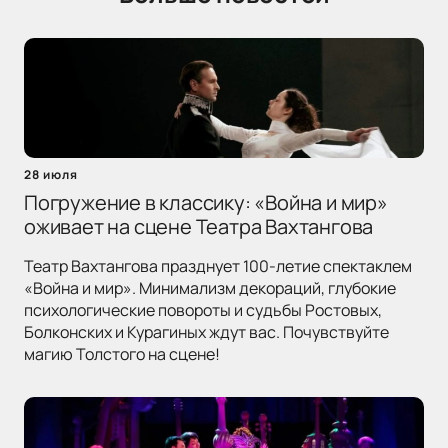
28 июля
Погружение в классику: «Война и мир»
оживает на сцене Театра Вахтангова
Театр Вахтангова празднует 100-летие спектаклем
«Война и мир». Минимализм декораций, глубокие
психологические повороты и судьбы Ростовых,
Болконских и Курагиных ждут вас. Почувствуйте
магию Толстого на сцене!