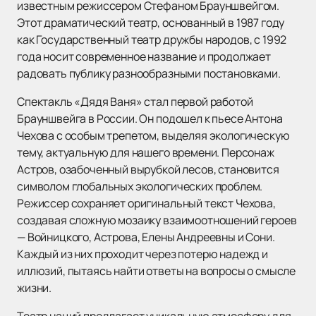
известным режиссером Стефаном Брауншвейгом.
Этот драматический театр, основанный в 1987 году
как Государственный театр дружбы народов, с 1992
года носит современное название и продолжает
радовать публику разнообразными постановками.
Спектакль «Дядя Ваня» стал первой работой
Брауншвейга в России. Он подошел к пьесе Антона
Чехова с особым трепетом, выделяя экологическую
тему, актуальную для нашего времени. Персонаж
Астров, озабоченный вырубкой лесов, становится
символом глобальных экологических проблем.
Режиссер сохраняет оригинальный текст Чехова,
создавая сложную мозаику взаимоотношений героев
— Войницкого, Астрова, Елены Андреевны и Сони.
Каждый из них проходит через потерю надежд и
иллюзий, пытаясь найти ответы на вопросы о смысле
жизни.