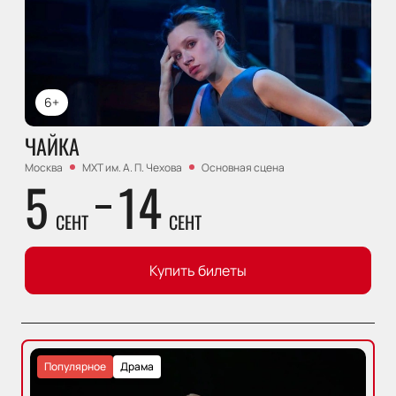
6+
ЧАЙКА
Москва
МХТ им. А. П. Чехова
Основная сцена
5
14
СЕНТ
СЕНТ
Купить билеты
Популярное
Драма