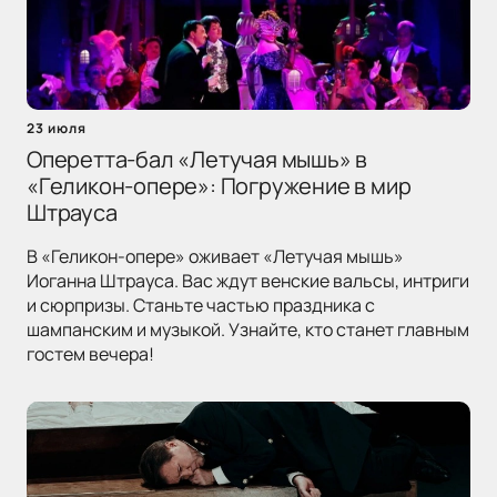
23 июля
Оперетта-бал «Летучая мышь» в
«Геликон-опере»: Погружение в мир
Штрауса
В «Геликон-опере» оживает «Летучая мышь»
Иоганна Штрауса. Вас ждут венские вальсы, интриги
и сюрпризы. Станьте частью праздника с
шампанским и музыкой. Узнайте, кто станет главным
гостем вечера!