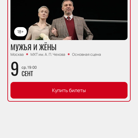
18+
МУЖЬЯ И ЖЁНЫ
Москва
МХТ им. А. П. Чехова
Основная сцена
9
ср, 19:00
СЕНТ
Купить билеты