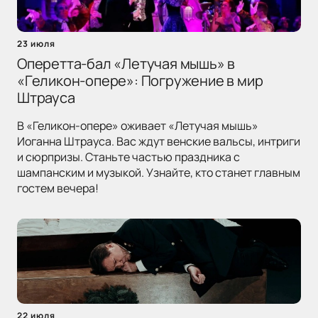
23 июля
Оперетта-бал «Летучая мышь» в
«Геликон-опере»: Погружение в мир
Штрауса
В «Геликон-опере» оживает «Летучая мышь»
Иоганна Штрауса. Вас ждут венские вальсы, интриги
и сюрпризы. Станьте частью праздника с
шампанским и музыкой. Узнайте, кто станет главным
гостем вечера!
22 июля