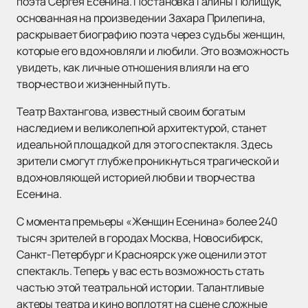
поэта Сергея Есенина. Постановка Галины Полищук,
основанная на произведении Захара Прилепина,
раскрывает биографию поэта через судьбы женщин,
которые его вдохновляли и любили. Это возможность
увидеть, как личные отношения влияли на его
творчество и жизненный путь.
Театр Вахтангова, известный своим богатым
наследием и великолепной архитектурой, станет
идеальной площадкой для этого спектакля. Здесь
зрители смогут глубже проникнуться трагической и
вдохновляющей историей любви и творчества
Есенина.
С момента премьеры «Женщин Есенина» более 240
тысяч зрителей в городах Москва, Новосибирск,
Санкт-Петербург и Красноярск уже оценили этот
спектакль. Теперь у вас есть возможность стать
частью этой театральной истории. Талантливые
актеры театра и кино воплотят на сцене сложные