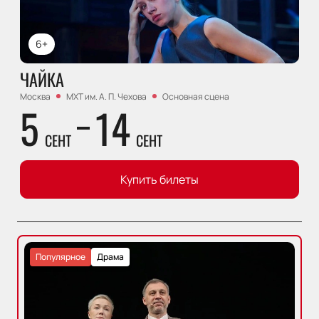
6+
ЧАЙКА
Москва
МХТ им. А. П. Чехова
Основная сцена
5
14
СЕНТ
СЕНТ
Купить билеты
Популярное
Драма