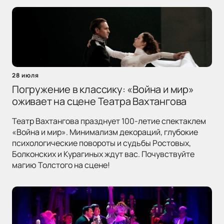
28 июля
Погружение в классику: «Война и мир»
оживает на сцене Театра Вахтангова
Театр Вахтангова празднует 100-летие спектаклем
«Война и мир». Минимализм декораций, глубокие
психологические повороты и судьбы Ростовых,
Болконских и Курагиных ждут вас. Почувствуйте
магию Толстого на сцене!