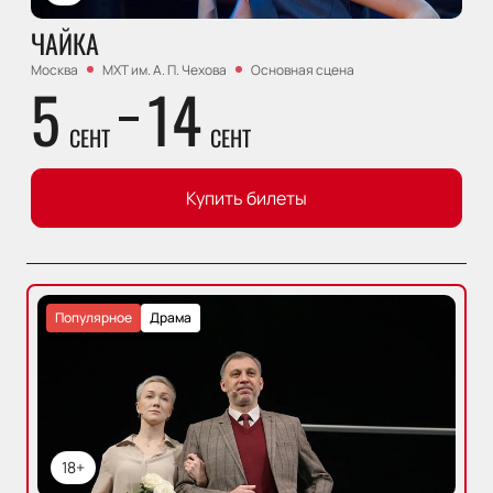
ЧАЙКА
Москва
МХТ им. А. П. Чехова
Основная сцена
5
14
СЕНТ
СЕНТ
Купить билеты
Популярное
Драма
18+