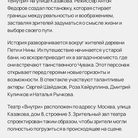
«Внутри» на улице Казакова. Режиссер Антон
Федоров создал постановку, которая стирает
границы между реальностью и воображением,
заставляя зрителей задуматься о смысле жизни и
выборе своего пути.
История разворачивается вокруг жителей деревни
Пети и Нины. Их путешествие начинается у старой
бани, но вскоре приводит их в загадочное место, где
они встречают таинственного Чувака. Этот персонаж
открывает перед героями новые горизонты и
возможности. В спектакле участвуют талантливые
актеры: Сергей Шайдаков, Роза Хайруллина, Дмитрий
Куличков и Наталья Рычкова.
Театр «Внутри» расположен по адресу: Москва, улица
Казакова, дом 8, строение 3. Зрительный зал театра
спроектирован таким образом, чтобы зрители могли
полностью погрузиться в происходящее на сцене.