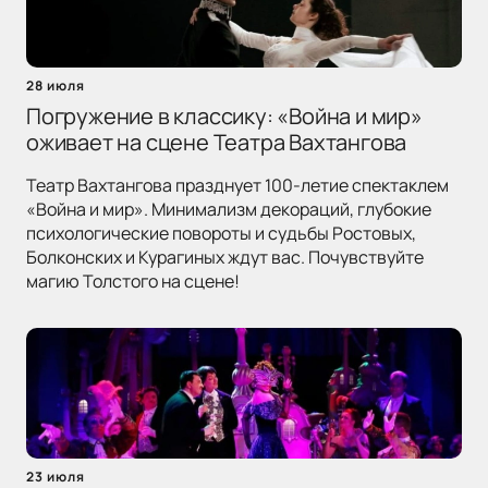
28 июля
Погружение в классику: «Война и мир»
оживает на сцене Театра Вахтангова
Театр Вахтангова празднует 100-летие спектаклем
«Война и мир». Минимализм декораций, глубокие
психологические повороты и судьбы Ростовых,
Болконских и Курагиных ждут вас. Почувствуйте
магию Толстого на сцене!
23 июля