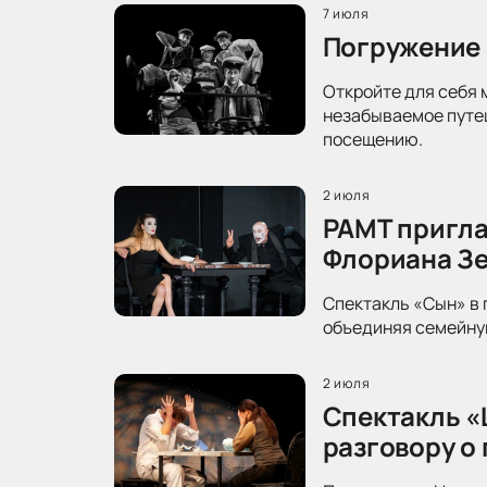
7 июля
Погружение 
Откройте для себя 
незабываемое путеш
посещению.
2 июля
РАМТ пригла
Флориана З
Спектакль «Сын» в 
объединяя семейную
2 июля
Спектакль «
разговору о