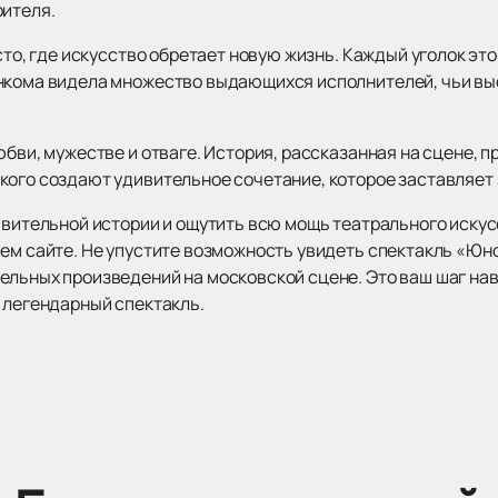
рителя.
есто, где искусство обретает новую жизнь. Каждый уголок э
енкома видела множество выдающихся исполнителей, чьи в
юбви, мужестве и отваге. История, рассказанная на сцене, п
кого создают удивительное сочетание, которое заставляет 
дивительной истории и ощутить всю мощь театрального иску
ем сайте. Не упустите возможность увидеть спектакль «Юно
тельных произведений на московской сцене. Это ваш шаг н
 легендарный спектакль.