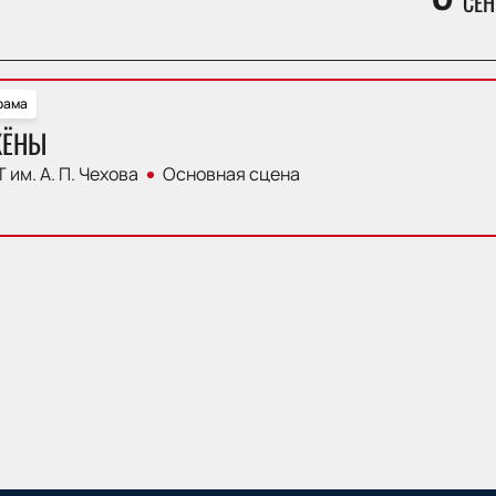
СЕН
рама
ЖЁНЫ
 им. А. П. Чехова
Основная сцена