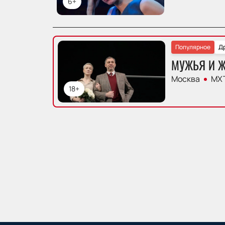
6+
Популярное
Д
МУЖЬЯ И 
Москва
МХТ
18+