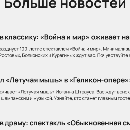
Больше новостей
в классику: «Война и мир» оживает на
разднует 100-летие спектаклем «Война и мир». Минимализ
Ростовых, Болконских и Курагиных ждут вас. Почувствуйте 
л «Летучая мышь» в «Геликон-опере»
оживает «Летучая мышь» Иоганна Штрауса. Вас ждут венск
 шампанским и музыкой. Узнайте, кто станет главным госте
в драму: спектакль «Обыкновенная см