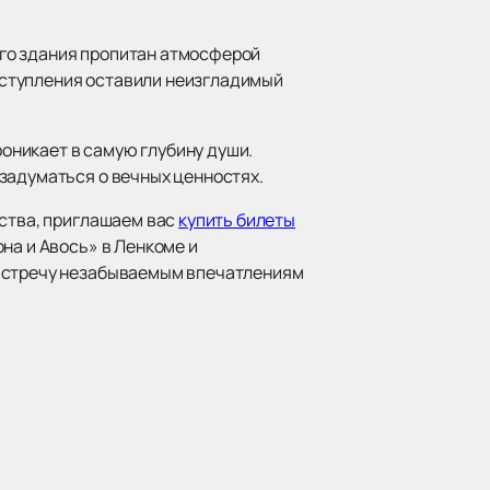
того здания пропитан атмосферой
ыступления оставили неизгладимый
роникает в самую глубину души.
задуматься о вечных ценностях.
сства, приглашаем вас
купить билеты
на и Авось» в Ленкоме и
австречу незабываемым впечатлениям