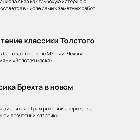
ниела Киза как глубокую историю о
 остается в числе самых заметных работ
чтение классики Толстого
«Серёжа» на сцене МХТ им. Чехова.
иями «Золотая маска».
сика Брехта в новом
знаменитой «Трёхгрошовой оперы», где
ном прочтении классики.