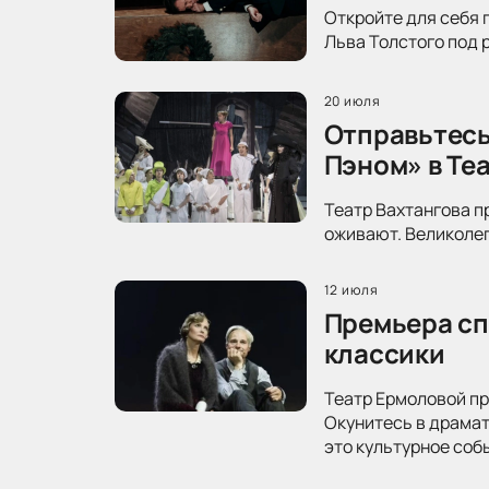
Откройте для себя 
Льва Толстого под 
20 июля
Отправьтесь
Пэном» в Те
Театр Вахтангова п
оживают. Великолеп
12 июля
Премьера сп
классики
Театр Ермоловой пр
Окунитесь в драма
это культурное соб