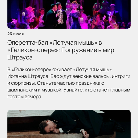
23 июля
Оперетта-бал «Летучая мышь» в
«Геликон-опере»: Погружение в мир
Штрауса
В «Геликон-опере» оживает «Летучая мышь»
Иоганна Штрауса. Вас ждут венские вальсы, интриги
и сюрпризы. Станьте частью праздника с
шампанским и музыкой. Узнайте, кто станет главным
гостем вечера!