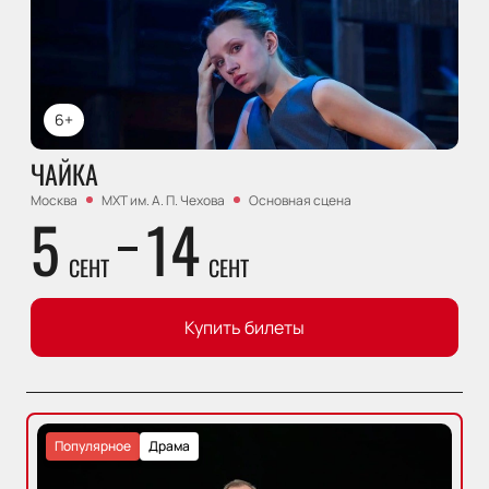
6+
ЧАЙКА
Москва
МХТ им. А. П. Чехова
Основная сцена
5
14
СЕНТ
СЕНТ
Купить билеты
Популярное
Драма