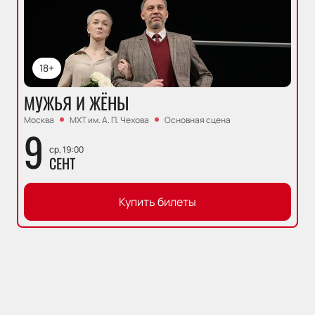
18+
МУЖЬЯ И ЖЁНЫ
Москва
МХТ им. А. П. Чехова
Основная сцена
9
ср, 19:00
СЕНТ
Купить билеты