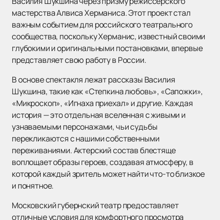
Василия Шукшина через призму режиссерского
мастерства Алвиса Херманиса. Этот проект стал
важным событием для российского театрального
сообщества, поскольку Херманис, известный своими
глубокими и оригинальными постановками, впервые
представляет свою работу в России.
В основе спектакля лежат рассказы Василия
Шукшина, такие как «Степкина любовь», «Сапожки»,
«Микроскоп», «Игнаха приехал» и другие. Каждая
история — это отдельная вселенная с живыми и
узнаваемыми персонажами, чьи судьбы
перекликаются с нашими собственными
переживаниями. Актерский состав блестяще
воплощает образы героев, создавая атмосферу, в
которой каждый зритель может найти что-то близкое
и понятное.
Московский губернский театр предоставляет
отличные условия для комфортного просмотра