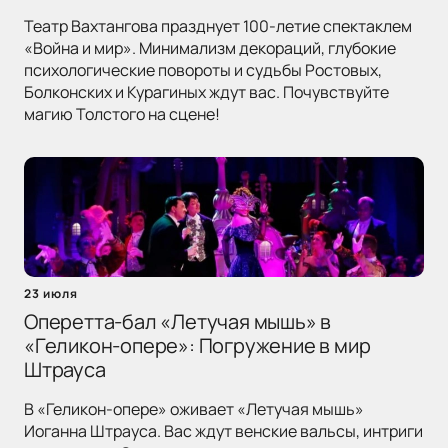
Театр Вахтангова празднует 100-летие спектаклем
«Война и мир». Минимализм декораций, глубокие
психологические повороты и судьбы Ростовых,
Болконских и Курагиных ждут вас. Почувствуйте
магию Толстого на сцене!
23 июля
Оперетта-бал «Летучая мышь» в
«Геликон-опере»: Погружение в мир
Штрауса
В «Геликон-опере» оживает «Летучая мышь»
Иоганна Штрауса. Вас ждут венские вальсы, интриги