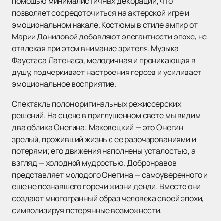
помощью минималистичных декораций, что
позволяет сосредоточиться на актерской игре и
эмоциональном накале. Костюмы в стиле ампир от
Марии Даниловой добавляют элегантности эпохе, не
отвлекая при этом внимание зрителя. Музыка
Фаустаса Латенаса, мелодичная и проникающая в
душу, подчеркивает настроения героев и усиливает
эмоциональное восприятие.
Спектакль полон оригинальных режиссерских
решений. На сцене в приглушенном свете мы видим
два облика Онегина: Маковецкий — это Онегин
зрелый, проживший жизнь с ее разочарованиями и
потерями; его движения наполнены усталостью, а
взгляд — холодной мудростью. Добронравов
представляет молодого Онегина — самоуверенного и
еще не познавшего горечи жизни денди. Вместе они
создают многогранный образ человека своей эпохи,
символизируя потерянные возможности.