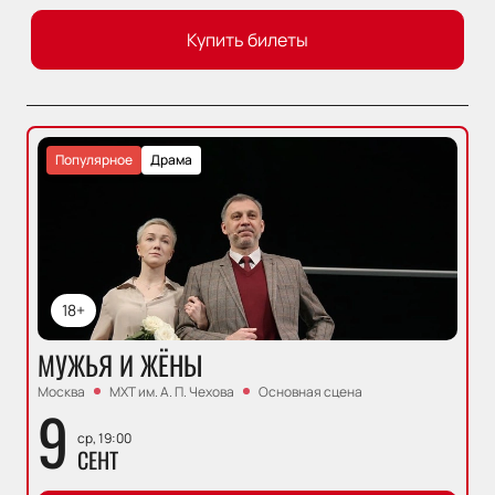
Купить билеты
Популярное
Драма
18+
МУЖЬЯ И ЖЁНЫ
Москва
МХТ им. А. П. Чехова
Основная сцена
9
ср, 19:00
СЕНТ