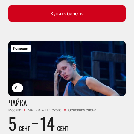
Купить билеты
Комедия
6+
ЧАЙКА
Москва
МХТ им. А. П. Чехова
Основная сцена
5
14
СЕНТ
СЕНТ