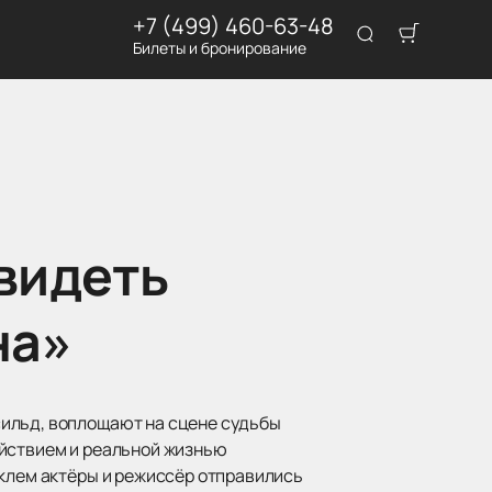
+7 (499) 460-63-48
Билеты и бронирование
видеть
на»
сильд, воплощают на сцене судьбы
ействием и реальной жизнью
аклем актёры и режиссёр отправились