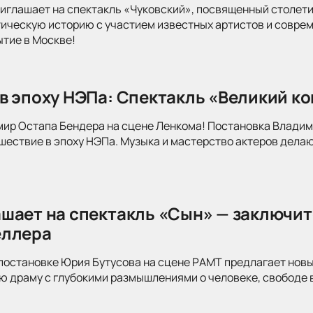
иглашает на спектакль «Чуковский», посвященный столети
тическую историю с участием известных артистов и совре
ытие в Москве!
в эпоху НЭПа: Спектакль «Великий к
мир Остапа Бендера на сцене Ленкома! Постановка Влади
ествие в эпоху НЭПа. Музыка и мастерство актеров делаю
шает на спектакль «Сын» — заключит
еллера
постановке Юрия Бутусова на сцене РАМТ предлагает новы
 драму с глубокими размышлениями о человеке, свободе в