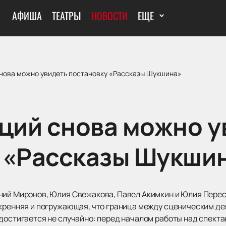
АФИША
ТЕАТРЫ
НОВОСТИ
ЕЩЕ
снова можно увидеть постановку «Рассказы Шукшина»
аций снова можно у
 «Рассказы Шукши
ний Миронов, Юлия Свежакова, Павел Акимкин и Юлия Пере
скренняя и погружающая, что граница между сценическим д
 достигается не случайно: перед началом работы над спект