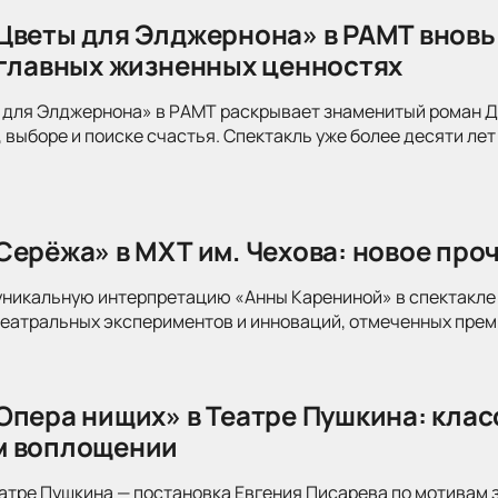
Цветы для Элджернона» в РАМТ вновь
 главных жизненных ценностях
для Элджернона» в РАМТ раскрывает знаменитый роман Дэ
 выборе и поиске счастья. Спектакль уже более десяти лет
Серёжа» в МХТ им. Чехова: новое про
уникальную интерпретацию «Анны Карениной» в спектакле 
театральных экспериментов и инноваций, отмеченных прем
Опера нищих» в Театре Пушкина: клас
м воплощении
атре Пушкина — постановка Евгения Писарева по мотивам 