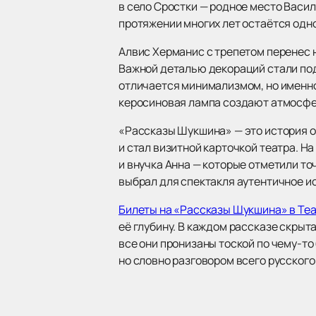
в село Сростки — родное место Васи
протяжении многих лет остаётся одн
Алвис Херманис с трепетом перенес 
Важной деталью декораций стали по
отличается минимализмом, но именно 
керосиновая лампа создают атмосферу
«Рассказы Шукшина» — это история о 
и стал визитной карточкой театра. 
и внучка Анна — которые отметили т
выбрал для спектакля аутентичное и
Билеты на «Рассказы Шукшина» в Те
её глубину. В каждом рассказе скрыт
все они пронизаны тоской по чему-то
но словно разговором всего русского