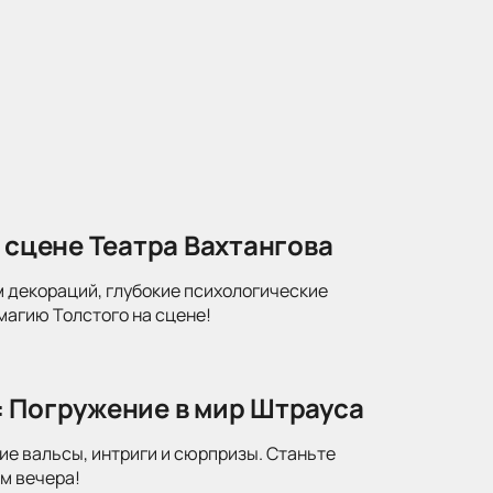
 сцене Театра Вахтангова
м декораций, глубокие психологические
магию Толстого на сцене!
: Погружение в мир Штрауса
ие вальсы, интриги и сюрпризы. Станьте
м вечера!