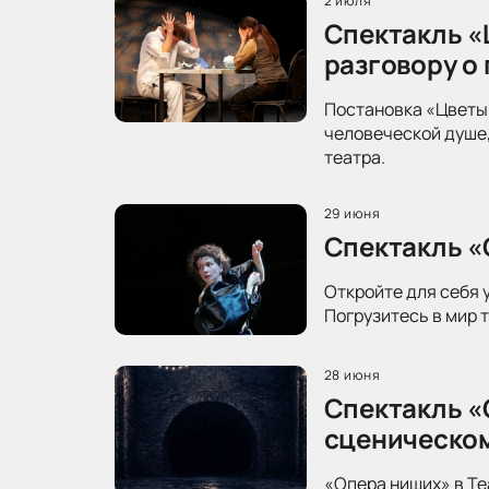
2 июля
Спектакль «
разговору о
Постановка «Цветы 
человеческой душе,
театра.
29 июня
Спектакль «
Откройте для себя 
Погрузитесь в мир 
28 июня
Спектакль «
сценическо
«Опера нищих» в Те