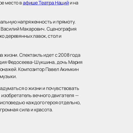
ое место в
афише Театра Наций
и на
нальную напряженность и прямоту.
с Василий Макарович. Сценография
о деревянных лавок, стол и
а жизни. Спектакль идет с 2008 года
Лидия Федосеева-Шукшина, дочь Мария
сонажей. Композитор Павел Акимкин
музыки.
адуматься о жизни и почувствовать
й изобретатель вечного двигателя —
и исповедью каждого героя отдельно,
громная сила и красота.