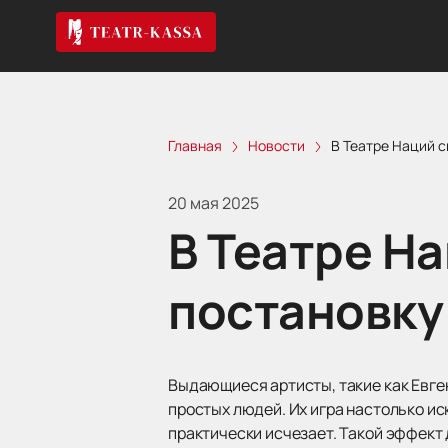
Главная
Новости
В Театре Наций 
20 мая 2025
В Театре Н
постановку
Выдающиеся артисты, такие как Евге
простых людей. Их игра настолько и
практически исчезает. Такой эффект