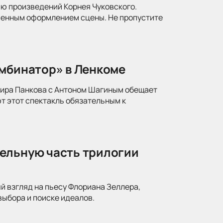
ю произведений Корнея Чуковского.
менным оформлением сцены. Не пропустите
омбинатор» в Ленкоме
мира Панкова с Антоном Шагиным обещает
т этот спектакль обязательным к
ельную часть трилогии
й взгляд на пьесу Флориана Зеллера,
ыбора и поиске идеалов.