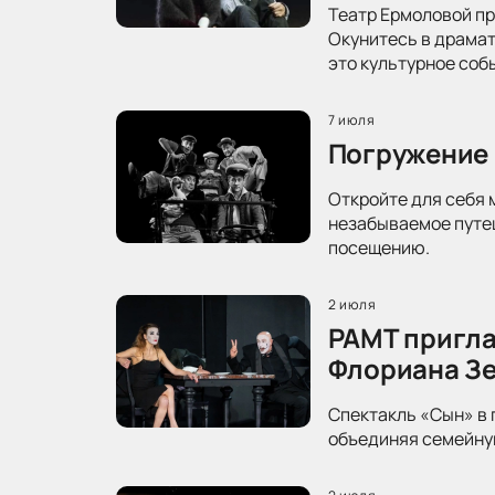
Театр Ермоловой пр
Окунитесь в драма
это культурное соб
7 июля
Погружение 
Откройте для себя 
незабываемое путеш
посещению.
2 июля
РАМТ пригла
Флориана З
Спектакль «Сын» в 
объединяя семейную