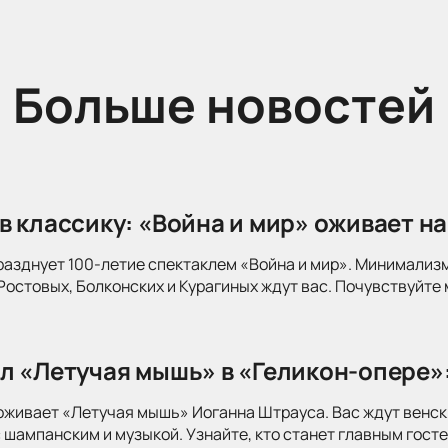
Больше новостей
в классику: «Война и мир» оживает на
разднует 100-летие спектаклем «Война и мир». Минимализ
Ростовых, Болконских и Курагиных ждут вас. Почувствуйте 
л «Летучая мышь» в «Геликон-опере»
оживает «Летучая мышь» Иоганна Штрауса. Вас ждут венск
 шампанским и музыкой. Узнайте, кто станет главным госте