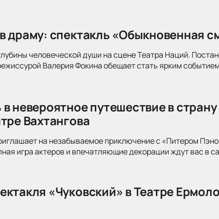
в драму: спектакль «Обыкновенная см
глубины человеческой души на сцене Театра Наций. Поста
режиссурой Валерия Фокина обещает стать ярким событием
 в невероятное путешествие в страну
атре Вахтангова
риглашает на незабываемое приключение с «Питером Пэно
ная игра актеров и впечатляющие декорации ждут вас в с
ектакля «Чуковский» в Театре Ермоло