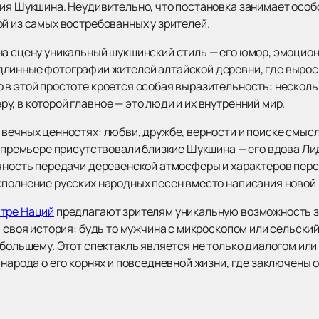
лия Шукшина. Неудивительно, что постановка занимает особ
ой из самых востребованных у зрителей.
на сцену уникальный шукшинский стиль — его юмор, эмоцио
длинные фотографии жителей алтайской деревни, где выро
в этой простоте кроется особая выразительность: нескольк
, в которой главное — это люди и их внутренний мир.
вечных ценностях: любви, дружбе, верности и поиске смысл
На премьере присутствовали близкие Шукшина — его вдова 
очность передачи деревенской атмосферы и характеров пер
сполнение русских народных песен вместо написания новой 
атре Наций
предлагают зрителям уникальную возможность з
а своя история: будь то мужчина с микроскопом или сельски
 большему. Этот спектакль является не только диалогом ил
 народа о его корнях и повседневной жизни, где заключены о