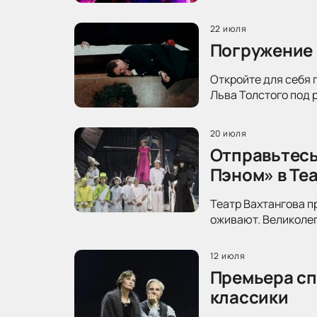
22 июля
Погружение 
Откройте для себя 
Льва Толстого под 
20 июля
Отправьтесь
Пэном» в Те
Театр Вахтангова п
оживают. Великолеп
12 июля
Премьера сп
классики