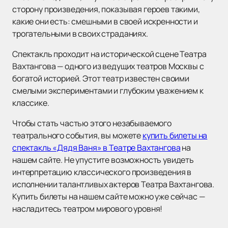
сторону произведения, показывая героев такими,
какие они есть: смешными в своей искренности и
трогательными в своих страданиях.
Спектакль проходит на исторической сцене Театра
Вахтангова — одного из ведущих театров Москвы с
богатой историей. Этот театр известен своими
смелыми экспериментами и глубоким уважением к
классике.
Чтобы стать частью этого незабываемого
театрального события, вы можете
купить билеты на
спектакль «Дядя Ваня» в Театре Вахтангова
на
нашем сайте. Не упустите возможность увидеть
интерпретацию классического произведения в
исполнении талантливых актеров Театра Вахтангова.
Купить билеты на нашем сайте можно уже сейчас —
насладитесь театром мирового уровня!