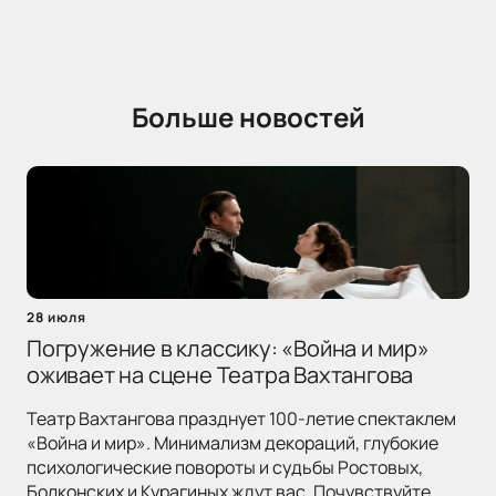
Больше новостей
28 июля
Погружение в классику: «Война и мир»
оживает на сцене Театра Вахтангова
Театр Вахтангова празднует 100-летие спектаклем
«Война и мир». Минимализм декораций, глубокие
психологические повороты и судьбы Ростовых,
Болконских и Курагиных ждут вас. Почувствуйте