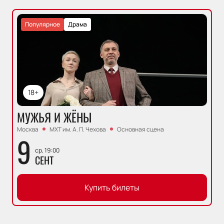
Популярное
Драма
18+
МУЖЬЯ И ЖЁНЫ
Москва
МХТ им. А. П. Чехова
Основная сцена
9
ср, 19:00
СЕНТ
Купить билеты