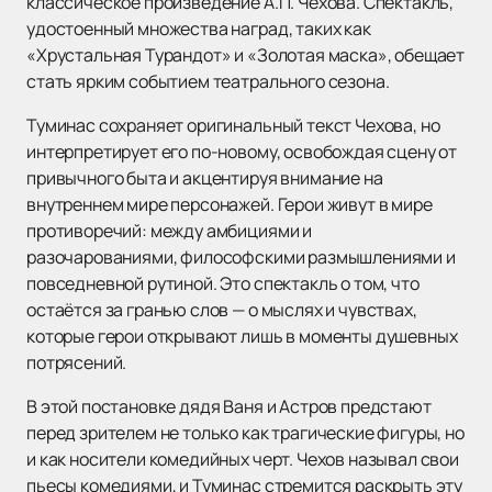
классическое произведение А.П. Чехова. Спектакль,
удостоенный множества наград, таких как
«Хрустальная Турандот» и «Золотая маска», обещает
стать ярким событием театрального сезона.
Туминас сохраняет оригинальный текст Чехова, но
интерпретирует его по-новому, освобождая сцену от
привычного быта и акцентируя внимание на
внутреннем мире персонажей. Герои живут в мире
противоречий: между амбициями и
разочарованиями, философскими размышлениями и
повседневной рутиной. Это спектакль о том, что
остаётся за гранью слов — о мыслях и чувствах,
которые герои открывают лишь в моменты душевных
потрясений.
В этой постановке дядя Ваня и Астров предстают
перед зрителем не только как трагические фигуры, но
и как носители комедийных черт. Чехов называл свои
пьесы комедиями, и Туминас стремится раскрыть эту