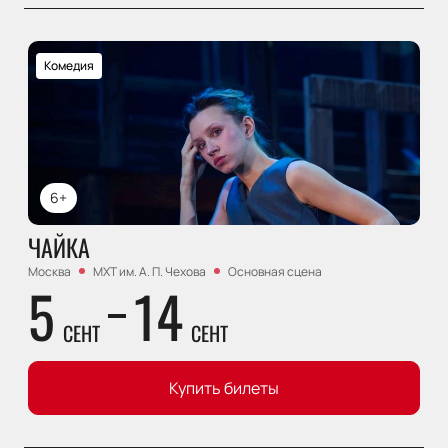
Комедия
6+
ЧАЙКА
Москва
МХТ им. А. П. Чехова
Основная сцена
5
14
СЕНТ
СЕНТ
Купить билеты