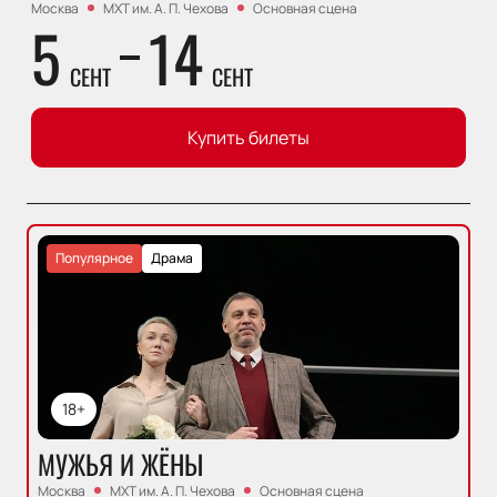
Москва
МХТ им. А. П. Чехова
Основная сцена
5
14
СЕНТ
СЕНТ
Купить билеты
Популярное
Драма
18+
МУЖЬЯ И ЖЁНЫ
Москва
МХТ им. А. П. Чехова
Основная сцена