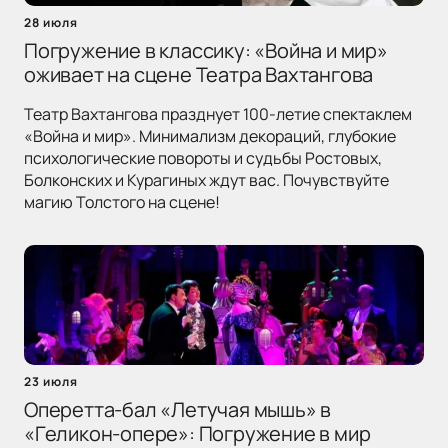
28 июля
Погружение в классику: «Война и мир»
оживает на сцене Театра Вахтангова
Театр Вахтангова празднует 100-летие спектаклем
«Война и мир». Минимализм декораций, глубокие
психологические повороты и судьбы Ростовых,
Болконских и Курагиных ждут вас. Почувствуйте
магию Толстого на сцене!
23 июля
Оперетта-бал «Летучая мышь» в
«Геликон-опере»: Погружение в мир