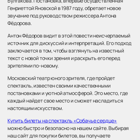
Булгакова. Постановка, впервые осуществленная
Генриеттой Яновской в 1987 году, обретает новое
звучание под руководством режиссера Антона
Фёдорова.
Антон Фёдоров видит в этой повести неисчерпаемый
источник для дискуссий и интерпретаций. Его подход
заключается в том, чтобы взглянуть на известный
текст с новой точки зрения и раскрыть его перед
зрителями по-новому.
Московский театр юного зрителя, где пройдет
спектакль, известен своими качественными
постановками и уютной атмосферой. Это место, где
каждый найдет свое место и сможет насладиться
настоящим искусством.
Купить билеты на спектакль «Собачье сердце»
можно быстро и безопасно на нашем сайте. Выбирая
наш сайт для покупки билетов, вы получаете