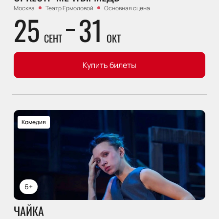
Москва
Театр Ермоловой
Основная сцена
25
31
СЕНТ
ОКТ
Купить билеты
Комедия
6+
ЧАЙКА