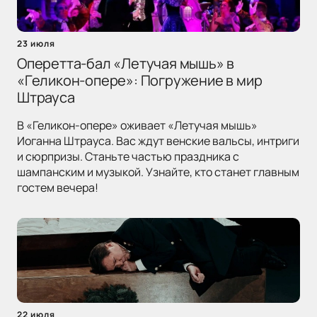
23 июля
Оперетта-бал «Летучая мышь» в
«Геликон-опере»: Погружение в мир
Штрауса
В «Геликон-опере» оживает «Летучая мышь»
Иоганна Штрауса. Вас ждут венские вальсы, интриги
и сюрпризы. Станьте частью праздника с
шампанским и музыкой. Узнайте, кто станет главным
гостем вечера!
22 июля