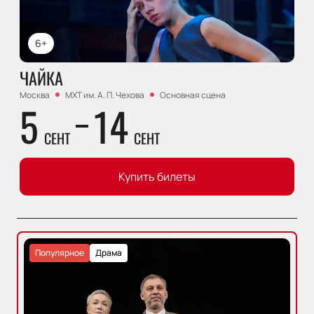
6+
ЧАЙКА
Москва
МХТ им. А. П. Чехова
Основная сцена
5
14
СЕНТ
СЕНТ
Купить билеты
Популярное
Драма