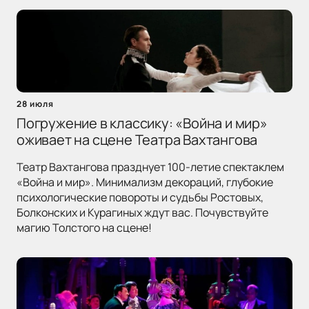
28 июля
Погружение в классику: «Война и мир»
оживает на сцене Театра Вахтангова
Театр Вахтангова празднует 100-летие спектаклем
«Война и мир». Минимализм декораций, глубокие
психологические повороты и судьбы Ростовых,
Болконских и Курагиных ждут вас. Почувствуйте
магию Толстого на сцене!