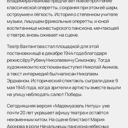
Владимира Иванова предлагает новое прочтение
классической оперетты, сохраняя при этом её шарм,
остроумие и лёгкость. История о степенном учителе
музыки, пишущем фривольные оперетты, и юной
воспитаннице монастырского пансиона, мечтающей
о театре, вновь оживает на сцене.
Театр Вахтангова стал площадкой для этой
постановки ещё в декабре 1944 года благодаря
режиссёру Рубену Николаевичу Симонову. Тогда
художником по костюмам выступил Николай Акимов,
а текст интермедий был написан Николаем
Эрдманом. Исторический спектакль сыграли даже 9
мая 1945 года, когда зрители и артисты вместе вышли
на улицу наблюдать салют Победы.
Сегодняшняя версия «Мадемуазель Нитуш» уже
почти 20 лет украшает афишу театра и остаётся
неизменным хитом. На сцене блистают Мария
Аронова в роли Начальницы пансиона небесных