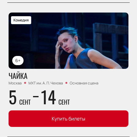
Комедия
6+
ЧАЙКА
Москва
МХТ им. А. П. Чехова
Основная сцена
5
14
СЕНТ
СЕНТ
Купить билеты