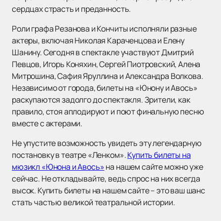
сердцах страсть и преданность.
Роли графа Резанова и Кончиты исполняли разные
актеры, включая Николая Караченцова и Елену
Шанину. Сегодня в спектакле участвуют Дмитрий
Певцов, Игорь Коняхин, Сергей Пиотровский, Алена
Митрошина, Сафия Яруллина и Александра Волкова.
Независимо от города, билеты на «Юнону и Авось»
раскупаются задолго до спектакля. Зрители, как
правило, стоя аплодируют и поют финальную песню
вместе с актерами.
Не упустите возможность увидеть эту легендарную
постановку в театре «Ленком».
Купить билеты на
мюзикл «Юнона и Авось»
на нашем сайте можно уже
сейчас. Не откладывайте, ведь спрос на них всегда
высок. Купить билеты на нашем сайте – это ваш шанс
стать частью великой театральной истории.