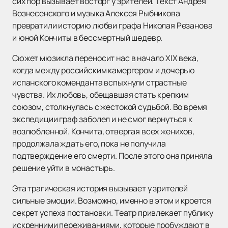
сих пор вызывает восторг у зрителей. Текст Андрея
Вознесенского и музыка Алексея Рыбникова
превратили историю любви графа Николая Резанова
и юной Кончиты в бессмертный шедевр.
Сюжет мюзикла переносит нас в начало XIX века,
когда между российским камергером и дочерью
испанского коменданта вспыхнули страстные
чувства. Их любовь, обещавшая стать крепким
союзом, столкнулась с жестокой судьбой. Во время
экспедиции граф заболел и не смог вернуться к
возлюбленной. Кончита, отвергая всех женихов,
продолжала ждать его, пока не получила
подтверждение его смерти. После этого она приняла
решение уйти в монастырь.
Эта трагическая история вызывает у зрителей
сильные эмоции. Возможно, именно в этом и кроется
секрет успеха постановки. Театр привлекает публику
искренними переживаниями, которые пробуждают в