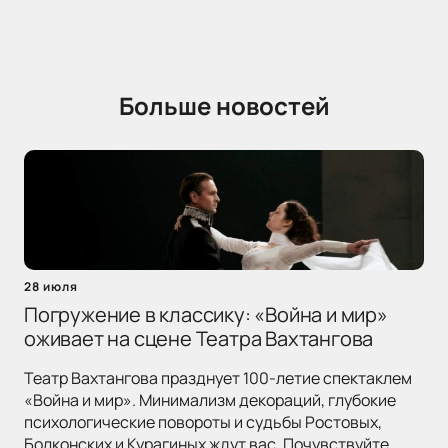
Больше новостей
28 июля
Погружение в классику: «Война и мир»
оживает на сцене Театра Вахтангова
Театр Вахтангова празднует 100-летие спектаклем
«Война и мир». Минимализм декораций, глубокие
психологические повороты и судьбы Ростовых,
Болконских и Курагиных ждут вас. Почувствуйте