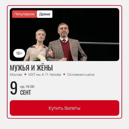
Популярное
Драма
18+
МУЖЬЯ И ЖЁНЫ
Москва
МХТ им. А. П. Чехова
Основная сцена
9
ср, 19:00
СЕНТ
Купить билеты