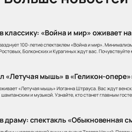
в классику: «Война и мир» оживает на
разднует 100-летие спектаклем «Война и мир». Минимализ
Ростовых, Болконских и Курагиных ждут вас. Почувствуйте 
л «Летучая мышь» в «Геликон-опере»
оживает «Летучая мышь» Иоганна Штрауса. Вас ждут венск
 шампанским и музыкой. Узнайте, кто станет главным госте
в драму: спектакль «Обыкновенная см
глубины человеческой души на сцене Театра Наций. Поста