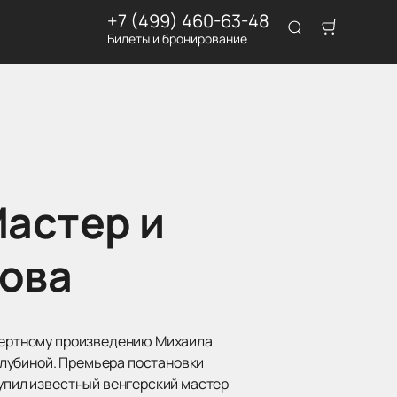
+7 (499) 460-63-48
Билеты и бронирование
Мастер и
хова
смертному произведению Михаила
глубиной. Премьера постановки
тупил известный венгерский мастер