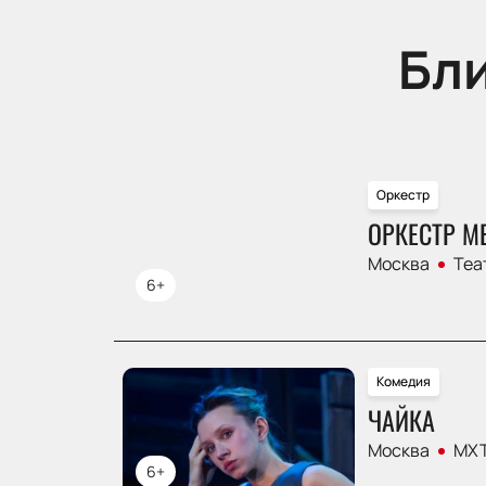
Бл
Оркестр
ОРКЕСТР М
Москва
Теа
6+
Комедия
ЧАЙКА
Москва
МХТ
6+