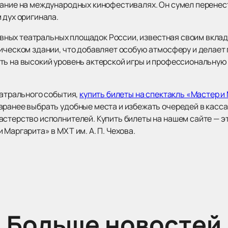
нание на международных кинофестивалях. Он сумел перене
 дух оригинала.
главных театральных площадок России, известная своим вкла
рическом здании, что добавляет особую атмосферу и делае
ть на высокий уровень актерской игры и профессиональную
еатрального события,
купить билеты на спектакль «Мастер и
аранее выбрать удобные места и избежать очередей в касса
астерство исполнителей. Купить билеты на нашем сайте — э
 Маргарита» в МХТ им. А. П. Чехова.
Больше новостей