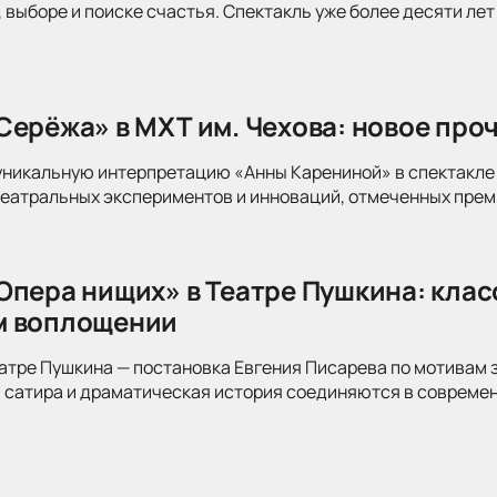
 выборе и поиске счастья. Спектакль уже более десяти лет
Серёжа» в МХТ им. Чехова: новое про
уникальную интерпретацию «Анны Карениной» в спектакле 
театральных экспериментов и инноваций, отмеченных прем
Опера нищих» в Театре Пушкина: клас
м воплощении
атре Пушкина — постановка Евгения Писарева по мотивам 
 сатира и драматическая история соединяются в современ