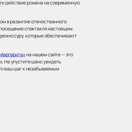
сти действие романа на современную
дом в развитие отечественного
т посещение спектакля настоящим
 режиссуру, которые обеспечивают
 Маргарита»
на нашем сайте — это
х. Не упустите шанс увидеть
то ваш шаг к незабываемым