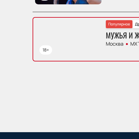
Популярное
Д
МУЖЬЯ И 
Москва
МХТ
18+