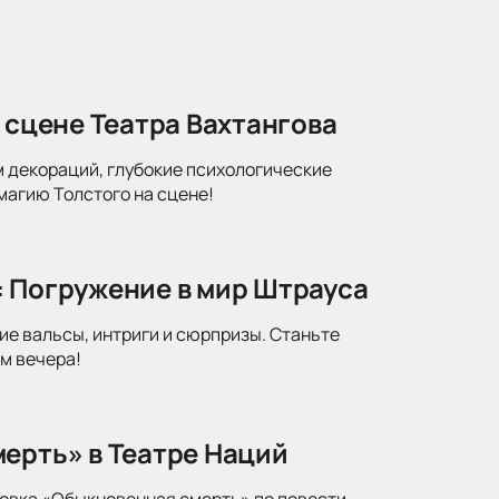
 сцене Театра Вахтангова
м декораций, глубокие психологические
магию Толстого на сцене!
: Погружение в мир Штрауса
ие вальсы, интриги и сюрпризы. Станьте
м вечера!
ерть» в Театре Наций
новка «Обыкновенная смерть» по повести