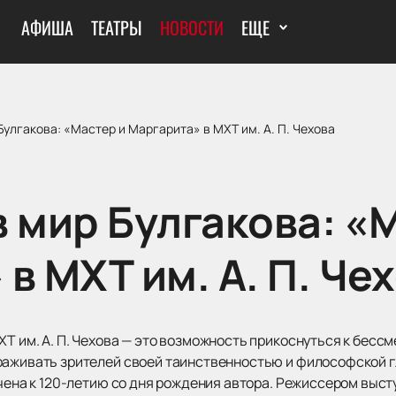
АФИША
ТЕАТРЫ
НОВОСТИ
ЕЩЕ
Булгакова: «Мастер и Маргарита» в МХТ им. А. П. Чехова
 мир Булгакова: «
в МХТ им. А. П. Че
ХТ им. А. П. Чехова — это возможность прикоснуться к бес
раживать зрителей своей таинственностью и философской 
очена к 120-летию со дня рождения автора. Режиссером выс