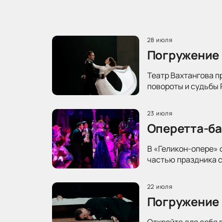
28 июля
Погружение 
Театр Вахтангова п
повороты и судьбы 
23 июля
Оперетта-ба
В «Геликон-опере» 
частью праздника с
22 июля
Погружение 
Откройте для себя 