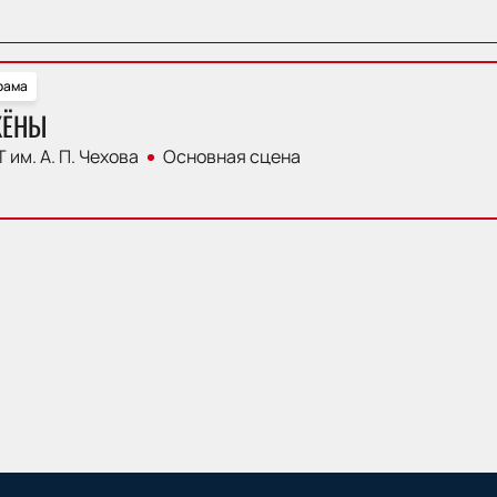
рама
ЖЁНЫ
 им. А. П. Чехова
Основная сцена