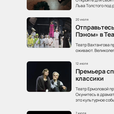
Льва Толстого под 
20 июля
Отправьтесь
Пэном» в Те
Театр Вахтангова п
оживают. Великолеп
12 июля
Премьера сп
классики
Театр Ермоловой пр
Окунитесь в драма
это культурное соб
7 июля