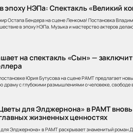
в эпоху НЭПа: Спектакль «Великий к
мир Остапа Бендера на сцене Ленкома! Постановка Влади
ествие в эпоху НЭПа. Музыка и мастерство актеров делаю
шает на спектакль «Сын» — заключит
еллера
постановке Юрия Бутусова на сцене РАМТ предлагает новы
 драму с глубокими размышлениями о человеке, свободе в
Цветы для Элджернона» в РАМТ вновь
 главных жизненных ценностях
для Элджернона» в РАМТ раскрывает знаменитый роман Дэ