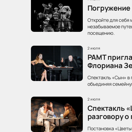
Погружение 
Откройте для себя 
незабываемое путеш
посещению.
2 июля
РАМТ пригла
Флориана З
Спектакль «Сын» в 
объединяя семейную
2 июля
Спектакль «
разговору о
Постановка «Цветы 