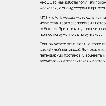
Янош Сас, чьи работы получили приз
московскую сцену, сохранив при этом
МХТ им. А. П. Чехова — это одна из 
искусства. Театр расположен в исто
событием. Зрители могут рассчитыва
полное погружение в мир Булгакова.
Если вы хотите стать частью этого т
самый удобный способ. Вы сможете з
легендарную постановку и оценить м
впечатлениям от спектакля «Мастер и