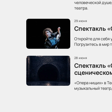
человеческой душе,
театра.
29 июня
Спектакль «
Откройте для себя 
Погрузитесь в мир 
28 июня
Спектакль «
сценическо
«Опера нищих» в Те
музыкальный театр,