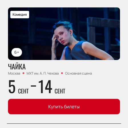
Комедия
6+
ЧАЙКА
Москва
МХТ им. А. П. Чехова
Основная сцена
5
14
СЕНТ
СЕНТ
Купить билеты