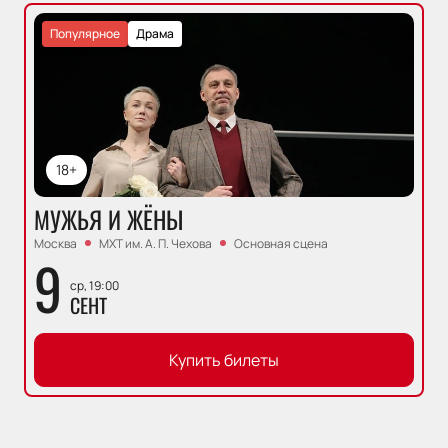
Популярное
Драма
18+
МУЖЬЯ И ЖЁНЫ
Москва
МХТ им. А. П. Чехова
Основная сцена
9
ср, 19:00
СЕНТ
Купить билеты