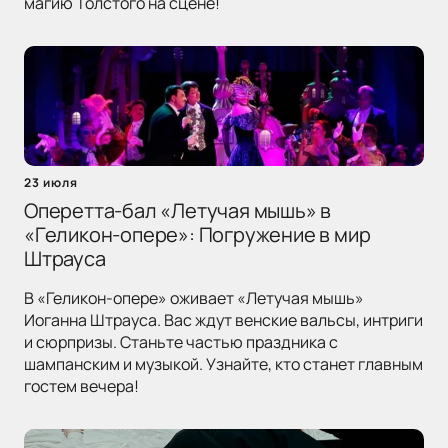
магию Толстого на сцене!
23 июля
Оперетта-бал «Летучая мышь» в
«Геликон-опере»: Погружение в мир
Штрауса
В «Геликон-опере» оживает «Летучая мышь»
Иоганна Штрауса. Вас ждут венские вальсы, интриги
и сюрпризы. Станьте частью праздника с
шампанским и музыкой. Узнайте, кто станет главным
гостем вечера!