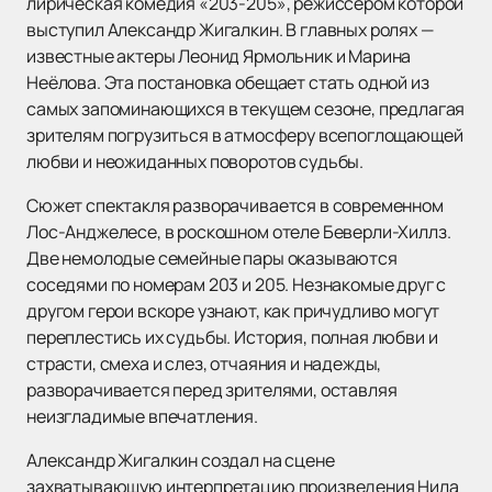
лирическая комедия «203-205», режиссером которой
выступил Александр Жигалкин. В главных ролях —
известные актеры Леонид Ярмольник и Марина
Неёлова. Эта постановка обещает стать одной из
самых запоминающихся в текущем сезоне, предлагая
зрителям погрузиться в атмосферу всепоглощающей
любви и неожиданных поворотов судьбы.
Сюжет спектакля разворачивается в современном
Лос-Анджелесе, в роскошном отеле Беверли-Хиллз.
Две немолодые семейные пары оказываются
соседями по номерам 203 и 205. Незнакомые друг с
другом герои вскоре узнают, как причудливо могут
переплестись их судьбы. История, полная любви и
страсти, смеха и слез, отчаяния и надежды,
разворачивается перед зрителями, оставляя
неизгладимые впечатления.
Александр Жигалкин создал на сцене
захватывающую интерпретацию произведения Нила