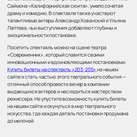
Саймона «Калифорнийская сюита», умело сочетая
драму и комедию. В спектакле также участвуют
талантливые актеры Александр Хованский и Ульяна
Лаптева, чьи выступления добавляют глубины и
эмоциональности постановке.
Посетить спектакль можно на сцене театра
«Современник», который славится своими
инновационными и вдохновляющими постановками.
Купить билеты на спектакль «203-205»
на нашем
сайте и стать частью этого театрального события —
отличный способ провести вечер в компании
выдающихся актеров и насладиться мастерством
режиссера. Не упустите возможность купить билеты
на нашем сайте и окунуться в мир театрального
искусства, где каждая деталь постановки продумана
до мелочей.