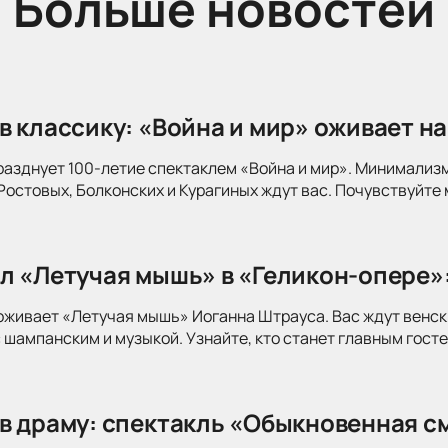
Больше новостей
в классику: «Война и мир» оживает на
разднует 100-летие спектаклем «Война и мир». Минимализ
Ростовых, Болконских и Курагиных ждут вас. Почувствуйте 
л «Летучая мышь» в «Геликон-опере»
оживает «Летучая мышь» Иоганна Штрауса. Вас ждут венск
 шампанским и музыкой. Узнайте, кто станет главным госте
в драму: спектакль «Обыкновенная см