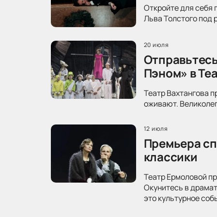
Откройте для себя 
Льва Толстого под 
20 июля
Отправьтесь
Пэном» в Те
Театр Вахтангова п
оживают. Великолеп
12 июля
Премьера сп
классики
Театр Ермоловой пр
Окунитесь в драма
это культурное соб