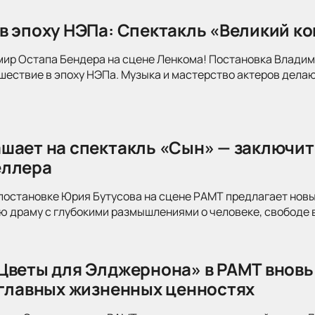
в эпоху НЭПа: Спектакль «Великий к
мир Остапа Бендера на сцене Ленкома! Постановка Влади
ествие в эпоху НЭПа. Музыка и мастерство актеров делаю
шает на спектакль «Сын» — заключит
еллера
постановке Юрия Бутусова на сцене РАМТ предлагает новы
 драму с глубокими размышлениями о человеке, свободе в
Цветы для Элджернона» в РАМТ вновь
 главных жизненных ценностях