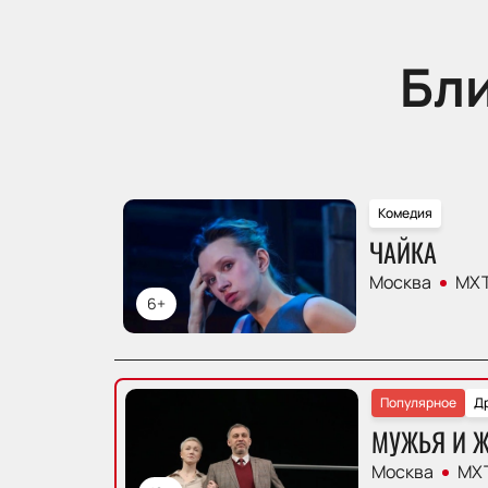
Бл
Комедия
ЧАЙКА
Москва
МХТ
6+
Популярное
Д
МУЖЬЯ И 
Москва
МХТ