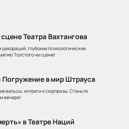
 сцене Театра Вахтангова
м декораций, глубокие психологические
магию Толстого на сцене!
: Погружение в мир Штрауса
ие вальсы, интриги и сюрпризы. Станьте
м вечера!
ерть» в Театре Наций