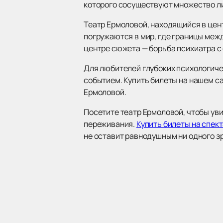
которого сосуществуют множество ли
Театр Ермоловой, находящийся в цен
погружаются в мир, где границы меж
центре сюжета — борьба психиатра с
Для любителей глубоких психологиче
событием. Купить билеты на нашем с
Ермоловой.
Посетите театр Ермоловой, чтобы ув
переживания.
Купить билеты на спек
не оставит равнодушным ни одного з