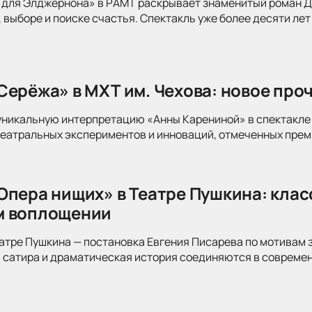
для Элджернона» в РАМТ раскрывает знаменитый роман Дэ
 выборе и поиске счастья. Спектакль уже более десяти лет
Серёжа» в МХТ им. Чехова: новое про
уникальную интерпретацию «Анны Карениной» в спектакле 
театральных экспериментов и инноваций, отмеченных прем
Опера нищих» в Театре Пушкина: клас
м воплощении
атре Пушкина — постановка Евгения Писарева по мотивам 
 сатира и драматическая история соединяются в современ