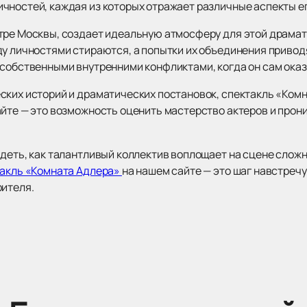
чностей, каждая из которых отражает различные аспекты ег
тре Москвы, создает идеальную атмосферу для этой драмат
ду личностями стираются, а попытки их объединения приво
 собственными внутренними конфликтами, когда он сам оказ
ских историй и драматических постановок, спектакль «Ком
айте — это возможность оценить мастерство актеров и прон
идеть, как талантливый коллектив воплощает на сцене сло
такль «Комната Адлера»
на нашем сайте — это шаг навстреч
рителя.