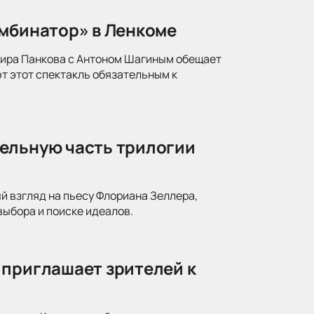
омбинатор» в Ленкоме
мира Панкова с Антоном Шагиным обещает
т этот спектакль обязательным к
ельную часть трилогии
й взгляд на пьесу Флориана Зеллера,
ыбора и поиске идеалов.
 приглашает зрителей к