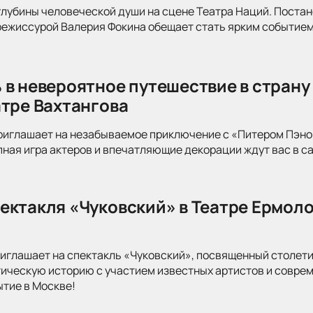
глубины человеческой души на сцене Театра Наций. Поста
режиссурой Валерия Фокина обещает стать ярким событием
 в невероятное путешествие в страну
атре Вахтангова
риглашает на незабываемое приключение с «Питером Пэно
ная игра актеров и впечатляющие декорации ждут вас в с
ектакля «Чуковский» в Театре Ермоло
иглашает на спектакль «Чуковский», посвященный столети
тическую историю с участием известных артистов и совре
ытие в Москве!