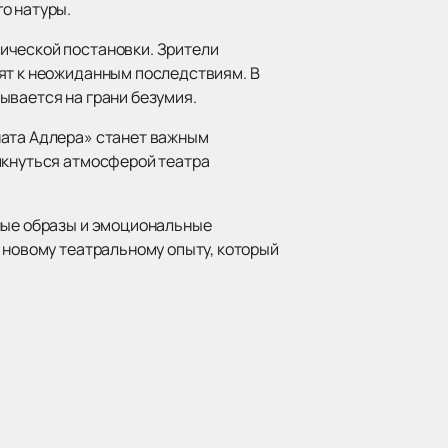
о натуры.
ической постановки. Зрители
дят к неожиданным последствиям. В
ывается на грани безумия.
ната Адлера» станет важным
икнуться атмосферой театра
жные образы и эмоциональные
у новому театральному опыту, который