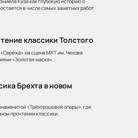
ниела Киза как глубокую историю о
 остается в числе самых заметных работ
чтение классики Толстого
«Серёжа» на сцене МХТ им. Чехова.
иями «Золотая маска».
сика Брехта в новом
знаменитой «Трёхгрошовой оперы», где
ном прочтении классики.