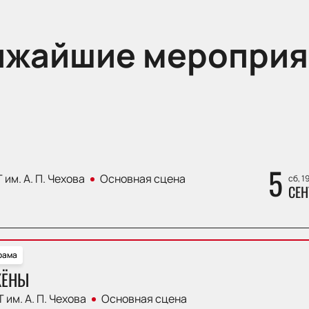
ижайшие мероприя
5
 им. А. П. Чехова
Основная сцена
сб, 1
СЕН
рама
ЖЁНЫ
 им. А. П. Чехова
Основная сцена