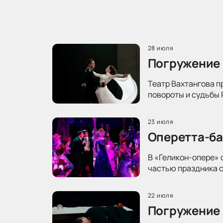
28 июля
Погружение 
Театр Вахтангова п
повороты и судьбы 
23 июля
Оперетта-ба
В «Геликон-опере» 
частью праздника с
22 июля
Погружение 