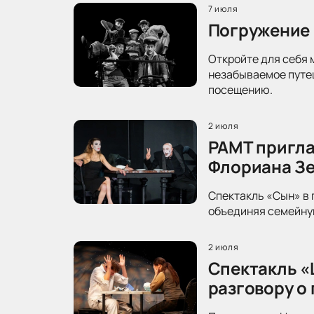
7 июля
Погружение 
Откройте для себя 
незабываемое путеш
посещению.
2 июля
РАМТ пригла
Флориана З
Спектакль «Сын» в 
объединяя семейную
2 июля
Спектакль «
разговору о