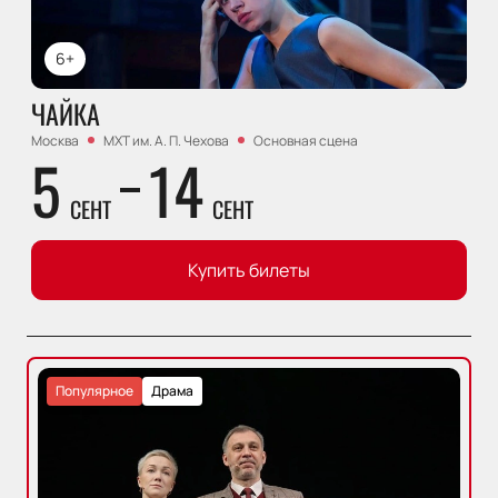
6+
ЧАЙКА
Москва
МХТ им. А. П. Чехова
Основная сцена
5
14
СЕНТ
СЕНТ
Купить билеты
Популярное
Драма