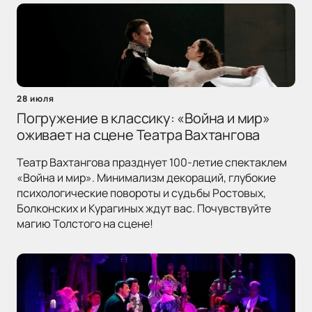
28 июля
Погружение в классику: «Война и мир»
оживает на сцене Театра Вахтангова
Театр Вахтангова празднует 100-летие спектаклем
«Война и мир». Минимализм декораций, глубокие
психологические повороты и судьбы Ростовых,
Болконских и Курагиных ждут вас. Почувствуйте
магию Толстого на сцене!