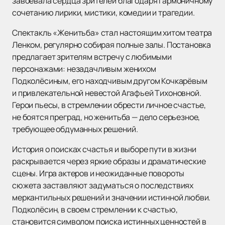
завоевала сердца зрителей благодаря гармоничному
сочетанию лирики, мистики, комедии и трагедии.
Спектакль «Женитьба» стал настоящим хитом театра
Ленком, регулярно собирая полные залы. Постановка
предлагает зрителям встречу с любимыми
персонажами: незадачливым женихом
Подколёсиным, его находчивым другом Кочкарёвым
и привлекательной невестой Агафьей Тихоновной.
Герои пьесы, в стремлении обрести личное счастье,
не боятся преград, но женитьба — дело серьезное,
требующее обдуманных решений.
История о поисках счастья и выборе пути в жизни
раскрывается через яркие образы и драматические
сцены. Игра актеров и неожиданные повороты
сюжета заставляют задуматься о последствиях
меркантильных решений и значении истинной любви.
Подколёсин, в своем стремлении к счастью,
становится символом поиска истинных ценностей в