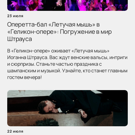
23 июля
Оперетта-бал «Летучая мышь» в
«Геликон-опере»: Погружение в мир
Штрауса
В «Геликон-опере» оживает «Летучая мышь»
Иоганна Штрауса. Вас ждут венские вальсы, интриги
и сюрпризы. Станьте частью праздника с
шампанским и музыкой. Узнайте, кто станет главным
гостем вечера!
22 июля