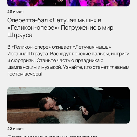
23 июля
Оперетта-бал «Летучая мышь» в
«Геликон-опере»: Погружение в мир
Штрауса
В «Геликон-опере» оживает «Летучая мышь»
Иоганна Штрауса. Вас ждут венские вальсы, интриги
и сюрпризы. Станьте частью праздника с
шампанским и музыкой. Узнайте, кто станет главным
гостем вечера!
22 июля