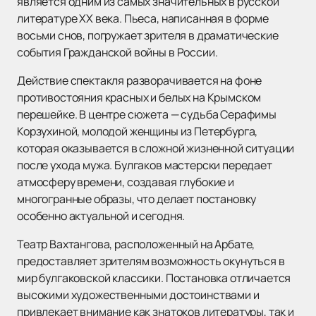
является одним из самых значительных в русской
литературе XX века. Пьеса, написанная в форме
восьми снов, погружает зрителя в драматические
события Гражданской войны в России.
Действие спектакля разворачивается на фоне
противостояния красных и белых на Крымском
перешейке. В центре сюжета — судьба Серафимы
Корзухиной, молодой женщины из Петербурга,
которая оказывается в сложной жизненной ситуации
после ухода мужа. Булгаков мастерски передает
атмосферу времени, создавая глубокие и
многогранные образы, что делает постановку
особенно актуальной и сегодня.
Театр Вахтангова, расположенный на Арбате,
предоставляет зрителям возможность окунуться в
мир булгаковской классики. Постановка отличается
высокими художественными достоинствами и
привлекает внимание как знатоков литературы, так и