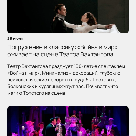
28 июля
Погружение в классику: «Война и мир»
оживает на сцене Театра Вахтангова
Театр Вахтангова празднует 100-летие спектаклем
«Война и мир». Минимализм декораций, глубокие
психологические повороты и судьбы Ростовых,
Болконских и Курагиных ждут вас. Почувствуйте
магию Толстого на сцене!