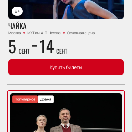
6+
ЧАЙКА
Москва
МХТ им. А. П. Чехова
Основная сцена
5
14
СЕНТ
СЕНТ
Купить билеты
Популярное
Драма