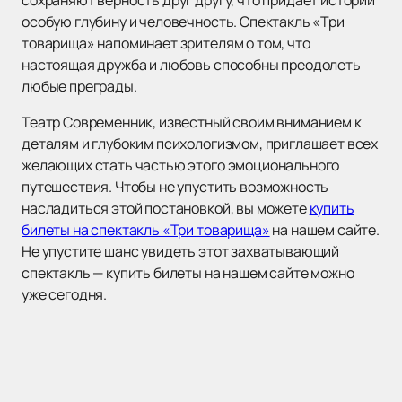
сохраняют верность друг другу, что придаёт истории
особую глубину и человечность. Спектакль «Три
товарища» напоминает зрителям о том, что
настоящая дружба и любовь способны преодолеть
любые преграды.
Театр Современник, известный своим вниманием к
деталям и глубоким психологизмом, приглашает всех
желающих стать частью этого эмоционального
путешествия. Чтобы не упустить возможность
насладиться этой постановкой, вы можете
купить
билеты на спектакль «Три товарища»
на нашем сайте.
Не упустите шанс увидеть этот захватывающий
спектакль — купить билеты на нашем сайте можно
уже сегодня.