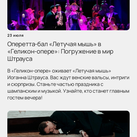
23 июля
Оперетта-бал «Летучая мышь» в
«Геликон-опере»: Погружение в мир
Штрауса
В «Геликон-опере» оживает «Летучая мышь»
Иоганна Штрауса. Вас ждут венские вальсы, интриги
и сюрпризы. Станьте частью праздника с
шампанским и музыкой. Узнайте, кто станет главным
гостем вечера!