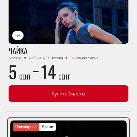
6+
ЧАЙКА
Москва
МХТ им. А. П. Чехова
Основная сцена
5
14
СЕНТ
СЕНТ
Купить билеты
Популярное
Драма