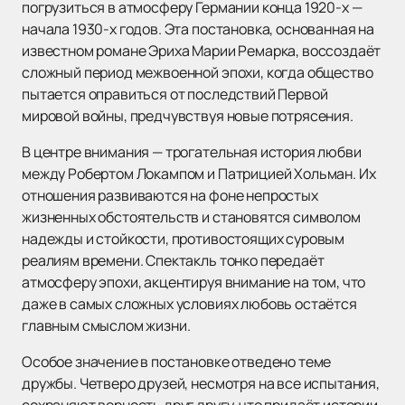
погрузиться в атмосферу Германии конца 1920-х —
начала 1930-х годов. Эта постановка, основанная на
известном романе Эриха Марии Ремарка, воссоздаёт
сложный период межвоенной эпохи, когда общество
пытается оправиться от последствий Первой
мировой войны, предчувствуя новые потрясения.
В центре внимания — трогательная история любви
между Робертом Локампом и Патрицией Хольман. Их
отношения развиваются на фоне непростых
жизненных обстоятельств и становятся символом
надежды и стойкости, противостоящих суровым
реалиям времени. Спектакль тонко передаёт
атмосферу эпохи, акцентируя внимание на том, что
даже в самых сложных условиях любовь остаётся
главным смыслом жизни.
Особое значение в постановке отведено теме
дружбы. Четверо друзей, несмотря на все испытания,