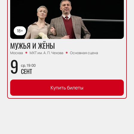
18+
МУЖЬЯ И ЖЁНЫ
Москва
МХТ им. А. П. Чехова
Основная сцена
9
ср, 19:00
СЕНТ
Купить билеты