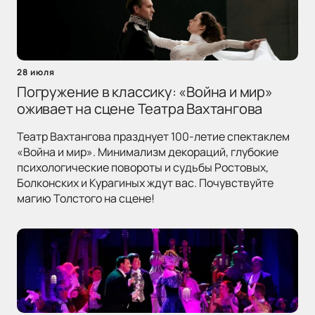
28 июля
Погружение в классику: «Война и мир»
оживает на сцене Театра Вахтангова
Театр Вахтангова празднует 100-летие спектаклем
«Война и мир». Минимализм декораций, глубокие
психологические повороты и судьбы Ростовых,
Болконских и Курагиных ждут вас. Почувствуйте
магию Толстого на сцене!