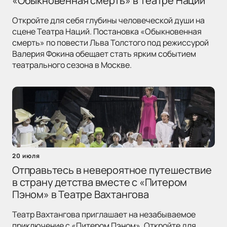
«Обыкновенная смерть» в Театре Наций
Откройте для себя глубины человеческой души на
сцене Театра Наций. Постановка «Обыкновенная
смерть» по повести Льва Толстого под режиссурой
Валерия Фокина обещает стать ярким событием
театрального сезона в Москве.
20 июля
Отправьтесь в невероятное путешествие
в страну детства вместе с «Питером
Пэном» в Театре Вахтангова
Театр Вахтангова приглашает на незабываемое
приключение с «Питером Пэном». Откройте для