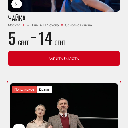
6+
ЧАЙКА
Москва
МХТ им. А. П. Чехова
Основная сцена
5
14
СЕНТ
СЕНТ
Купить билеты
Популярное
Драма