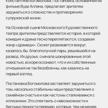
Константина Богомолова. Постановка, основанная на
фильме Вуди Аллена, предлагает зрителям
задуматься о сложностях и противоречиях
супружеской жизни.
На Основной сцене Московского Художественного
театра зрителям представляется история, в которой
комедия и драма тесно переплетаются, создавая
жанр «драмеди». Сюжет развивается вокруг,
казалось бы, благополучной пары, решившейся на
развод. Их друзья, сначала шокированные этой
новостью, вскоре осознают, что и их собственные
отношения не так безоблачны, как казались на
первый взгляд.
Постановка Богомолова заставляет задуматься о
том, насколько стабильны наши представления о
семейном счастье и как часто мы сталкиваемся с
иллюзиями. Это спектакль о невозможности и
бессмысленности перемен, которые, тем не менее,