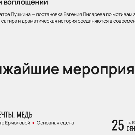
м воплощении
атре Пушкина — постановка Евгения Писарева по мотивам 
 сатира и драматическая история соединяются в современ
ижайшие мероприя
ЕЧТЫ. МЕДЬ
25
тр Ермоловой
Основная сцена
пт, 1
СЕН