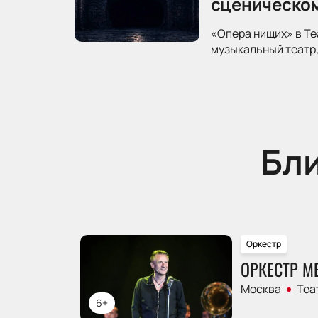
сценическо
«Опера нищих» в Те
музыкальный театр,
Бл
Оркестр
ОРКЕСТР М
Москва
Теа
6+