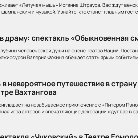
оживает «Летучая мышь» Иоганна Штрауса. Вас ждут венск
 шампанским и музыкой. Узнайте, кто станет главным госте
в драму: спектакль «Обыкновенная см
глубины человеческой души на сцене Театра Наций. Поста
режиссурой Валерия Фокина обещает стать ярким событием
 в невероятное путешествие в страну
атре Вахтангова
риглашает на незабываемое приключение с «Питером Пэно
ная игра актеров и впечатляющие декорации ждут вас в с
ектакля «Чуковский» в Театре Ермоло