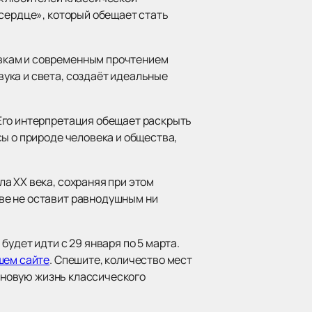
 сердце», который обещает стать
вкам и современным прочтением
ука и света, создаёт идеальные
Его интерпретация обещает раскрыть
ы о природе человека и общества,
а XX века, сохраняя при этом
ве не оставит равнодушным ни
удет идти с 29 января по 5 марта.
шем сайте
. Спешите, количество мест
ь новую жизнь классического