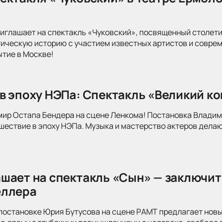
иглашает на спектакль «Чуковский», посвященный столети
тическую историю с участием известных артистов и совре
ытие в Москве!
в эпоху НЭПа: Спектакль «Великий к
мир Остапа Бендера на сцене Ленкома! Постановка Влади
ествие в эпоху НЭПа. Музыка и мастерство актеров делаю
шает на спектакль «Сын» — заключит
еллера
постановке Юрия Бутусова на сцене РАМТ предлагает новы