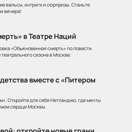
ие вальсы, интриги и сюрпризы. Станьте
м вечера!
ерть» в Театре Наций
новка «Обыкновенная смерть» по повести
 театрального сезона в Москве.
 детства вместе с «Питером
м». Откройте для себя Нетландию, где мечты
амом сердце Москвы.
вой: откройте новые грани