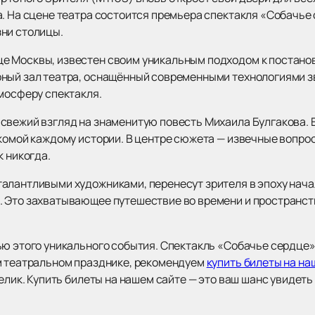
а. На сцене театра состоится премьера спектакля «Собачье
зни столицы.
е Москвы, известен своим уникальным подходом к постано
ный зал театра, оснащённый современными технологиями зв
тмосферу спектакля.
свежий взгляд на знаменитую повесть Михаила Булгакова. 
комой каждому истории. В центре сюжета — извечные вопрос
к никогда.
алантливыми художниками, перенесут зрителя в эпоху начал
 Это захватывающее путешествие во времени и пространст
ю этого уникального события. Спектакль «Собачье сердце» б
м театральном празднике, рекомендуем
купить билеты на на
велик. Купить билеты на нашем сайте — это ваш шанс увидет