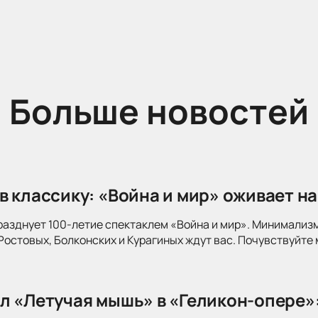
Больше новостей
в классику: «Война и мир» оживает на
разднует 100-летие спектаклем «Война и мир». Минимализ
Ростовых, Болконских и Курагиных ждут вас. Почувствуйте 
л «Летучая мышь» в «Геликон-опере»