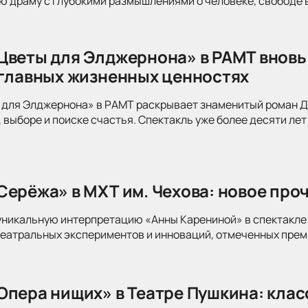
 драму с глубокими размышлениями о человеке, свободе в
Цветы для Элджернона» в РАМТ вновь
 главных жизненных ценностях
для Элджернона» в РАМТ раскрывает знаменитый роман Дэ
 выборе и поиске счастья. Спектакль уже более десяти лет
Серёжа» в МХТ им. Чехова: новое про
уникальную интерпретацию «Анны Карениной» в спектакле 
театральных экспериментов и инноваций, отмеченных прем
Опера нищих» в Театре Пушкина: клас