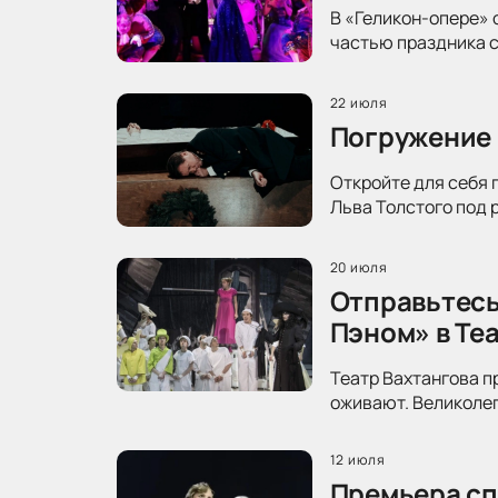
В «Геликон-опере» 
частью праздника с
22 июля
Погружение 
Откройте для себя 
Льва Толстого под 
20 июля
Отправьтесь
Пэном» в Те
Театр Вахтангова п
оживают. Великолеп
12 июля
Премьера сп