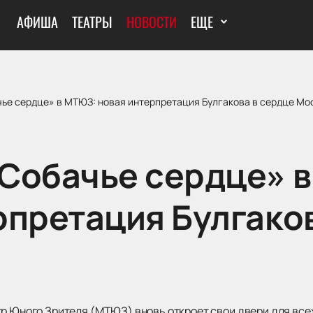
АФИША
ТЕАТРЫ
НОВОСТИ
ЕЩЕ
ье сердце» в МТЮЗ: новая интерпретация Булгакова в сердце Мо
Собачье сердце» 
рпретация Булгаков
тр Юного Зрителя (МТЮЗ) вновь откроет свои двери для вс