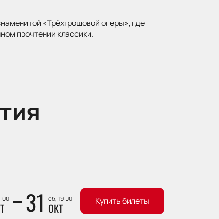
знаменитой «Трёхгрошовой оперы», где
ном прочтении классики.
тия
31
9:00
сб, 19:00
Купить билеты
Т
ОКТ