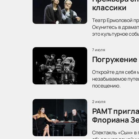
классики
Театр Ермоловой пр
Окунитесь в драма
это культурное соб
7 июля
Погружение 
Откройте для себя 
незабываемое путеш
посещению.
2 июля
РАМТ пригла
Флориана З
Спектакль «Сын» в 