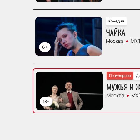
Комедия
ЧАЙКА
Москва
МХТ
6+
Популярное
Д
МУЖЬЯ И 
Москва
МХТ
18+