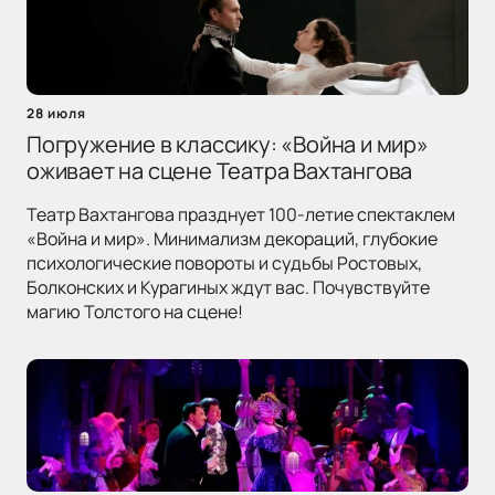
28 июля
Погружение в классику: «Война и мир»
оживает на сцене Театра Вахтангова
Театр Вахтангова празднует 100-летие спектаклем
«Война и мир». Минимализм декораций, глубокие
психологические повороты и судьбы Ростовых,
Болконских и Курагиных ждут вас. Почувствуйте
магию Толстого на сцене!