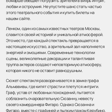
Бомарше обещает погрузить зрителей в вихрь интриг,
любви и остроумия. Не упустите шанс стать частью
этого театрального события и купить билеты на
нашем сайте.
Ленком, один из самых известных театров Москвы,
славится своей историей и уникальной атмосферой.
Это место, где каждый спектакль превращается в
настоящее искусство, а зрительный зал наполняется
энергией и эмоциями. Современные технологии
сцены, великолепные декорации и талантливая
труппа актеров создают неповторимую атмосферу,
которая никого не оставит равнодушным.
Сюжет спектакля разворачивается в замке графа
Альмавивы, где кипят страсти и плетутся интриги.
Граф, устав от любовных похождений, пытается
соблазнить очаровательную Сюзанну, невесту
своего камердинера Фигаро. Однако Сюзанна и
Фигаро, вместе с графиней и пылким пажом Керубино,