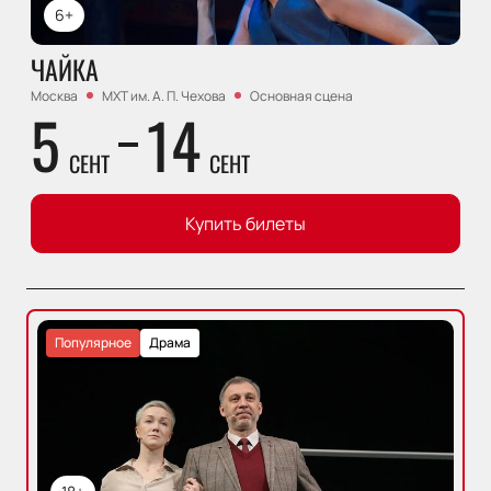
6+
ЧАЙКА
Москва
МХТ им. А. П. Чехова
Основная сцена
5
14
СЕНТ
СЕНТ
Купить билеты
Популярное
Драма