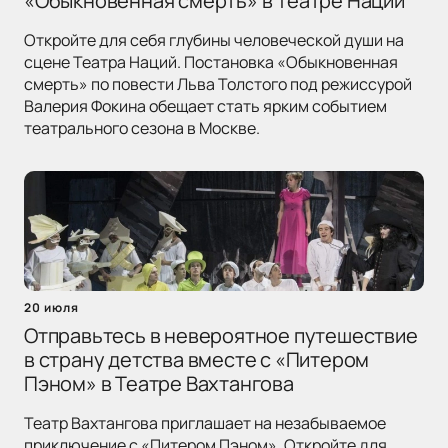
«Обыкновенная смерть» в Театре Наций
Откройте для себя глубины человеческой души на
сцене Театра Наций. Постановка «Обыкновенная
смерть» по повести Льва Толстого под режиссурой
Валерия Фокина обещает стать ярким событием
театрального сезона в Москве.
20 июля
Отправьтесь в невероятное путешествие
в страну детства вместе с «Питером
Пэном» в Театре Вахтангова
Театр Вахтангова приглашает на незабываемое
приключение с «Питером Пэном». Откройте для