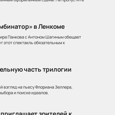
омбинатор» в Ленкоме
мира Панкова с Антоном Шагиным обещает
т этот спектакль обязательным к
ельную часть трилогии
й взгляд на пьесу Флориана Зеллера,
ыбора и поиске идеалов.
 приглашает зрителей к