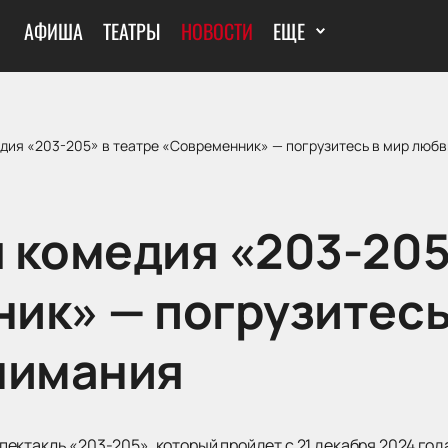
АФИША
ТЕАТРЫ
НОВОСТИ
ЕЩЕ
дия «203-205» в театре «Современник» — погрузитесь в мир любв
 комедия «203-205
ик» — погрузитесь
нимания
ктакль «203-205», который пройдет с 21 декабря 2024 года