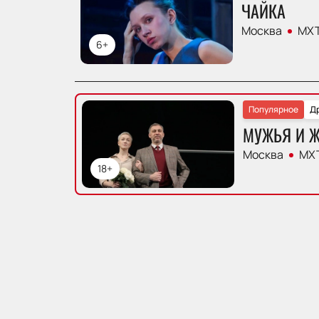
ЧАЙКА
Москва
МХТ
6+
Популярное
Д
МУЖЬЯ И 
Москва
МХТ
18+