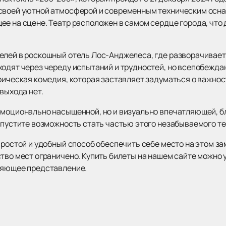
 своей уютной атмосферой и современным техническим осна
е на сцене. Театр расположен в самом сердце города, что 
елей в роскошный отель Лос-Анджелеса, где разворачиваетс
ходят через череду испытаний и трудностей, но всепобежд
ирическая комедия, которая заставляет задуматься о важно
выхода нет.
эмоционально насыщенной, но и визуально впечатляющей, б
 упустите возможность стать частью этого незабываемого т
простой и удобный способ обеспечить себе место на этом з
тво мест ограничено. Купить билеты на нашем сайте можно у
ляющее представление.