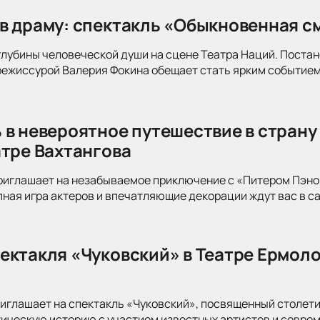
в драму: спектакль «Обыкновенная см
глубины человеческой души на сцене Театра Наций. Поста
режиссурой Валерия Фокина обещает стать ярким событием
 в невероятное путешествие в страну
атре Вахтангова
риглашает на незабываемое приключение с «Питером Пэно
ная игра актеров и впечатляющие декорации ждут вас в с
ектакля «Чуковский» в Театре Ермоло
иглашает на спектакль «Чуковский», посвященный столети
тическую историю с участием известных артистов и совре