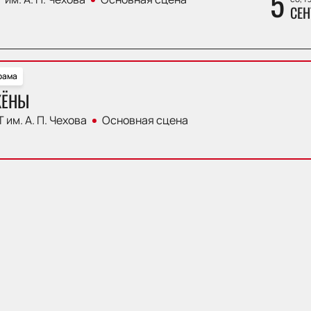
5
СЕН
рама
ЖЁНЫ
 им. А. П. Чехова
Основная сцена