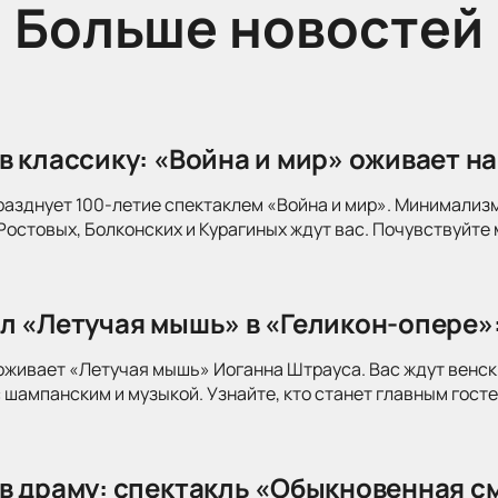
Больше новостей
в классику: «Война и мир» оживает на
разднует 100-летие спектаклем «Война и мир». Минимализ
Ростовых, Болконских и Курагиных ждут вас. Почувствуйте 
л «Летучая мышь» в «Геликон-опере»
оживает «Летучая мышь» Иоганна Штрауса. Вас ждут венск
 шампанским и музыкой. Узнайте, кто станет главным госте
в драму: спектакль «Обыкновенная см