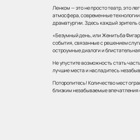
Ленком — это не просто театр, это л
атмосфера, современные технологии
драматургии. Здесь каждый зритель 
«Безумный день, или Женитьба Фигаро
события, связанные с решением слуг
остроумные диалоги и блистательная
Не упустите возможность стать част
лучшие места и насладитесь незабы
Поторопитесь! Количество мест огран
близким незабываемые впечатления о