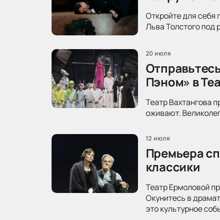
Откройте для себя 
Льва Толстого под 
20 июля
Отправьтесь
Пэном» в Те
Театр Вахтангова п
оживают. Великолеп
12 июля
Премьера сп
классики
Театр Ермоловой пр
Окунитесь в драма
это культурное соб