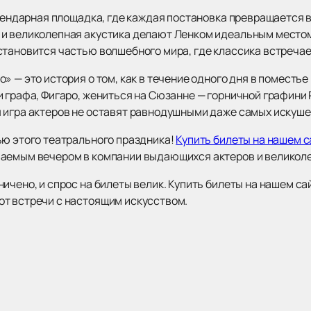
егендарная площадка, где каждая постановка превращается 
 и великолепная акустика делают Ленком идеальным место
становится частью волшебного мира, где классика встреча
» — это история о том, как в течение одного дня в помест
и графа, Фигаро, жениться на Сюзанне — горничной графин
 игра актеров не оставят равнодушными даже самых искуше
ью этого театрального праздника!
Купить билеты на нашем с
ваемым вечером в компании выдающихся актеров и великол
ичено, и спрос на билеты велик. Купить билеты на нашем са
т встречи с настоящим искусством.