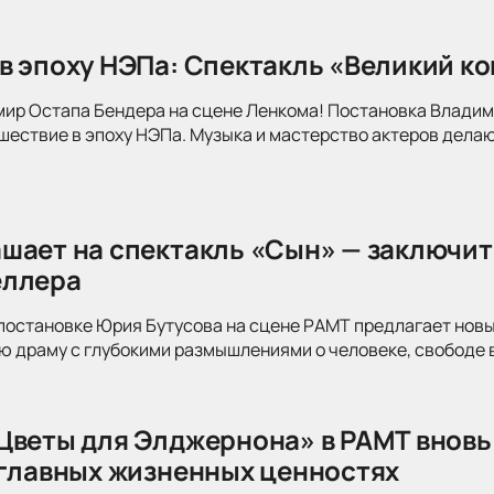
в эпоху НЭПа: Спектакль «Великий к
мир Остапа Бендера на сцене Ленкома! Постановка Влади
ествие в эпоху НЭПа. Музыка и мастерство актеров делаю
шает на спектакль «Сын» — заключит
еллера
постановке Юрия Бутусова на сцене РАМТ предлагает новы
 драму с глубокими размышлениями о человеке, свободе в
Цветы для Элджернона» в РАМТ вновь
 главных жизненных ценностях