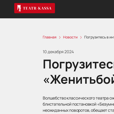
Главная
Новости
Погрузитесь в ин
10 декабря 2024
Погрузитесь
«Женитьбой
Волшебство классического театра ожи
блистательной постановкой «Безумны
неожиданных поворотов, обещает ста