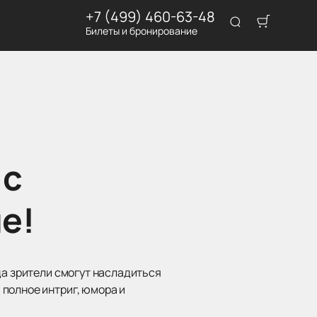
+7 (499) 460-63-48
Билеты и бронирование
 с
е!
да зрители смогут насладиться
полное интриг, юмора и