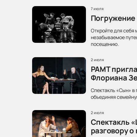
7 июля
Погружение 
Откройте для себя 
незабываемое путеш
посещению.
2 июля
РАМТ пригла
Флориана З
Спектакль «Сын» в 
объединяя семейную
2 июля
Спектакль «
разговору о