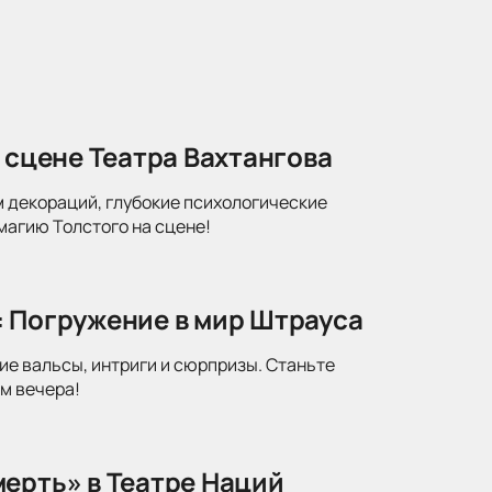
 сцене Театра Вахтангова
м декораций, глубокие психологические
магию Толстого на сцене!
: Погружение в мир Штрауса
ие вальсы, интриги и сюрпризы. Станьте
м вечера!
ерть» в Театре Наций