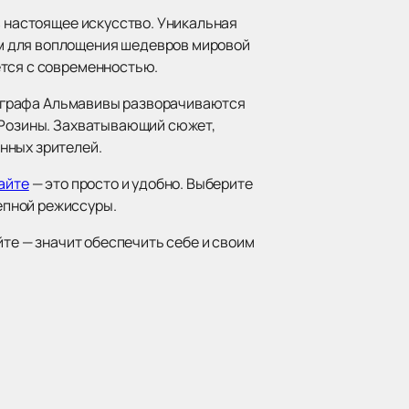
в настоящее искусство. Уникальная
м для воплощения шедевров мировой
ется с современностью.
ье графа Альмавивы разворачиваются
и Розины. Захватывающий сюжет,
нных зрителей.
айте
— это просто и удобно. Выберите
епной режиссуры.
йте — значит обеспечить себе и своим