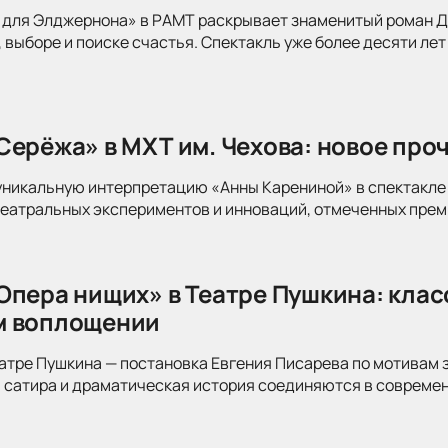
для Элджернона» в РАМТ раскрывает знаменитый роман Дэ
 выборе и поиске счастья. Спектакль уже более десяти лет
Серёжа» в МХТ им. Чехова: новое про
уникальную интерпретацию «Анны Карениной» в спектакле 
театральных экспериментов и инноваций, отмеченных прем
Опера нищих» в Театре Пушкина: клас
м воплощении
атре Пушкина — постановка Евгения Писарева по мотивам 
 сатира и драматическая история соединяются в современ