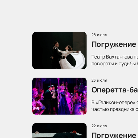
28 июля
Погружение 
Театр Вахтангова п
повороты и судьбы 
23 июля
Оперетта-ба
В «Геликон-опере» 
частью праздника с
22 июля
Погружение 