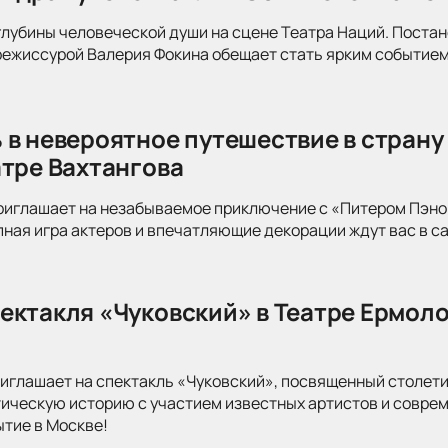
глубины человеческой души на сцене Театра Наций. Поста
режиссурой Валерия Фокина обещает стать ярким событием
 в невероятное путешествие в страну
атре Вахтангова
риглашает на незабываемое приключение с «Питером Пэно
ная игра актеров и впечатляющие декорации ждут вас в с
ектакля «Чуковский» в Театре Ермоло
иглашает на спектакль «Чуковский», посвященный столети
тическую историю с участием известных артистов и совре
ытие в Москве!