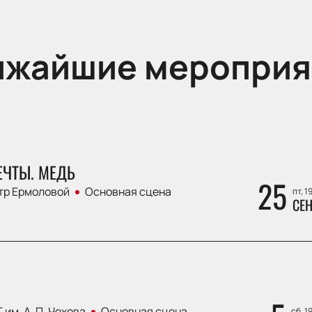
ижайшие мероприя
ЕЧТЫ. МЕДЬ
25
тр Ермоловой
Основная сцена
пт, 1
СЕН
 им. А. П. Чехова
Основная сцена
сб, 1