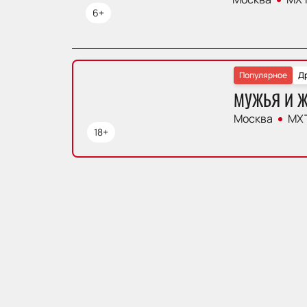
6+
Популярное
Д
МУЖЬЯ И 
Москва
МХТ
18+