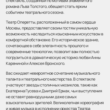
спектакль, созданный по мотивам знаменитого
романа Льва Толстого, обещает стать ярким
событием театрального сезона.
Театр Оперетты, расположенный в самом сердце
Москвы, предоставляет своим гостям уникальную
возможность насладиться изысканным искусством в
комфортной обстановке. Его историческое здание,
сочетающее в себе элегантность прошлого и
современные технологии, позволит вам полностью
погрузиться в драматическую историю любви Анны
Карениной и Алексея Вронского.
Вас ожидает невероятное сочетание музыкального
таланта и театрального мастерства. В спектакле
участвуют звезды столичных мюзиклов, такие как
Екатерина Гусева и Дмитрий Ермак, чьи выступления
не оставят равнодушными даже самых
взыскательных зрителей. Великолепная хореография
и живая музыка в исполнении оркестра Театра