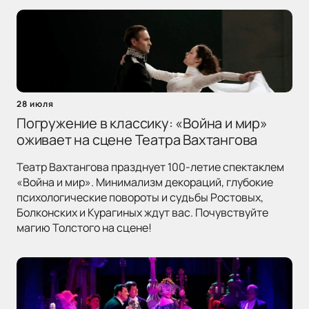
28 июля
Погружение в классику: «Война и мир»
оживает на сцене Театра Вахтангова
Театр Вахтангова празднует 100-летие спектаклем
«Война и мир». Минимализм декораций, глубокие
психологические повороты и судьбы Ростовых,
Болконских и Курагиных ждут вас. Почувствуйте
магию Толстого на сцене!