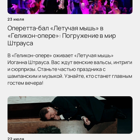
23 июля
Оперетта-бал «Летучая мышь» в
«Геликон-опере»: Погружение в мир
Штрауса
В «Геликон-опере» оживает «Летучая мышь»
Иоганна Штрауса. Вас ждут венские вальсы, интриги
и сюрпризы. Станьте частью праздника с
шампанским и музыкой. Узнайте, кто станет главным
гостем вечера!
22 июля