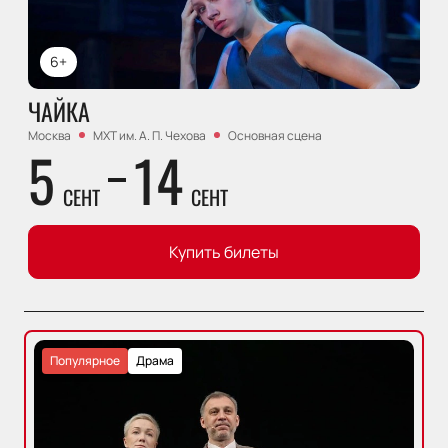
6+
ЧАЙКА
Москва
МХТ им. А. П. Чехова
Основная сцена
5
14
СЕНТ
СЕНТ
Купить билеты
Популярное
Драма