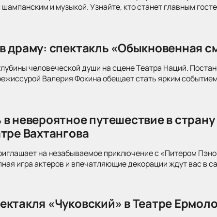
 шампанским и музыкой. Узнайте, кто станет главным госте
в драму: спектакль «Обыкновенная см
глубины человеческой души на сцене Театра Наций. Поста
режиссурой Валерия Фокина обещает стать ярким событием
 в невероятное путешествие в страну
атре Вахтангова
риглашает на незабываемое приключение с «Питером Пэно
ная игра актеров и впечатляющие декорации ждут вас в с
ектакля «Чуковский» в Театре Ермоло