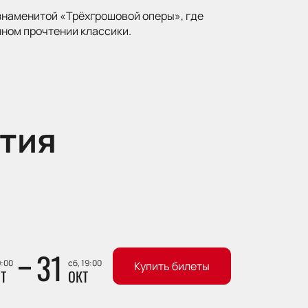
знаменитой «Трёхгрошовой оперы», где
ном прочтении классики.
тия
31
9:00
сб, 19:00
Купить билеты
Т
ОКТ