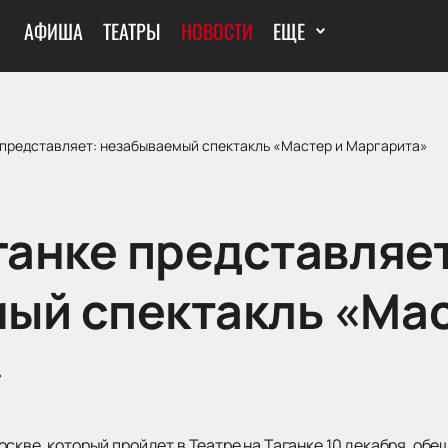
АФИША
ТЕАТРЫ
НОВОСТИ
ЕЩЕ
е представляет: незабываемый спектакль «Мастер и Маргарита»
ганке представляе
ый спектакль «Мас
»
скве, который пройдет в Театре на Таганке 10 декабря, обе