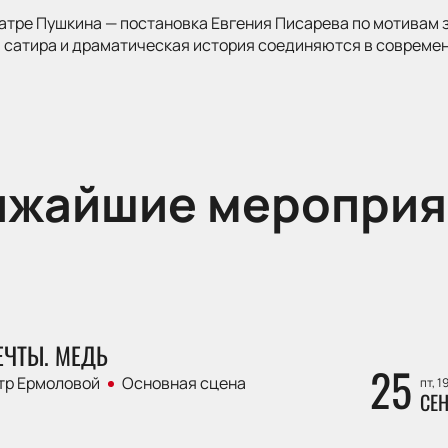
атре Пушкина — постановка Евгения Писарева по мотивам 
 сатира и драматическая история соединяются в современ
ижайшие мероприя
ЕЧТЫ. МЕДЬ
25
тр Ермоловой
Основная сцена
пт, 1
СЕН