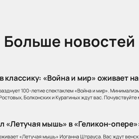
Больше новостей
в классику: «Война и мир» оживает на
разднует 100-летие спектаклем «Война и мир». Минимализ
Ростовых, Болконских и Курагиных ждут вас. Почувствуйте 
л «Летучая мышь» в «Геликон-опере»
оживает «Летучая мышь» Иоганна Штрауса. Вас ждут венск