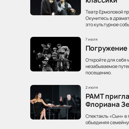
Театр Ермоловой пр
Окунитесь в драма
это культурное соб
7 июля
Погружение 
Откройте для себя 
незабываемое путеш
посещению.
2 июля
РАМТ пригла
Флориана З
Спектакль «Сын» в 
объединяя семейную