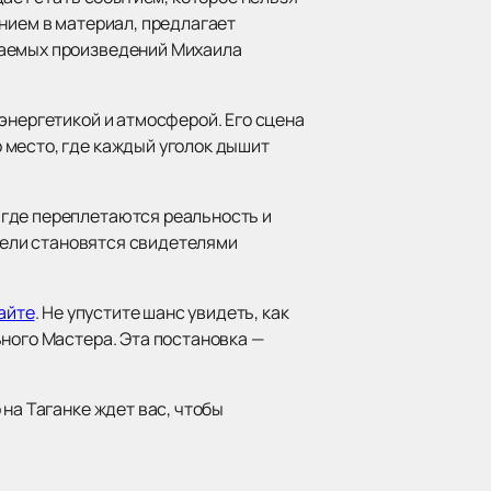
нием в материал, предлагает
даемых произведений Михаила
энергетикой и атмосферой. Его сцена
 место, где каждый уголок дышит
 где переплетаются реальность и
ители становятся свидетелями
айте
. Не упустите шанс увидеть, как
ьного Мастера. Эта постановка —
на Таганке ждет вас, чтобы