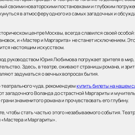
тный своими новаторскими постановками и глубоким погруже
кунуться в атмосферу одного из самых загадочных и обсуж
сторическом центре Москвы, всегда славился своей особой 
овок, и «Мастер и Маргарита» не станет исключением. Это
вится настоящим искусством.
од руководством Юрия Любимова погружает зрителя в мир,
ательство. Здесь, в театре, оживают страницы романа, и зр
вляют задуматься о вечных вопросах бытия.
го театрального чуда, рекомендуем
купить билеты на нашем с
 от загадочного Воланда до страстной Маргариты и мучител
грани знаменитого романа и прочувствовать его глубину.
е, чтобы стать частью этого незабываемого события. Театр 
й «Мастера и Маргариты».