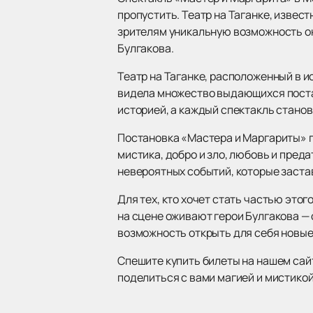
пропустить. Театр на Таганке, извес
зрителям уникальную возможность о
Булгакова.
Театр на Таганке, расположенный в и
видела множество выдающихся постан
историей, а каждый спектакль стано
Постановка «Мастера и Маргариты» п
мистика, добро и зло, любовь и пред
невероятных событий, которые заста
Для тех, кто хочет стать частью это
на сцене оживают герои Булгакова —
возможность открыть для себя новые 
Спешите купить билеты на нашем сайт
поделиться с вами магией и мистико