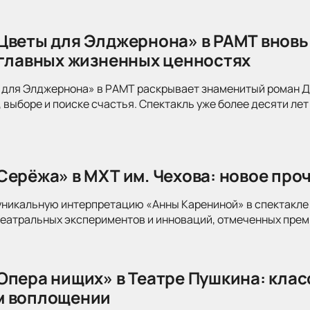
Цветы для Элджернона» в РАМТ вновь
 главных жизненных ценностях
для Элджернона» в РАМТ раскрывает знаменитый роман Дэ
 выборе и поиске счастья. Спектакль уже более десяти лет
Серёжа» в МХТ им. Чехова: новое про
уникальную интерпретацию «Анны Карениной» в спектакле 
театральных экспериментов и инноваций, отмеченных прем
Опера нищих» в Театре Пушкина: клас
м воплощении