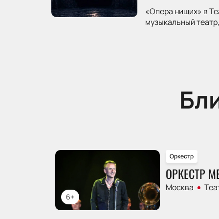
«Опера нищих» в Те
музыкальный театр,
Бл
Оркестр
ОРКЕСТР М
Москва
Теа
6+