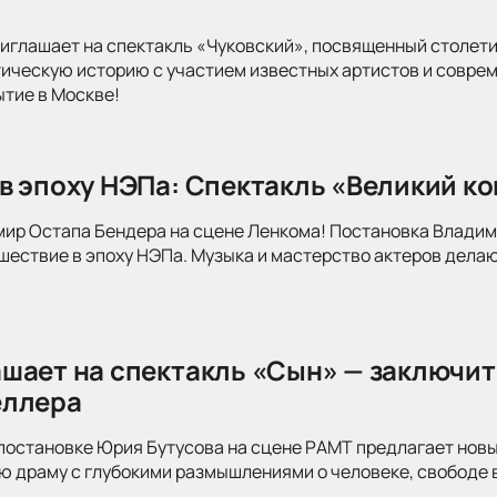
иглашает на спектакль «Чуковский», посвященный столети
тическую историю с участием известных артистов и совре
ытие в Москве!
в эпоху НЭПа: Спектакль «Великий к
мир Остапа Бендера на сцене Ленкома! Постановка Влади
ествие в эпоху НЭПа. Музыка и мастерство актеров делаю
шает на спектакль «Сын» — заключит
еллера
постановке Юрия Бутусова на сцене РАМТ предлагает новы
 драму с глубокими размышлениями о человеке, свободе в