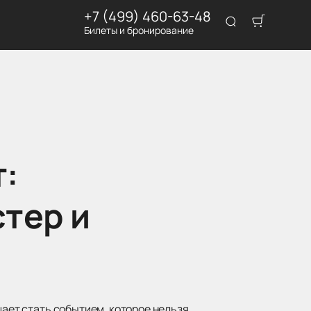
+7 (499) 460-63-48
Билеты и бронирование
т:
тер и
щает стать событием, которое нельзя