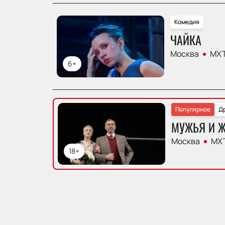
Комедия
ЧАЙКА
Москва
МХТ
6+
Популярное
Д
МУЖЬЯ И 
Москва
МХТ
18+