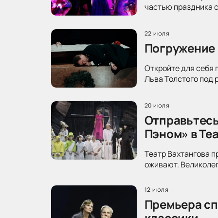
частью праздника с
22 июля
Погружение 
Откройте для себя 
Льва Толстого под 
20 июля
Отправьтесь
Пэном» в Те
Театр Вахтангова п
оживают. Великолеп
12 июля
Премьера сп
классики