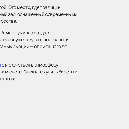
ой. Это место, где традиции
рный зал, оснащенный современными
кусства.
. Римас Туминас создает
сть сосуществуют в постоянной
гамму эмоций — от смешного до
те
и окунуться в атмосферу
вом свете. Спешите купить билеты и
тангова.