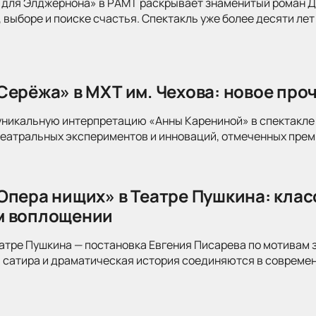
для Элджернона» в РАМТ раскрывает знаменитый роман Дэ
 выборе и поиске счастья. Спектакль уже более десяти лет
Серёжа» в МХТ им. Чехова: новое про
уникальную интерпретацию «Анны Карениной» в спектакле 
театральных экспериментов и инноваций, отмеченных прем
Опера нищих» в Театре Пушкина: клас
м воплощении
атре Пушкина — постановка Евгения Писарева по мотивам 
 сатира и драматическая история соединяются в современ