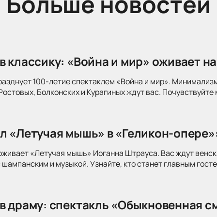
Больше новостей
в классику: «Война и мир» оживает на
разднует 100-летие спектаклем «Война и мир». Минимализ
Ростовых, Болконских и Курагиных ждут вас. Почувствуйте 
л «Летучая мышь» в «Геликон-опере»
оживает «Летучая мышь» Иоганна Штрауса. Вас ждут венск
 шампанским и музыкой. Узнайте, кто станет главным госте
в драму: спектакль «Обыкновенная см