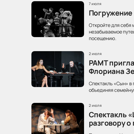
7 июля
Погружение 
Откройте для себя 
незабываемое путеш
посещению.
2 июля
РАМТ пригла
Флориана З
Спектакль «Сын» в 
объединяя семейную
2 июля
Спектакль «
разговору о