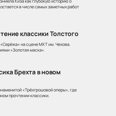
ниела Киза как глубокую историю о
 остается в числе самых заметных работ
чтение классики Толстого
«Серёжа» на сцене МХТ им. Чехова.
иями «Золотая маска».
сика Брехта в новом
знаменитой «Трёхгрошовой оперы», где
ном прочтении классики.