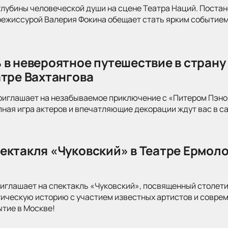
глубины человеческой души на сцене Театра Наций. Поста
режиссурой Валерия Фокина обещает стать ярким событием
 в невероятное путешествие в страну
атре Вахтангова
риглашает на незабываемое приключение с «Питером Пэно
ная игра актеров и впечатляющие декорации ждут вас в с
ектакля «Чуковский» в Театре Ермоло
иглашает на спектакль «Чуковский», посвященный столети
тическую историю с участием известных артистов и совре
ытие в Москве!