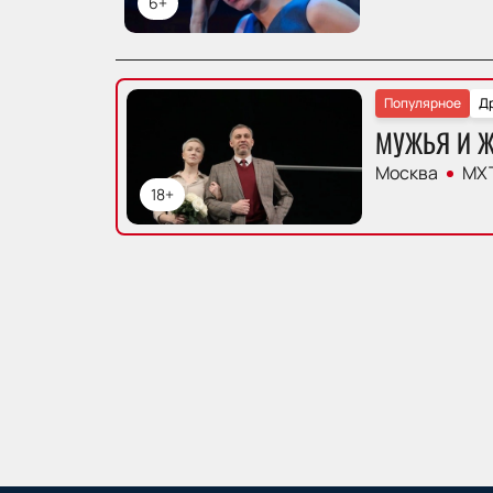
6+
Популярное
Д
МУЖЬЯ И 
Москва
МХТ
18+