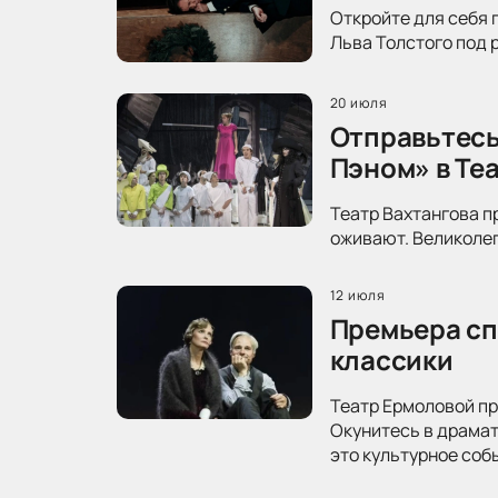
Откройте для себя 
Льва Толстого под 
20 июля
Отправьтесь
Пэном» в Те
Театр Вахтангова п
оживают. Великолеп
12 июля
Премьера сп
классики
Театр Ермоловой пр
Окунитесь в драма
это культурное соб