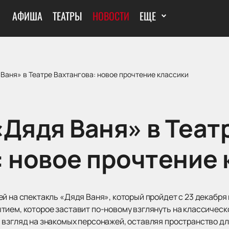
АФИША
ТЕАТРЫ
НОВОСТИ
ЕЩЕ
Ваня» в Театре Вахтангова: новое прочтение классики
«Дядя Ваня» в Теат
: новое прочтение 
й на спектакль «Дядя Ваня», который пройдет с 23 декабря 
тием, которое заставит по-новому взглянуть на классичес
 взгляд на знакомых персонажей, оставляя пространство д