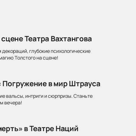
 сцене Театра Вахтангова
м декораций, глубокие психологические
магию Толстого на сцене!
: Погружение в мир Штрауса
ие вальсы, интриги и сюрпризы. Станьте
м вечера!
ерть» в Театре Наций