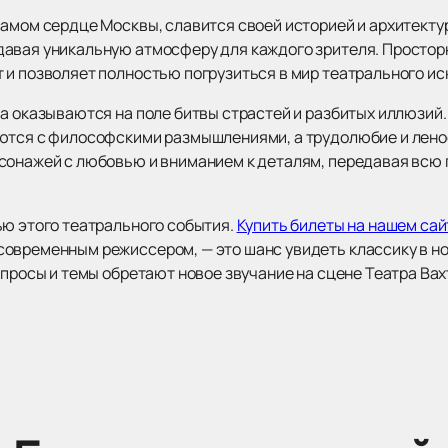
амом сердце Москвы, славится своей историей и архитектур
давая уникальную атмосферу для каждого зрителя. Просто
 и позволяет полностью погрузиться в мир театрального ис
ва оказываются на поле битвы страстей и разбитых иллюзий
аются с философскими размышлениями, а трудолюбие и лено
сонажей с любовью и вниманием к деталям, передавая всю 
ью этого театрального события.
Купить билеты на нашем сай
овременным режиссером, — это шанс увидеть классику в но
опросы и темы обретают новое звучание на сцене Театра Вах