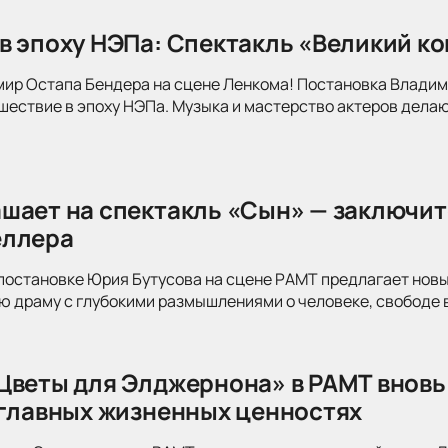
в эпоху НЭПа: Спектакль «Великий к
мир Остапа Бендера на сцене Ленкома! Постановка Влади
ествие в эпоху НЭПа. Музыка и мастерство актеров делаю
шает на спектакль «Сын» — заключит
еллера
постановке Юрия Бутусова на сцене РАМТ предлагает новы
 драму с глубокими размышлениями о человеке, свободе в
Цветы для Элджернона» в РАМТ вновь
 главных жизненных ценностях