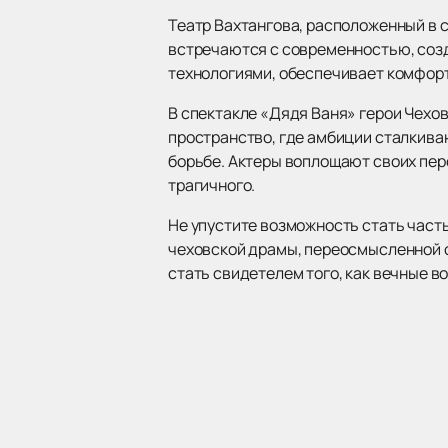
Театр Вахтангова, расположенный в с
встречаются с современностью, соз
технологиями, обеспечивает комфорт
В спектакле «Дядя Ваня» герои Чехо
пространство, где амбиции сталкив
борьбе. Актеры воплощают своих пер
трагичного.
Не упустите возможность стать част
чеховской драмы, переосмысленной с
стать свидетелем того, как вечные в