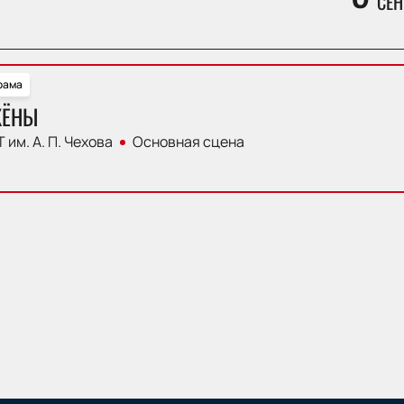
СЕН
рама
ЖЁНЫ
 им. А. П. Чехова
Основная сцена