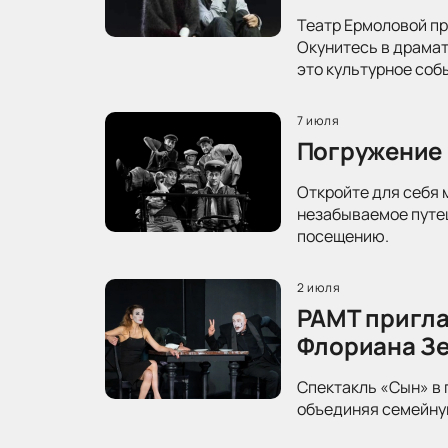
Театр Ермоловой пр
Окунитесь в драма
это культурное соб
7 июля
Погружение 
Откройте для себя 
незабываемое путеш
посещению.
2 июля
РАМТ пригла
Флориана З
Спектакль «Сын» в 
объединяя семейную