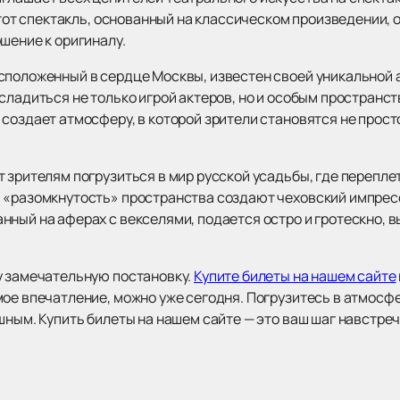
 Этот спектакль, основанный на классическом произведении,
шение к оригиналу.
сположенный в сердце Москвы, известен своей уникальной 
сладиться не только игрой актеров, но и особым пространс
 создает атмосферу, в которой зрители становятся не прос
 зрителям погрузиться в мир русской усадьбы, где перепле
и «разомкнутость» пространства создают чеховский импрес
нный на аферах с векселями, подается остро и гротескно, 
у замечательную постановку.
Купите билеты на нашем сайте
ое впечатление, можно уже сегодня. Погрузитесь в атмосфе
ушным. Купить билеты на нашем сайте — это ваш шаг навстр