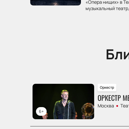
«Опера нищих» в Те
музыкальный театр,
Бл
Оркестр
ОРКЕСТР М
Москва
Теа
6+