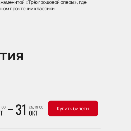
знаменитой «Трёхгрошовой оперы», где
ном прочтении классики.
тия
31
9:00
сб, 19:00
Купить билеты
Т
ОКТ