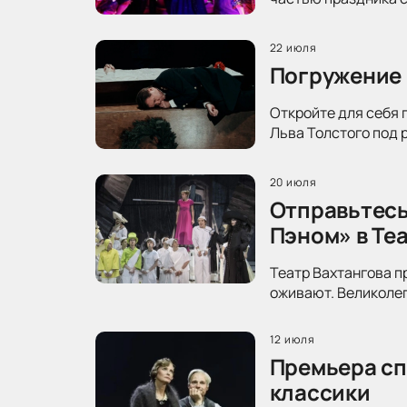
22 июля
Погружение 
Откройте для себя 
Льва Толстого под 
20 июля
Отправьтесь
Пэном» в Те
Театр Вахтангова п
оживают. Великолеп
12 июля
Премьера сп
классики