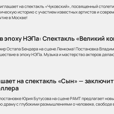
иглашает на спектакль «Чуковский», посвященный столети
тическую историю с участием известных артистов и совре
ытие в Москве!
в эпоху НЭПа: Спектакль «Великий к
мир Остапа Бендера на сцене Ленкома! Постановка Влади
ествие в эпоху НЭПа. Музыка и мастерство актеров делаю
шает на спектакль «Сын» — заключит
еллера
постановке Юрия Бутусова на сцене РАМТ предлагает новы
 драму с глубокими размышлениями о человеке, свободе в