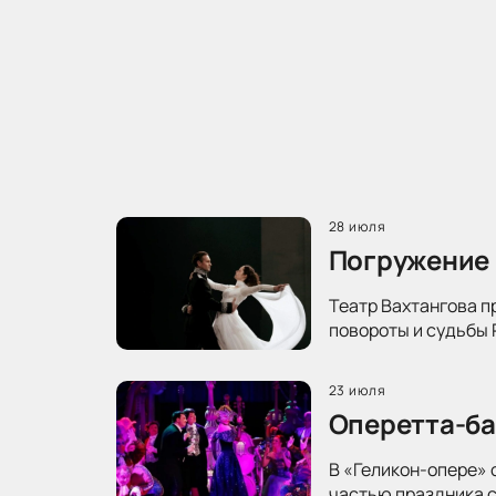
28 июля
Погружение 
Театр Вахтангова п
повороты и судьбы 
23 июля
Оперетта-ба
В «Геликон-опере» 
частью праздника с