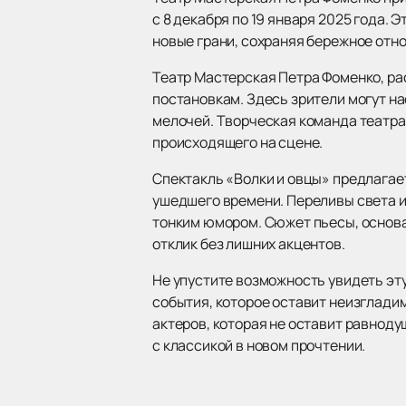
с 8 декабря по 19 января 2025 года.
новые грани, сохраняя бережное отно
Театр Мастерская Петра Фоменко, ра
постановкам. Здесь зрители могут на
мелочей. Творческая команда театра
происходящего на сцене.
Спектакль «Волки и овцы» предлагает
ушедшего времени. Переливы света 
тонким юмором. Сюжет пьесы, основа
отклик без лишних акцентов.
Не упустите возможность увидеть эт
события, которое оставит неизгладим
актеров, которая не оставит равнод
с классикой в новом прочтении.