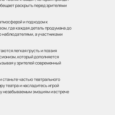
 обещает раскрыть перед зрителями
атмосферой и подходом к
твом, где каждая деталь продумана до
то наблюдателями, а участниками
таются легкая грусть и поэзия
сионизм, который дополняется
вызывая у зрителей современный
и станьте частью театрального
ру театра и насладитесь игрой
ечу незабываемым эмоциям и встрече