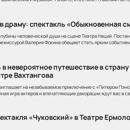
в драму: спектакль «Обыкновенная см
глубины человеческой души на сцене Театра Наций. Поста
режиссурой Валерия Фокина обещает стать ярким событием
 в невероятное путешествие в страну
атре Вахтангова
риглашает на незабываемое приключение с «Питером Пэно
ная игра актеров и впечатляющие декорации ждут вас в с
ектакля «Чуковский» в Театре Ермоло