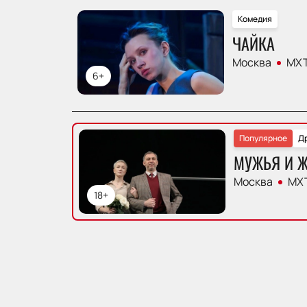
Комедия
ЧАЙКА
Москва
МХТ
6+
Популярное
Д
МУЖЬЯ И 
Москва
МХТ
18+