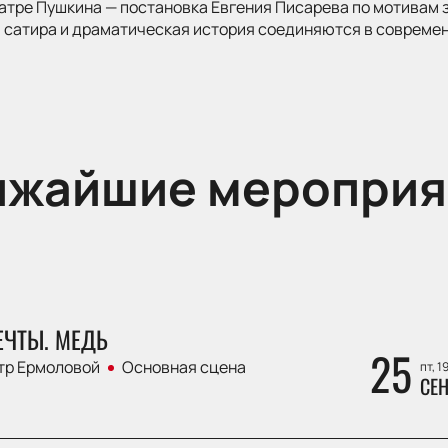
атре Пушкина — постановка Евгения Писарева по мотивам 
 сатира и драматическая история соединяются в современ
ижайшие мероприя
ЕЧТЫ. МЕДЬ
25
тр Ермоловой
Основная сцена
пт, 1
СЕН