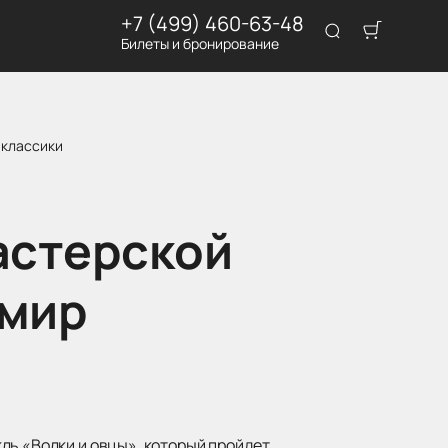
+7 (499) 460-63-48
Билеты и бронирование
 классики
астерской
 мир
ль «Волки и овцы», который пройдет