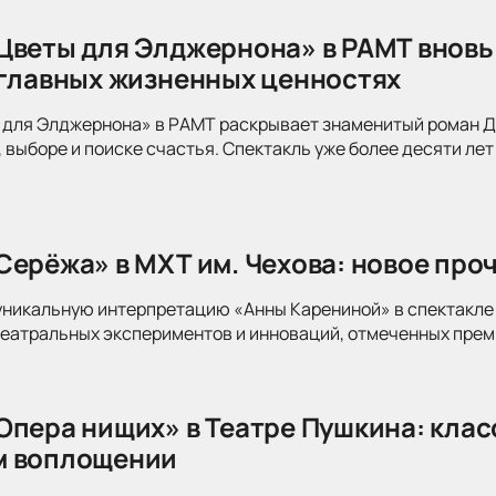
Цветы для Элджернона» в РАМТ вновь
 главных жизненных ценностях
для Элджернона» в РАМТ раскрывает знаменитый роман Дэ
 выборе и поиске счастья. Спектакль уже более десяти лет
Серёжа» в МХТ им. Чехова: новое про
уникальную интерпретацию «Анны Карениной» в спектакле 
театральных экспериментов и инноваций, отмеченных прем
Опера нищих» в Театре Пушкина: клас
м воплощении