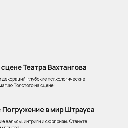
 сцене Театра Вахтангова
м декораций, глубокие психологические
магию Толстого на сцене!
: Погружение в мир Штрауса
ие вальсы, интриги и сюрпризы. Станьте
м вечера!