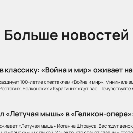
Больше новостей
в классику: «Война и мир» оживает на
разднует 100-летие спектаклем «Война и мир». Минимализ
Ростовых, Болконских и Курагиных ждут вас. Почувствуйте 
л «Летучая мышь» в «Геликон-опере»
оживает «Летучая мышь» Иоганна Штрауса. Вас ждут венск
 шампанским и музыкой. Узнайте, кто станет главным госте