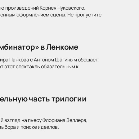
ю произведений Корнея Чуковского.
менным оформлением сцены. Не пропустите
омбинатор» в Ленкоме
мира Панкова с Антоном Шагиным обещает
т этот спектакль обязательным к
ельную часть трилогии
й взгляд на пьесу Флориана Зеллера,
ыбора и поиске идеалов.