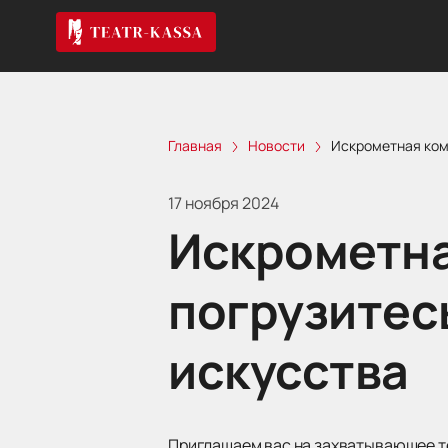
Главная
Новости
Искрометная коме
17 ноября 2024
Искрометна
погрузитес
искусства
Приглашаем вас на захватывающее те