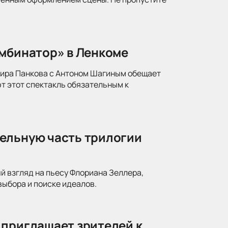
омбинатор» в Ленкоме
мира Панкова с Антоном Шагиным обещает
т этот спектакль обязательным к
ельную часть трилогии
й взгляд на пьесу Флориана Зеллера,
ыбора и поиске идеалов.
 приглашает зрителей к