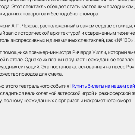
5 года. Этот спектакль обещает стать настоящим праздником
еожиданных поворотов и бесподобного юмора.
ени А. П. Чехова, расположенный в самом сердце столицы,
ый зал с исторической архитектурой и современным техни
толь экспрессивных и динамичных спектаклей, как «№ 13D».
г помощника премьер-министра Ричарда Уилли, который вм
ей в отеле. Однако их планы нарушает неожиданное появле
сурдных ситуаций. Эта постановка, основанная на пьесе Рэя 
ожество поводов для смеха.
ью этого театрального события!
Купить билеты на нашем сай
асладиться великолепной актерской игрой и режиссерской з
ру, полному неожиданных сюрпризов и искрометного юмора.