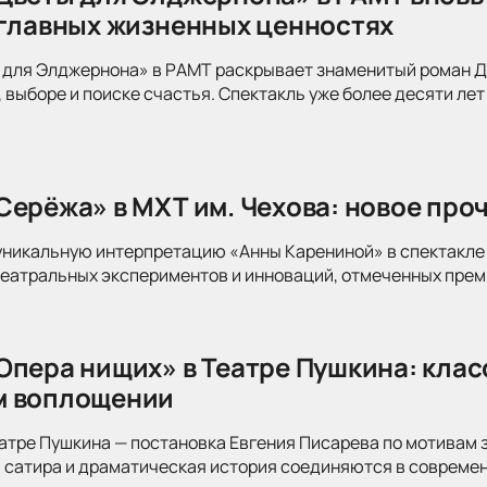
 главных жизненных ценностях
для Элджернона» в РАМТ раскрывает знаменитый роман Дэ
 выборе и поиске счастья. Спектакль уже более десяти лет
Серёжа» в МХТ им. Чехова: новое про
уникальную интерпретацию «Анны Карениной» в спектакле 
театральных экспериментов и инноваций, отмеченных прем
Опера нищих» в Театре Пушкина: клас
м воплощении
атре Пушкина — постановка Евгения Писарева по мотивам 
 сатира и драматическая история соединяются в современ