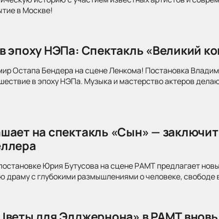
ытие в Москве!
в эпоху НЭПа: Спектакль «Великий к
мир Остапа Бендера на сцене Ленкома! Постановка Влади
ествие в эпоху НЭПа. Музыка и мастерство актеров делаю
шает на спектакль «Сын» — заключит
еллера
постановке Юрия Бутусова на сцене РАМТ предлагает новы
 драму с глубокими размышлениями о человеке, свободе в
Цветы для Элджернона» в РАМТ вновь