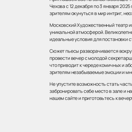
Чехова с 12 декабря по 3 января 202
зрителям окунуться в мир интриг, н
Московский Художественный театр им
уникальной атмосферой. Великолепн
идеальные условия для постановки с
Сюжет пьесы разворачивается вокру
провести вечер с молодой секретарш
что приводит к череде комичных и аб
зрителям незабываемые эмоции и мн
Не упустите возможность стать част
забронировать себе место в зале и н
нашем сайте и приготовьтесь к вече