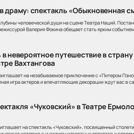
в драму: спектакль «Обыкновенная см
глубины человеческой души на сцене Театра Наций. Поста
режиссурой Валерия Фокина обещает стать ярким событием
 в невероятное путешествие в страну
атре Вахтангова
риглашает на незабываемое приключение с «Питером Пэно
ная игра актеров и впечатляющие декорации ждут вас в с
ектакля «Чуковский» в Театре Ермоло
иглашает на спектакль «Чуковский», посвященный столети
тическую историю с участием известных артистов и совре