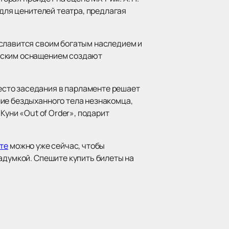
 для ценителей театра, предлагая
 славится своим богатым наследием и
ческим оснащением создают
есто заседания в парламенте решает
ние бездыханного тела незнакомца,
Куни «Out of Order», подарит
те
можно уже сейчас, чтобы
адумкой. Спешите купить билеты на