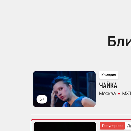
Бл
Комедия
ЧАЙКА
Москва
МХТ
6+
Популярное
Д