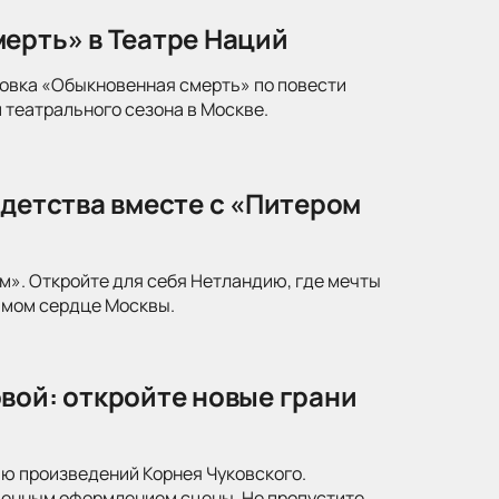
ерть» в Театре Наций
новка «Обыкновенная смерть» по повести
 театрального сезона в Москве.
 детства вместе с «Питером
м». Откройте для себя Нетландию, где мечты
амом сердце Москвы.
вой: откройте новые грани
ю произведений Корнея Чуковского.
менным оформлением сцены. Не пропустите