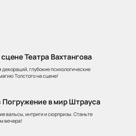
 сцене Театра Вахтангова
м декораций, глубокие психологические
магию Толстого на сцене!
: Погружение в мир Штрауса
ие вальсы, интриги и сюрпризы. Станьте
м вечера!