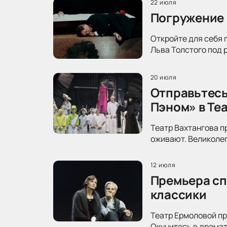
22 июля
Погружение 
Откройте для себя 
Льва Толстого под 
20 июля
Отправьтесь
Пэном» в Те
Театр Вахтангова п
оживают. Великолеп
12 июля
Премьера сп
классики
Театр Ермоловой пр
Окунитесь в драма