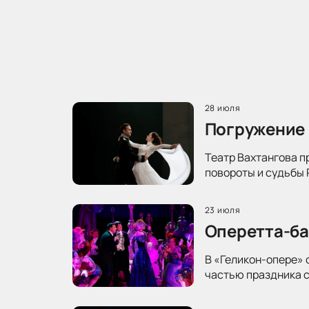
28 июля
Погружение 
Театр Вахтангова п
повороты и судьбы 
23 июля
Оперетта-ба
В «Геликон-опере» 
частью праздника с