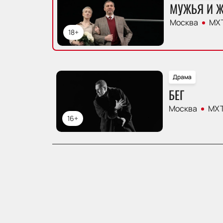
МУЖЬЯ И 
Москва
МХТ
18+
Драма
БЕГ
Москва
МХТ
16+