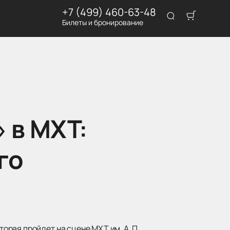
+7 (499) 460-63-48
Билеты и бронирование
 в МХТ:
го
рая пройдет на сцене МХТ им. А. П.