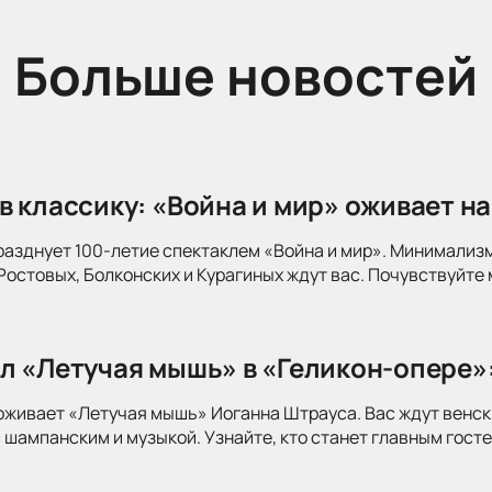
Больше новостей
в классику: «Война и мир» оживает на
разднует 100-летие спектаклем «Война и мир». Минимализ
Ростовых, Болконских и Курагиных ждут вас. Почувствуйте 
л «Летучая мышь» в «Геликон-опере»
оживает «Летучая мышь» Иоганна Штрауса. Вас ждут венск
 шампанским и музыкой. Узнайте, кто станет главным госте