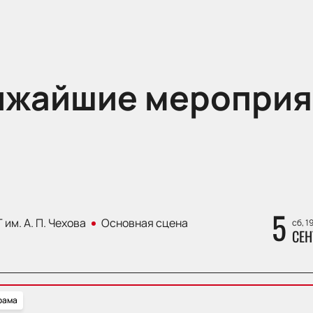
ижайшие мероприя
5
 им. А. П. Чехова
Основная сцена
сб, 1
СЕН
рама