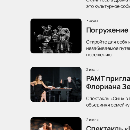
это культурное соб
7 июля
Погружение 
Откройте для себя 
незабываемое путеш
посещению.
2 июля
РАМТ пригла
Флориана З
Спектакль «Сын» в 
объединяя семейную
2 июля
Спектакль «