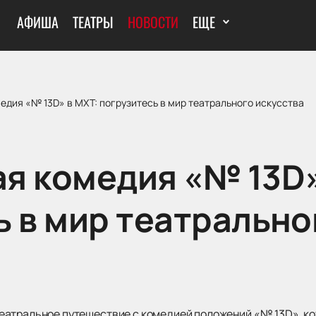
АФИША
ТЕАТРЫ
НОВОСТИ
ЕЩЕ
дия «№ 13D» в МХТ: погрузитесь в мир театрального искусства
я комедия «№ 13D»
ь в мир театрально
атральное путешествие с комедией положений «№ 13D», кото