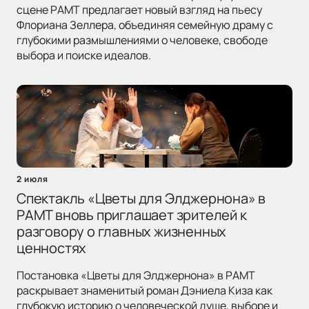
сцене РАМТ предлагает новый взгляд на пьесу
Флориана Зеллера, объединяя семейную драму с
глубокими размышлениями о человеке, свободе
выбора и поиске идеалов.
2 июля
Спектакль «Цветы для Элджернона» в
РАМТ вновь приглашает зрителей к
разговору о главных жизненных
ценностях
Постановка «Цветы для Элджернона» в РАМТ
раскрывает знаменитый роман Дэниела Киза как
глубокую историю о человеческой душе, выборе и