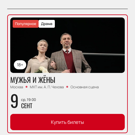
Популярное
Драма
18+
МУЖЬЯ И ЖЁНЫ
Москва
МХТ им. А. П. Чехова
Основная сцена
9
ср, 19:00
СЕНТ
Купить билеты