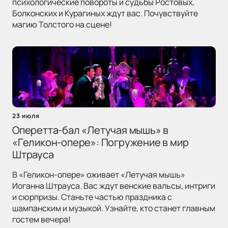
психологические повороты и судьбы Ростовых,
Болконских и Курагиных ждут вас. Почувствуйте
магию Толстого на сцене!
23 июля
Оперетта-бал «Летучая мышь» в
«Геликон-опере»: Погружение в мир
Штрауса
В «Геликон-опере» оживает «Летучая мышь»
Иоганна Штрауса. Вас ждут венские вальсы, интриги
и сюрпризы. Станьте частью праздника с
шампанским и музыкой. Узнайте, кто станет главным
гостем вечера!