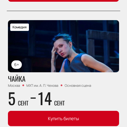
Комедия
6+
ЧАЙКА
Москва
МХТ им. А. П. Чехова
Основная сцена
5
14
СЕНТ
СЕНТ
Купить билеты