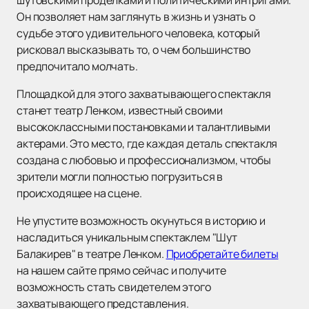
шутовскими проделками и политическими интригами.
Он позволяет нам заглянуть в жизнь и узнать о
судьбе этого удивительного человека, который
рисковал высказывать то, о чем большинство
предпочитало молчать.
Площадкой для этого захватывающего спектакля
станет театр Ленком, известный своими
высококлассными постановками и талантливыми
актерами. Это место, где каждая деталь спектакля
создана с любовью и профессионализмом, чтобы
зрители могли полностью погрузиться в
происходящее на сцене.
Не упустите возможность окунуться в историю и
насладиться уникальным спектаклем "Шут
Балакирев" в театре Ленком.
Приобретайте билеты
на нашем сайте прямо сейчас и получите
возможность стать свидетелем этого
захватывающего представления.