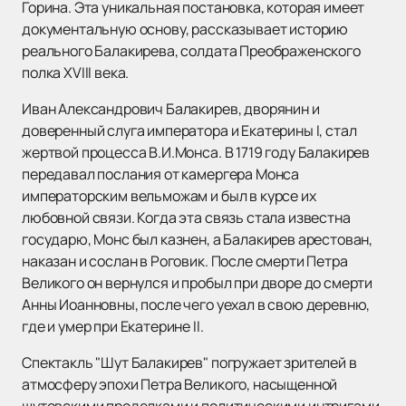
Горина. Эта уникальная постановка, которая имеет
документальную основу, рассказывает историю
реального Балакирева, солдата Преображенского
полка XVIII века.
Иван Александрович Балакирев, дворянин и
доверенный слуга императора и Екатерины I, стал
жертвой процесса В.И.Монса. В 1719 году Балакирев
передавал послания от камергера Монса
императорским вельможам и был в курсе их
любовной связи. Когда эта связь стала известна
государю, Монс был казнен, а Балакирев арестован,
наказан и сослан в Роговик. После смерти Петра
Великого он вернулся и пробыл при дворе до смерти
Анны Иоанновны, после чего уехал в свою деревню,
где и умер при Екатерине II.
Спектакль "Шут Балакирев" погружает зрителей в
атмосферу эпохи Петра Великого, насыщенной