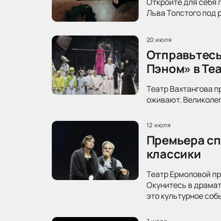
Откройте для себя 
Льва Толстого под 
20 июля
Отправьтесь
Пэном» в Те
Театр Вахтангова п
оживают. Великолеп
12 июля
Премьера сп
классики
Театр Ермоловой пр
Окунитесь в драма
это культурное соб