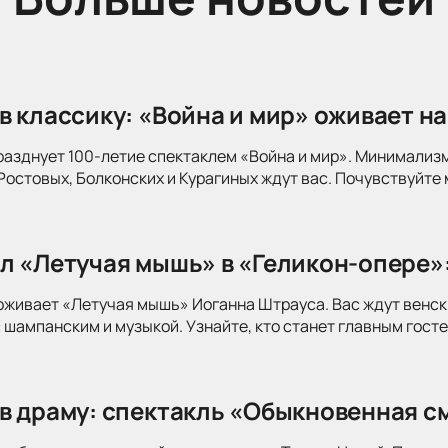
в классику: «Война и мир» оживает на
разднует 100-летие спектаклем «Война и мир». Минимализ
Ростовых, Болконских и Курагиных ждут вас. Почувствуйте 
л «Летучая мышь» в «Геликон-опере»
оживает «Летучая мышь» Иоганна Штрауса. Вас ждут венск
 шампанским и музыкой. Узнайте, кто станет главным госте
в драму: спектакль «Обыкновенная см