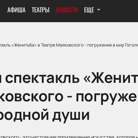
АФИША
ТЕАТРЫ
НОВОСТИ
ЕЩЕ
акль «Женитьба» в Театре Маяковского - погружение в мир Гогол
 спектакль «Женит
ковского - погруже
ародной души
овского - это настоящее произведение искусства, которое 