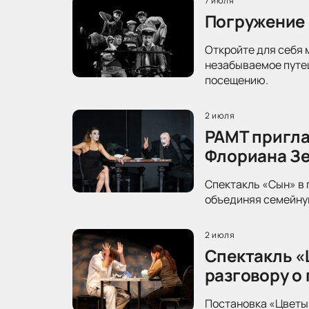
7 июля
Погружение 
Откройте для себя 
незабываемое путеш
посещению.
2 июля
РАМТ пригла
Флориана З
Спектакль «Сын» в 
объединяя семейную
2 июля
Спектакль «
разговору о
Постановка «Цветы 