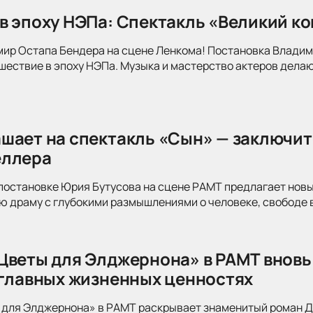
в эпоху НЭПа: Спектакль «Великий к
мир Остапа Бендера на сцене Ленкома! Постановка Влади
ествие в эпоху НЭПа. Музыка и мастерство актеров делаю
шает на спектакль «Сын» — заключит
еллера
постановке Юрия Бутусова на сцене РАМТ предлагает новы
 драму с глубокими размышлениями о человеке, свободе в
Цветы для Элджернона» в РАМТ вновь
 главных жизненных ценностях
для Элджернона» в РАМТ раскрывает знаменитый роман Дэ