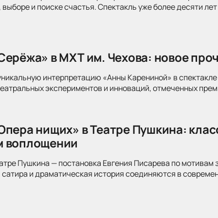
 выборе и поиске счастья. Спектакль уже более десяти лет
Серёжа» в МХТ им. Чехова: новое про
уникальную интерпретацию «Анны Карениной» в спектакле 
театральных экспериментов и инноваций, отмеченных прем
Опера нищих» в Театре Пушкина: клас
м воплощении
атре Пушкина — постановка Евгения Писарева по мотивам 
 сатира и драматическая история соединяются в современ