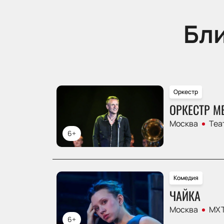
Бл
Оркестр
ОРКЕСТР М
Москва
Теа
6+
Комедия
ЧАЙКА
Москва
МХТ
6+