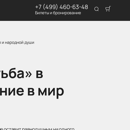
+7 (499) 460-63-48
Билеты и бронирование
я и народной души
ьба» в
ние в мир
не оставит равнодушным ни одного