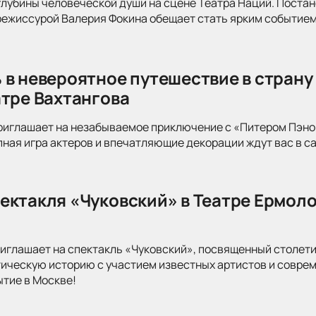
глубины человеческой души на сцене Театра Наций. Поста
режиссурой Валерия Фокина обещает стать ярким событием
 в невероятное путешествие в страну
атре Вахтангова
риглашает на незабываемое приключение с «Питером Пэно
ная игра актеров и впечатляющие декорации ждут вас в с
ектакля «Чуковский» в Театре Ермоло
иглашает на спектакль «Чуковский», посвященный столети
тическую историю с участием известных артистов и совре
ытие в Москве!