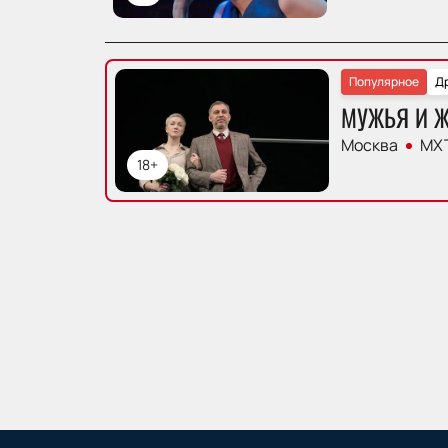
Популярное
Д
МУЖЬЯ И 
Москва
МХТ
18+