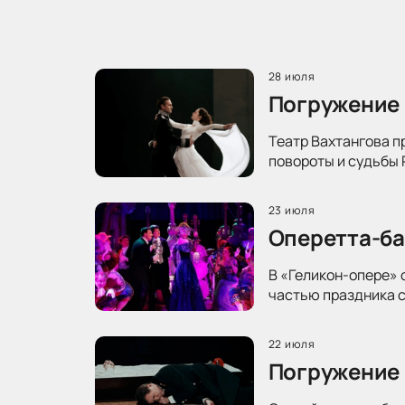
28 июля
Погружение 
Театр Вахтангова п
повороты и судьбы 
23 июля
Оперетта-ба
В «Геликон-опере» 
частью праздника с
22 июля
Погружение 