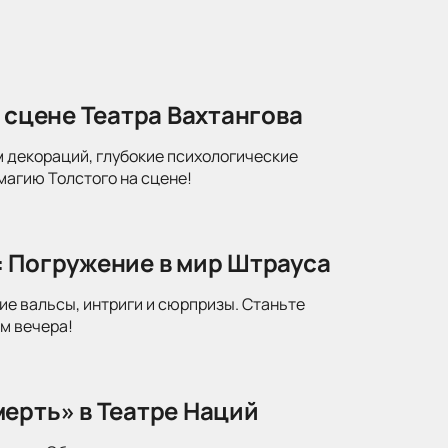
 сцене Театра Вахтангова
м декораций, глубокие психологические
магию Толстого на сцене!
: Погружение в мир Штрауса
ие вальсы, интриги и сюрпризы. Станьте
м вечера!
ерть» в Театре Наций