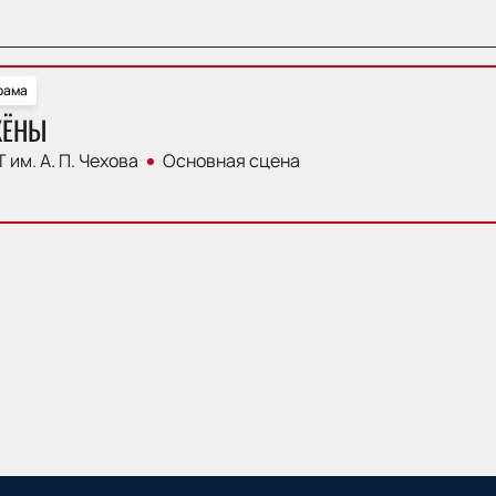
рама
ЖЁНЫ
 им. А. П. Чехова
Основная сцена