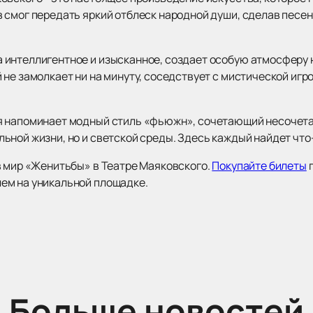
 смог передать яркий отблеск народной души, сделав пес
интеллигентное и изысканное, создает особую атмосферу н
не замолкает ни на минуту, соседствует с мистической игр
я напоминает модный стиль «фьюжн», сочетающий несочетае
ной жизни, но и светской среды. Здесь каждый найдет что-т
в мир «Женитьбы» в Театре Маяковского.
Покупайте билеты
п
ем на уникальной площадке.
Больше новостей