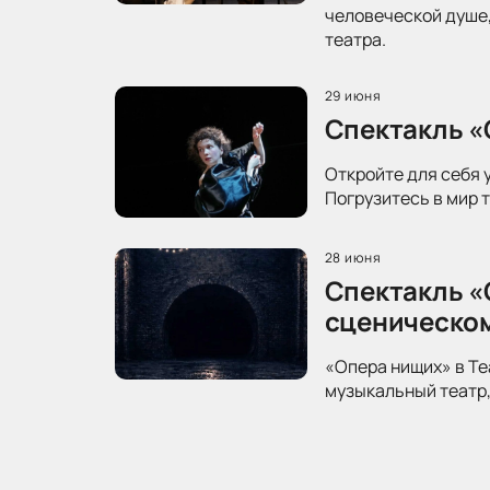
человеческой душе,
театра.
29 июня
Спектакль «
Откройте для себя 
Погрузитесь в мир 
28 июня
Спектакль «
сценическо
«Опера нищих» в Те
музыкальный театр,