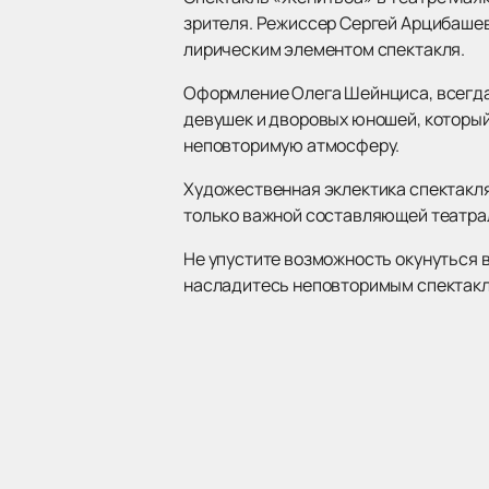
зрителя. Режиссер Сергей Арцибашев
лирическим элементом спектакля.
Оформление Олега Шейнциса, всегда 
девушек и дворовых юношей, который 
неповторимую атмосферу.
Художественная эклектика спектакл
только важной составляющей театраль
Не упустите возможность окунуться 
насладитесь неповторимым спектакл