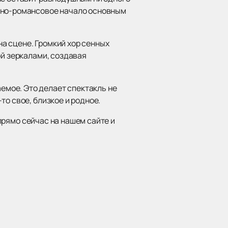
енно-романсовое начало основным
а сцене. Громкий хор сенных
ой зеркалами, создавая
мое. Это делает спектакль не
о свое, близкое и родное.
рямо сейчас на нашем сайте и