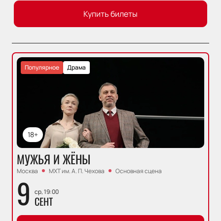
Купить билеты
Популярное
Драма
18+
МУЖЬЯ И ЖЁНЫ
Москва
МХТ им. А. П. Чехова
Основная сцена
9
ср, 19:00
СЕНТ