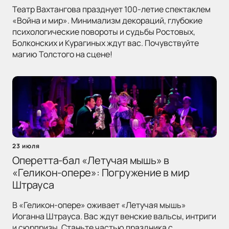
Театр Вахтангова празднует 100-летие спектаклем
«Война и мир». Минимализм декораций, глубокие
психологические повороты и судьбы Ростовых,
Болконских и Курагиных ждут вас. Почувствуйте
магию Толстого на сцене!
23 июля
Оперетта-бал «Летучая мышь» в
«Геликон-опере»: Погружение в мир
Штрауса
В «Геликон-опере» оживает «Летучая мышь»
Иоганна Штрауса. Вас ждут венские вальсы, интриги
и сюрпризы. Станьте частью праздника с