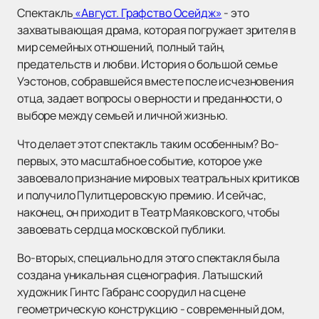
Спектакль
«Август. Графство Осейдж»
- это
захватывающая драма, которая погружает зрителя в
мир семейных отношений, полный тайн,
предательств и любви. История о большой семье
Уэстонов, собравшейся вместе после исчезновения
отца, задает вопросы о верности и преданности, о
выборе между семьей и личной жизнью.
Что делает этот спектакль таким особенным? Во-
первых, это масштабное событие, которое уже
завоевало признание мировых театральных критиков
и получило Пулитцеровскую премию. И сейчас,
наконец, он приходит в Театр Маяковского, чтобы
завоевать сердца московской публики.
Во-вторых, специально для этого спектакля была
создана уникальная сценография. Латышский
художник Гинтс Габранс соорудил на сцене
геометрическую конструкцию - современный дом,