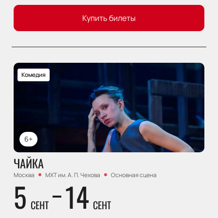
Купить билеты
Комедия
6+
ЧАЙКА
Москва
МХТ им. А. П. Чехова
Основная сцена
5
14
СЕНТ
СЕНТ