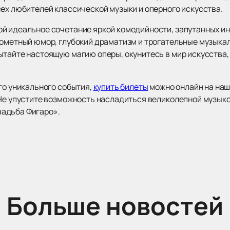
сех любителей классической музыки и оперного искусства.
й идеальное сочетание яркой комедийности, запутанных ин
рометный юмор, глубокий драматизм и трогательные музыка
ытайте настоящую магию оперы, окунитесь в мир искусства,
го уникального события,
купить билеты
можно онлайн на наш
 Не упустите возможность насладиться великолепной музыко
адьба Фигаро».
Больше новостей