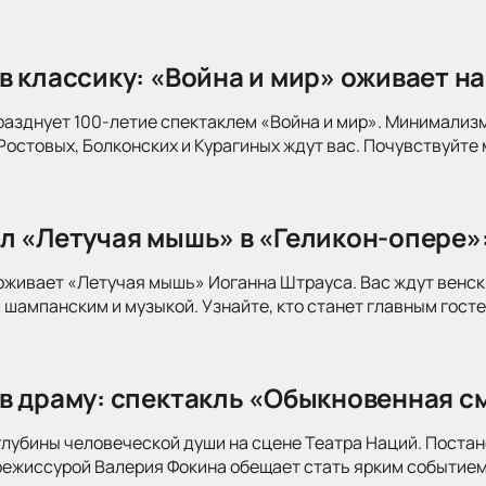
в классику: «Война и мир» оживает на
разднует 100-летие спектаклем «Война и мир». Минимализ
Ростовых, Болконских и Курагиных ждут вас. Почувствуйте 
л «Летучая мышь» в «Геликон-опере»
оживает «Летучая мышь» Иоганна Штрауса. Вас ждут венск
 шампанским и музыкой. Узнайте, кто станет главным госте
в драму: спектакль «Обыкновенная см
глубины человеческой души на сцене Театра Наций. Поста
режиссурой Валерия Фокина обещает стать ярким событием