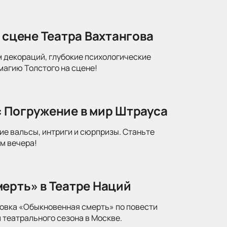
 сцене Театра Вахтангова
м декораций, глубокие психологические
магию Толстого на сцене!
: Погружение в мир Штрауса
ие вальсы, интриги и сюрпризы. Станьте
м вечера!
ерть» в Театре Наций
новка «Обыкновенная смерть» по повести
 театрального сезона в Москве.