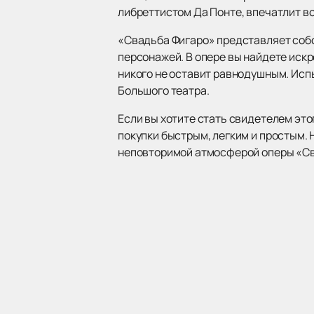
либреттистом Да Понте, впечатлит в
«Свадьба Фигаро» представляет собо
персонажей. В опере вы найдете иск
никого не оставит равнодушным. Исп
Большого театра.
Если вы хотите стать свидетелем это
покупки быстрым, легким и простым.
неповторимой атмосферой оперы «Св