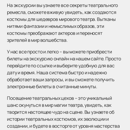
На экскурсии вы узнаете все секреты театрального
ремесла, сможете вживую увидеть, как создаются
костюмы для шедевров мирового театра. Вытканы
нитями фантазии и немыслимых образов, эти
костюмы преображают актеров и переносят
зрителей в мир волшебства.
У нас все просто и легко – вы можете приобрести
билеты на экскурсию онлайн на нашем сайте. Просто
перейдите по ссылке и выберите удобную для вас
дату и время. Наша система быстро и надежно
обработает ваши запросы, и вы сможете получить
электронные билеты в считанные минуты.
Посещение театральных цехов – это уникальный
шанс окунуться в мир магии театра, увидеть, как
творится настоящее чудо на сцене. Вы узнаете об
истории театральных костюмов, их эволюции и
создании, и будете в восторге от уровня мастерства