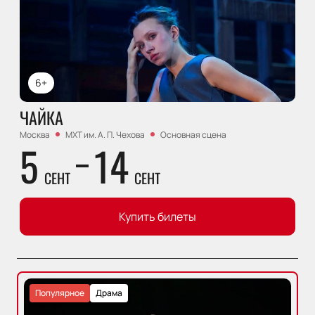
6+
ЧАЙКА
Москва
МХТ им. А. П. Чехова
Основная сцена
5
14
СЕНТ
СЕНТ
Купить билеты
Популярное
Драма