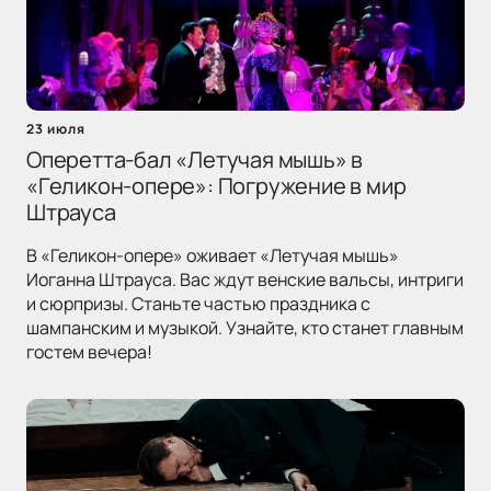
23 июля
Оперетта-бал «Летучая мышь» в
«Геликон-опере»: Погружение в мир
Штрауса
В «Геликон-опере» оживает «Летучая мышь»
Иоганна Штрауса. Вас ждут венские вальсы, интриги
и сюрпризы. Станьте частью праздника с
шампанским и музыкой. Узнайте, кто станет главным
гостем вечера!