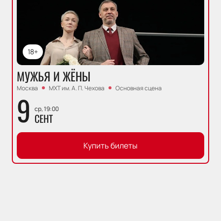
18+
МУЖЬЯ И ЖЁНЫ
Москва
МХТ им. А. П. Чехова
Основная сцена
9
ср, 19:00
СЕНТ
Купить билеты