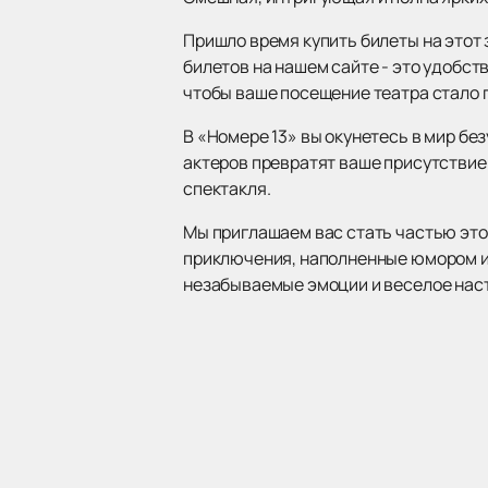
Пришло время купить билеты на этот 
билетов на нашем сайте - это удобст
чтобы ваше посещение театра стало
В «Номере 13» вы окунетесь в мир б
актеров превратят ваше присутствие 
спектакля.
Мы приглашаем вас стать частью это
приключения, наполненные юмором и 
незабываемые эмоции и веселое нас