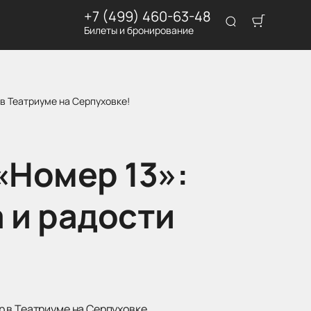
+7 (499) 460-63-48
Билеты и бронирование
в Театриуме на Серпуховке!
«Номер 13»:
 и радости
 в Театриуме на Серпуховке.