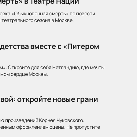
ерть» в Театре Наций
новка «Обыкновенная смерть» по повести
 театрального сезона в Москве.
 детства вместе с «Питером
м». Откройте для себя Нетландию, где мечты
амом сердце Москвы.
вой: откройте новые грани
ю произведений Корнея Чуковского.
менным оформлением сцены. Не пропустите