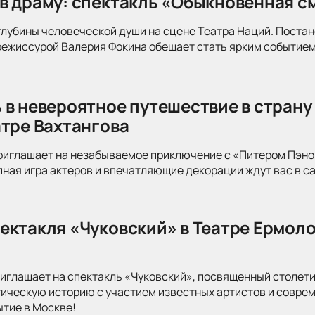
в драму: спектакль «Обыкновенная см
глубины человеческой души на сцене Театра Наций. Поста
режиссурой Валерия Фокина обещает стать ярким событием
 в невероятное путешествие в страну
атре Вахтангова
риглашает на незабываемое приключение с «Питером Пэно
ная игра актеров и впечатляющие декорации ждут вас в с
ектакля «Чуковский» в Театре Ермоло
иглашает на спектакль «Чуковский», посвященный столети
тическую историю с участием известных артистов и совре
ытие в Москве!