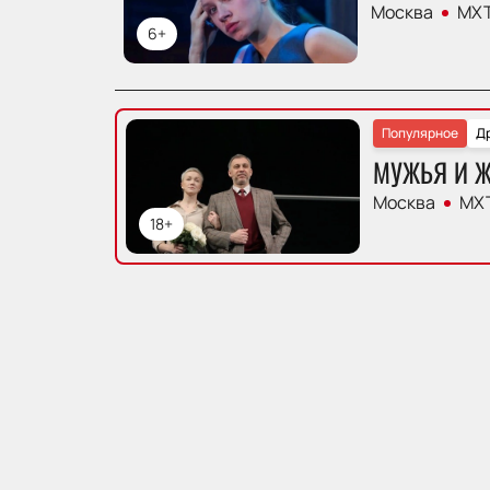
Москва
МХТ
6+
Популярное
Д
МУЖЬЯ И 
Москва
МХТ
18+