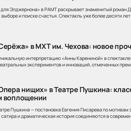
для Элджернона» в РАМТ раскрывает знаменитый роман Дэ
 выборе и поиске счастья. Спектакль уже более десяти лет
Серёжа» в МХТ им. Чехова: новое про
уникальную интерпретацию «Анны Карениной» в спектакле 
театральных экспериментов и инноваций, отмеченных прем
Опера нищих» в Театре Пушкина: клас
м воплощении
атре Пушкина — постановка Евгения Писарева по мотивам 
 сатира и драматическая история соединяются в современ