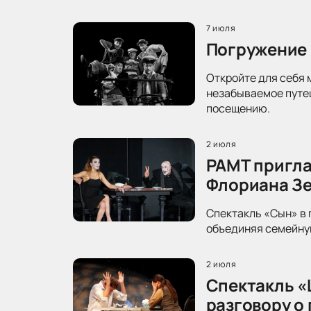
7 июля
Погружение 
Откройте для себя 
незабываемое путеш
посещению.
2 июля
РАМТ пригла
Флориана З
Спектакль «Сын» в 
объединяя семейную
2 июля
Спектакль «
разговору о