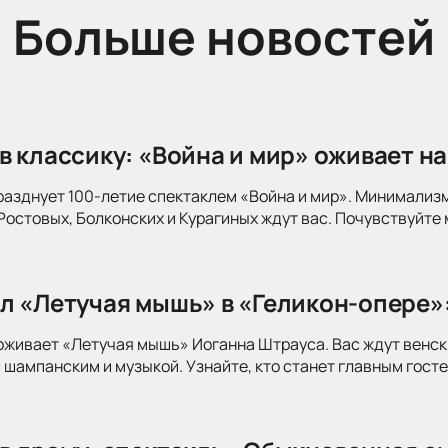
Больше новостей
в классику: «Война и мир» оживает на
разднует 100-летие спектаклем «Война и мир». Минимализ
Ростовых, Болконских и Курагиных ждут вас. Почувствуйте 
л «Летучая мышь» в «Геликон-опере»
оживает «Летучая мышь» Иоганна Штрауса. Вас ждут венск
 шампанским и музыкой. Узнайте, кто станет главным госте