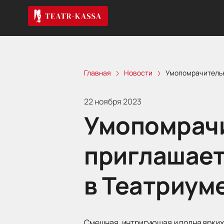
Главная
Новости
Умопомрачительна
22 ноября 2023
Умопомрачи
приглашает
в Театриум
Смешная, интригующая и полна ярких