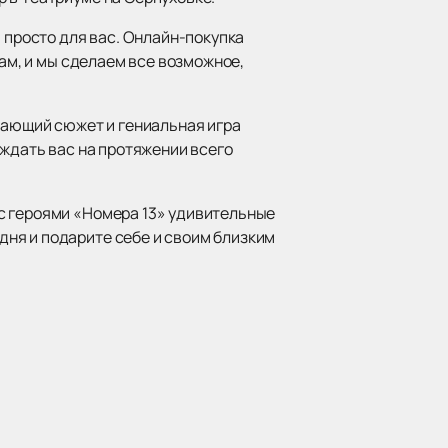
 просто для вас. Онлайн-покупка
нам, и мы сделаем все возможное,
ывающий сюжет и гениальная игра
ождать вас на протяжении всего
с героями «Номера 13» удивительные
ня и подарите себе и своим близким