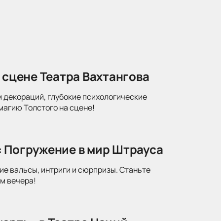
 сцене Театра Вахтангова
м декораций, глубокие психологические
магию Толстого на сцене!
: Погружение в мир Штрауса
ие вальсы, интриги и сюрпризы. Станьте
м вечера!