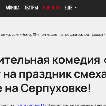
АФИША
ТЕАТРЫ
НОВОСТИ
ЕЩЕ
я комедия «Номер 13»: приглашает на праздник смеха и радости 
тельная комедия 
 на праздник смеха
е на Серпуховке!
 эмоций,
пьеса «Номер 13»
обещает вам незабываемый вечер