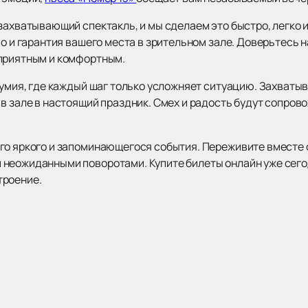
захватывающий спектакль, и мы сделаем это быстро, легко и
во и гарантия вашего места в зрительном зале. Доверьтесь 
 приятным и комфортным.
езумия, где каждый шаг только усложняет ситуацию. Захват
в зале в настоящий праздник. Смех и радость будут сопров
го яркого и запоминающегося события. Переживите вместе 
неожиданными поворотами. Купите билеты онлайн уже сегод
троение.