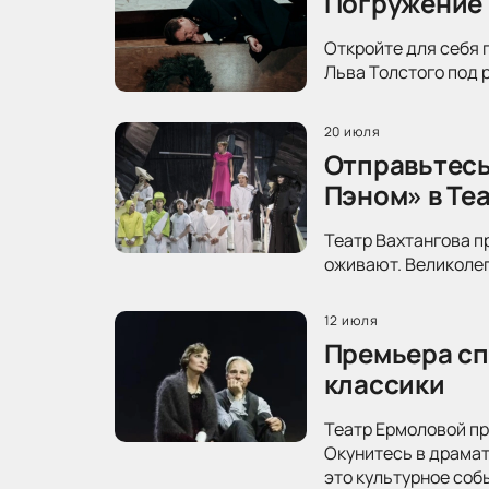
Погружение 
Откройте для себя 
Льва Толстого под 
20 июля
Отправьтесь
Пэном» в Те
Театр Вахтангова п
оживают. Великолеп
12 июля
Премьера сп
классики
Театр Ермоловой пр
Окунитесь в драма
это культурное соб