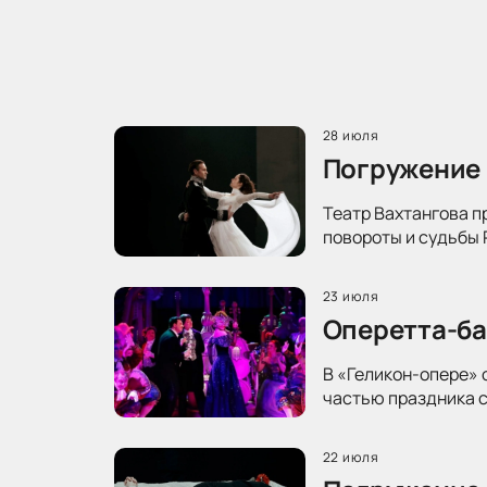
28 июля
Погружение 
Театр Вахтангова п
повороты и судьбы 
23 июля
Оперетта-ба
В «Геликон-опере» 
частью праздника с
22 июля