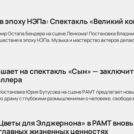
в эпоху НЭПа: Спектакль «Великий к
мир Остапа Бендера на сцене Ленкома! Постановка Влади
ествие в эпоху НЭПа. Музыка и мастерство актеров делаю
шает на спектакль «Сын» — заключит
еллера
постановке Юрия Бутусова на сцене РАМТ предлагает новы
 драму с глубокими размышлениями о человеке, свободе в
Цветы для Элджернона» в РАМТ вновь
 главных жизненных ценностях