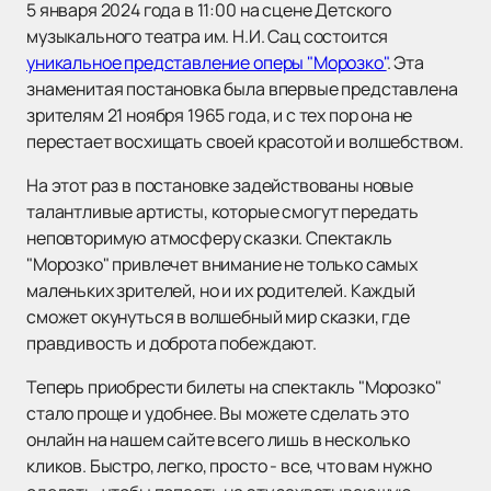
5 января 2024 года в 11:00 на сцене Детского
музыкального театра им. Н.И. Сац состоится
уникальное представление оперы "Морозко"
. Эта
знаменитая постановка была впервые представлена
зрителям 21 ноября 1965 года, и с тех пор она не
перестает восхищать своей красотой и волшебством.
На этот раз в постановке задействованы новые
талантливые артисты, которые смогут передать
неповторимую атмосферу сказки. Спектакль
"Морозко" привлечет внимание не только самых
маленьких зрителей, но и их родителей. Каждый
сможет окунуться в волшебный мир сказки, где
правдивость и доброта побеждают.
Теперь приобрести билеты на спектакль "Морозко"
стало проще и удобнее. Вы можете сделать это
онлайн на нашем сайте всего лишь в несколько
кликов. Быстро, легко, просто - все, что вам нужно