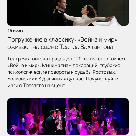
28 июля
Погружение в классику: «Война и мир»
оживает на сцене Театра Вахтангова
Театр Вахтангова празднует 100-летие спектаклем
«Война и мир». Минимализм декораций, глубокие
психологические повороты и судьбы Ростовых,
Болконских и Курагиных ждут вас. Почувствуйте
магию Толстого на сцене!