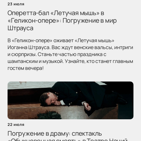
23 июля
Оперетта-бал «Летучая мышь» в
«Геликон-опере»: Погружение в мир
Штрауса
В «Геликон-опере» оживает «Летучая мышь»
Иоганна Штрауса. Вас ждут венские вальсы, интриги
и сюрпризы. Станьте частью праздника с
шампанским и музыкой. Узнайте, кто станет главным
гостем вечера!
22 июля
Погружение в драму: спектакль
«Обыкновенная смерть» в Театре Наций