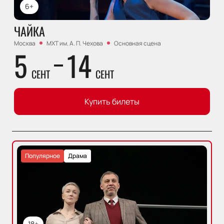
6+
ЧАЙКА
Москва
МХТ им. А. П. Чехова
Основная сцена
5
14
СЕНТ
СЕНТ
Купить билеты
Популярное
Драма
18+