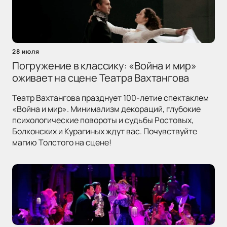
28 июля
Погружение в классику: «Война и мир»
оживает на сцене Театра Вахтангова
Театр Вахтангова празднует 100-летие спектаклем
«Война и мир». Минимализм декораций, глубокие
психологические повороты и судьбы Ростовых,
Болконских и Курагиных ждут вас. Почувствуйте
магию Толстого на сцене!