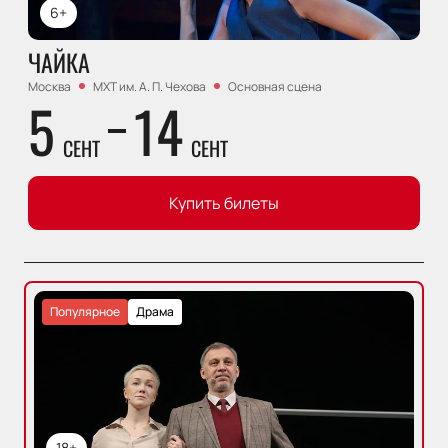
6+
ЧАЙКА
Москва
МХТ им. А. П. Чехова
Основная сцена
5
14
СЕНТ
СЕНТ
Купить билеты
Популярное
Драма
18+