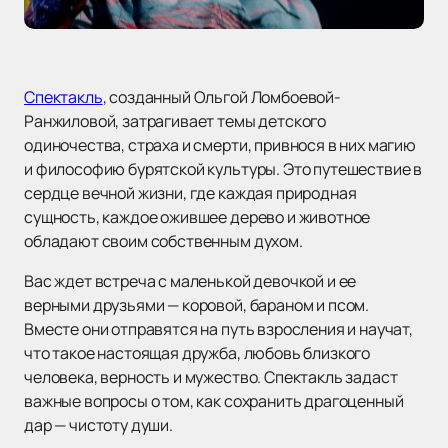
Спектакль
, созданный Ольгой Ломбоевой-
Ранжиловой, затрагивает темы детского
одиночества, страха и смерти, привнося в них магию
и философию бурятской культуры. Это путешествие в
сердце вечной жизни, где каждая природная
сущность, каждое ожившее дерево и животное
обладают своим собственным духом.
Вас ждет встреча с маленькой девочкой и ее
верными друзьями — коровой, бараном и псом.
Вместе они отправятся на путь взросления и научат,
что такое настоящая дружба, любовь близкого
человека, верность и мужество. Спектакль задаст
важные вопросы о том, как сохранить драгоценный
дар — чистоту души.