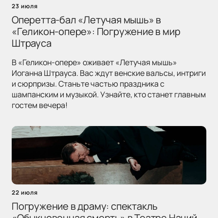
23 июля
Оперетта-бал «Летучая мышь» в
«Геликон-опере»: Погружение в мир
Штрауса
В «Геликон-опере» оживает «Летучая мышь»
Иоганна Штрауса. Вас ждут венские вальсы, интриги
и сюрпризы. Станьте частью праздника с
шампанским и музыкой. Узнайте, кто станет главным
гостем вечера!
22 июля
Погружение в драму: спектакль
«Обыкновенная смерть» в Театре Наций