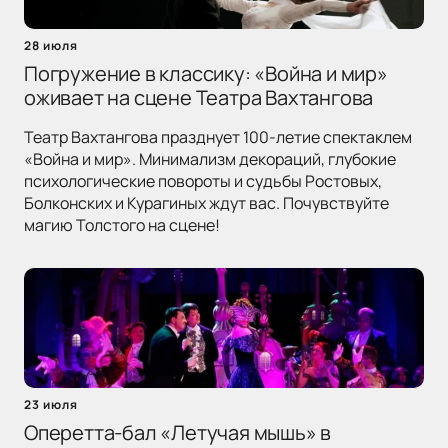
28 июля
Погружение в классику: «Война и мир»
оживает на сцене Театра Вахтангова
Театр Вахтангова празднует 100-летие спектаклем
«Война и мир». Минимализм декораций, глубокие
психологические повороты и судьбы Ростовых,
Болконских и Курагиных ждут вас. Почувствуйте
магию Толстого на сцене!
23 июля
Оперетта-бал «Летучая мышь» в