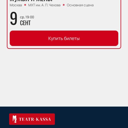
Москва
МХТ им. А. П. Чехова
Основная сцена
9
ср, 19:00
СЕНТ
Купить билеты