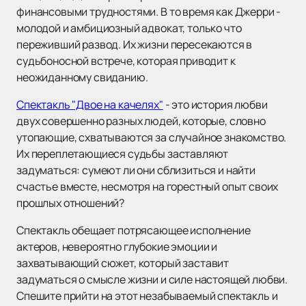
финансовыми трудностями. В то время как Джерри -
молодой и амбициозный адвокат, только что
переживший развод. Их жизни пересекаются в
судьбоносной встрече, которая приводит к
неожиданному свиданию.
Спектакль "Двое на качелях"
- это история любви
двух совершенно разных людей, которые, словно
утопающие, схватываются за случайное знакомство.
Их переплетающиеся судьбы заставляют
задуматься: сумеют ли они сблизиться и найти
счастье вместе, несмотря на горестный опыт своих
прошлых отношений?
Спектакль обещает потрясающее исполнение
актеров, невероятно глубокие эмоции и
захватывающий сюжет, который заставит
задуматься о смысле жизни и силе настоящей любви.
Спешите прийти на этот незабываемый спектакль и