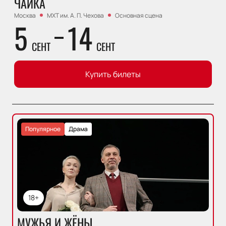
ЧАЙКА
Москва
МХТ им. А. П. Чехова
Основная сцена
5
14
СЕНТ
СЕНТ
Купить билеты
Популярное
Драма
18+
МУЖЬЯ И ЖЁНЫ