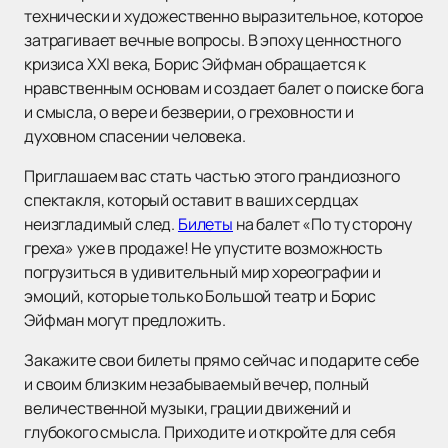
технически и художественно выразительное, которое
затрагивает вечные вопросы. В эпоху ценностного
кризиса XXI века, Борис Эйфман обращается к
нравственным основам и создает балет о поиске бога
и смысла, о вере и безверии, о греховности и
духовном спасении человека.
Приглашаем вас стать частью этого грандиозного
спектакля, который оставит в ваших сердцах
неизгладимый след.
Билеты
на балет «По ту сторону
греха» уже в продаже! Не упустите возможность
погрузиться в удивительный мир хореографии и
эмоций, которые только Большой театр и Борис
Эйфман могут предложить.
Закажите свои билеты прямо сейчас и подарите себе
и своим близким незабываемый вечер, полный
величественной музыки, грации движений и
глубокого смысла. Приходите и откройте для себя