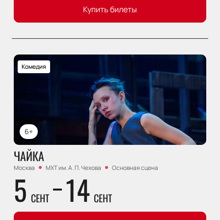
Купить билеты
Комедия
6+
ЧАЙКА
Москва
МХТ им. А. П. Чехова
Основная сцена
5
14
СЕНТ
СЕНТ