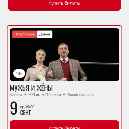
Купить билеты
Популярное
Драма
18+
МУЖЬЯ И ЖЁНЫ
Москва
МХТ им. А. П. Чехова
Основная сцена
9
ср, 19:00
СЕНТ
Купить билеты