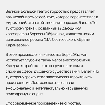
Великий Большой театр с гордостью представляет
вам незабываемое событие, которое перенесет вас в
мир эмоций, страстей и вечных вопросов. Балет «По
ту сторону греха», созданный выдающимся
хореографом Борисом Эйфманом, является новым
воплощением романа Ф.М. Достоевского «Братья
Карамазовы».
В этом произведении искусства Борис Эйфман
исследует глубокие тайны человеческого бытия.
Каждая его работа — это погружение в самые
сложные сферы духовного существования. Балет «По
ту сторону греха» стал пластическим прочтением
произведения Достоевского, создавая
эмоционально и интеллектуально насыщенную
психодраму на сцене.
Это современное произведение искусства,