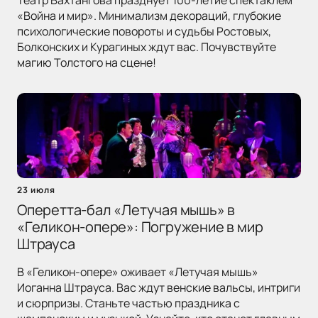
Театр Вахтангова празднует 100-летие спектаклем
«Война и мир». Минимализм декораций, глубокие
психологические повороты и судьбы Ростовых,
Болконских и Курагиных ждут вас. Почувствуйте
магию Толстого на сцене!
23 июля
Оперетта-бал «Летучая мышь» в
«Геликон-опере»: Погружение в мир
Штрауса
В «Геликон-опере» оживает «Летучая мышь»
Иоганна Штрауса. Вас ждут венские вальсы, интриги
и сюрпризы. Станьте частью праздника с