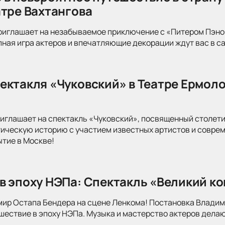
атре Вахтангова
риглашает на незабываемое приключение с «Питером Пэно
ная игра актеров и впечатляющие декорации ждут вас в с
ектакля «Чуковский» в Театре Ермоло
иглашает на спектакль «Чуковский», посвященный столети
тическую историю с участием известных артистов и совре
ытие в Москве!
в эпоху НЭПа: Спектакль «Великий к
мир Остапа Бендера на сцене Ленкома! Постановка Влади
ествие в эпоху НЭПа. Музыка и мастерство актеров делаю