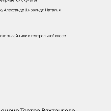
ко, Александр Ширвиндт, Наталья
но онлайн или в театральной кассе.
 сцене Театра Вахтангова