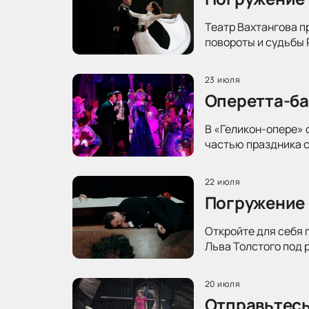
Театр Вахтангова п
повороты и судьбы 
23 июля
Оперетта-ба
В «Геликон-опере» 
частью праздника с
22 июля
Погружение 
Откройте для себя 
Льва Толстого под 
20 июля
Отправьтесь