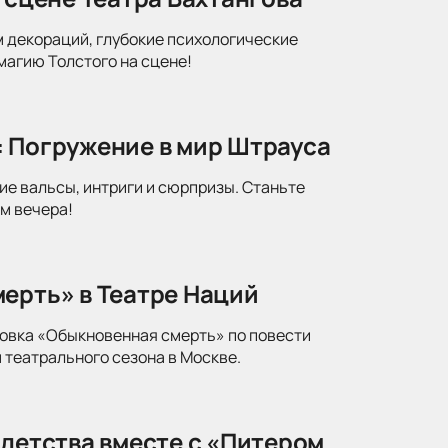
м декораций, глубокие психологические
магию Толстого на сцене!
: Погружение в мир Штрауса
ие вальсы, интриги и сюрпризы. Станьте
м вечера!
ерть» в Театре Наций
новка «Обыкновенная смерть» по повести
 театрального сезона в Москве.
 детства вместе с «Питером