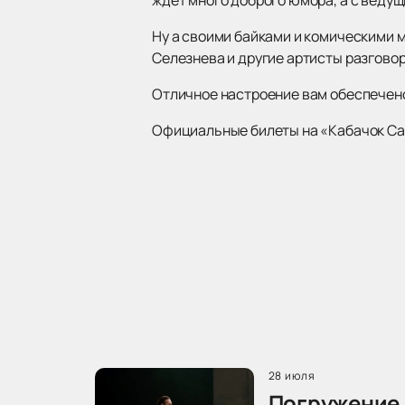
Ну а своими байками и комическими 
Селезнева и другие артисты разговор
Отличное настроение вам обеспечено 
Официальные билеты на «Кабачок Сат
28 июля
Погружение 