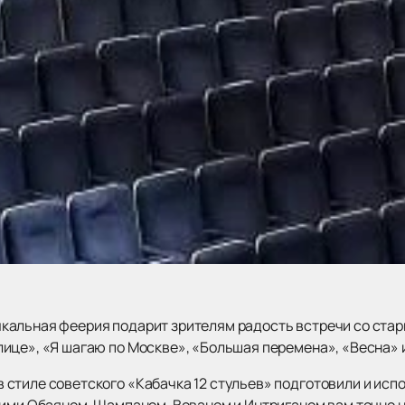
кальная феерия подарит зрителям радость встречи со ста
ице», «Я шагаю по Москве», «Большая перемена», «Весна» 
стиле советского «Кабачка 12 стульев» подготовили и исп
щими Обаяном, Шампаном, Вованом и Интриганом вам точно н