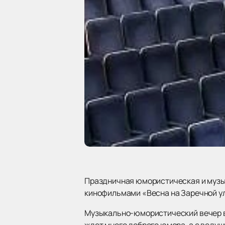
Праздничная юмористическая и музы
кинофильмами «Весна на Заречной ул
Музыкально-юмористический вечер в 
ждет много доброго юмора, а с веду