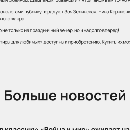
монологами публику порадуют Зоя Зелинская, Нина Корниен
ного жанра.
не только на праздничный вечер, но и надолго вперед!
иры для любимых» доступны к приобретению. Купить их мож
Больше новостей
в классику: «Война и мир» оживает на