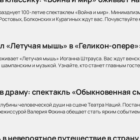
разднует 100-летие спектаклем «Война и мир». Минимализ
Ростовых, Болконских и Курагиных ждут вас. Почувствуйте 
л «Летучая мышь» в «Геликон-опере»
оживает «Летучая мышь» Иоганна Штрауса. Вас ждут венск
 шампанским и музыкой. Узнайте, кто станет главным госте
в драму: спектакль «Обыкновенная см
глубины человеческой души на сцене Театра Наций. Поста
режиссурой Валерия Фокина обещает стать ярким событием
 в невероятное путешествие в страну