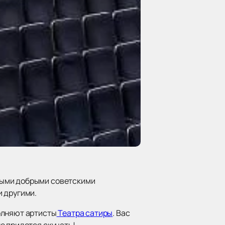
рыми добрыми советскими
и другими.
олняют артисты
Театра сатиры
. Вас
е придется скучать!